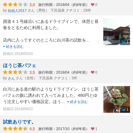
3.0
旅行時期：2018/04（約8年前）
0
by
さん（男性）
下呂温泉 クチコミ：29件
自由人2017
国道４１号線沿いにあるドライブインで、休憩と昼
食をとるために利用しました。
店内に入ってすぐのところに白川茶の試飲を
...
1
続きを読む
投稿日:2018/05/20
ほうじ茶パフェ
3.5
旅行時期：2018/04（約8年前）
0
by
さん（女性）
下呂温泉 クチコミ：3件
さん
白川にある道の駅のようなドライブイン。ほうじ茶
パフェの旗に誘われて入ってみました。480円とゆ
う注文しやすい価格設定。ほう
...
続きを読む
投稿日:2018/04/22
1
試飲ありです。
4.5
旅行時期：2017/10（約9年前）
1