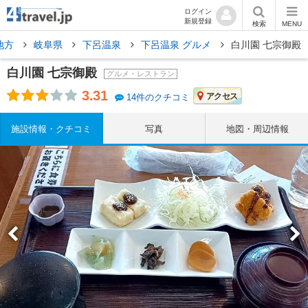
ログイン
新規登録
検索
MENU
地方
岐阜県
下呂温泉
下呂温泉 グルメ
白川園 七宗御殿
白川園 七宗御殿
グルメ・レストラン
3.31
アクセス
14件のクチコミ
施設情報・クチコミ
写真
地図・周辺情報