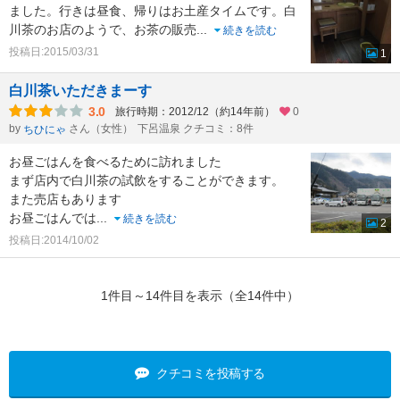
ました。行きは昼食、帰りはお土産タイムです。白
川茶のお店のようで、お茶の販売
...
続きを読む
投稿日:2015/03/31
1
白川茶いただきまーす
3.0
旅行時期：2012/12（約14年前）
0
by
さん（女性）
下呂温泉 クチコミ：8件
ちひにゃ
お昼ごはんを食べるために訪れました
まず店内で白川茶の試飲をすることができます。
また売店もあります
お昼ごはんでは
...
続きを読む
2
投稿日:2014/10/02
1件目～14件目を表示（全14件中）
クチコミを投稿する