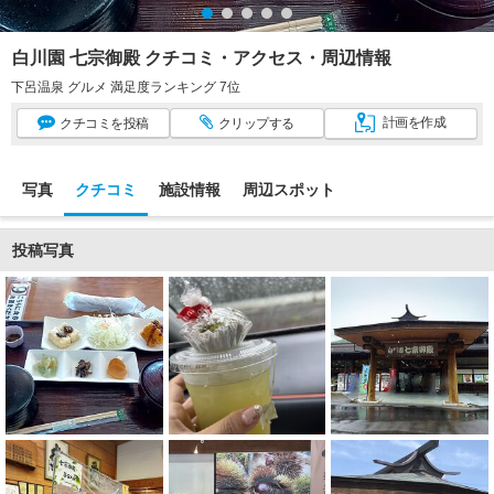
白川園 七宗御殿 クチコミ・アクセス・周辺情報
下呂温泉 グルメ 満足度ランキング 7位
計画
を作成
クチコミ
を投稿
クリップ
する
写真
クチコミ
施設情報
周辺スポット
投稿写真