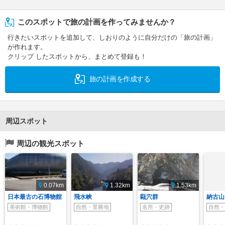
このスポットで旅の計画を作ってみませんか？
行きたいスポットを追加して、しおりのように自分だけの「旅の計画」
が作れます。
クリップ したスポットから、まとめて登録も！
旅の計画を作成する
周辺スポット
周辺の観光スポット
0.07km
1.32km
1.53km
日本最古の石博物館
飛水峡
甌穴群
納古山
美術館・博物館
自然・景勝地
名所・史跡
自然・