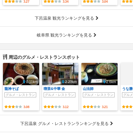
3.27
3.34
3.04
下呂温泉 観光ランキングを見る
岐阜県 観光ランキングを見る
周辺のグルメ・レストランスポット
0.11km
2.23km
2.6km
龍神そば
喫茶&中華 金
山法師
うな勝
グルメ・レストラン
グルメ・レストラン
グルメ・レストラン
グルメ
3.08
3.12
3.21
下呂温泉 グルメ・レストランランキングを見る