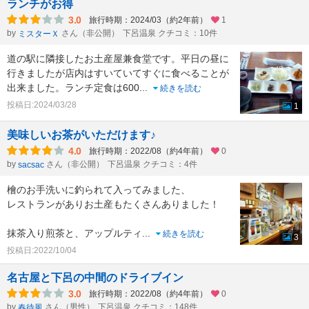
ランチがお得
3.0
旅行時期：2024/03（約2年前）
1
by
さん（非公開）
下呂温泉 クチコミ：10件
ミスターＸ
道の駅に隣接したお土産屋兼食堂です。平日の昼に
行きましたが店内はすいていてすぐに食べることが
出来ました。ランチ定食は600
...
続きを読む
投稿日:2024/03/28
1
美味しいお茶がいただけます♪
4.0
旅行時期：2022/08（約4年前）
0
by
さん（非公開）
下呂温泉 クチコミ：4件
sacsac
檜のお手洗いに釣られて入ってみました、
レストランがありお土産もたくさんありました！
抹茶入り煎茶と、アップルティ
...
続きを読む
3
投稿日:2022/10/04
名古屋と下呂の中間のドライブイン
3.0
旅行時期：2022/08（約4年前）
0
by
さん（男性）
下呂温泉 クチコミ：148件
春待風