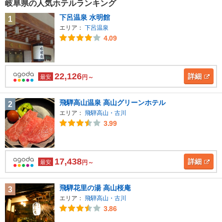
岐阜県の人気ホテルランキング
下呂温泉 水明館
1
エリア：
下呂温泉
4.09
22,126
詳細
最安
円～
飛騨高山温泉 高山グリーンホテル
2
エリア：
飛騨高山・古川
3.99
17,438
詳細
最安
円～
飛騨花里の湯 高山桜庵
3
エリア：
飛騨高山・古川
3.86