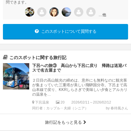
問できます。
…他
このスポットについて質問する
このスポットに関する旅行記
下呂への旅③ 高山から下呂に戻り 帰路は送迎バ
スで名古屋まで
２日目の高山観光の締めは、意外にも無料なのに観光客
が集まっていた三重塔が美しい飛騨国分寺。下呂まで高
10
山本線で戻り、KKRしらさぎで美味しい夕食とアルカリ
の温泉を...
下呂温泉
20
2026/02/11～2026/02/12
同行者：カップル・夫婦（シニア）
by 春待風さん
旅行記をもっと見る