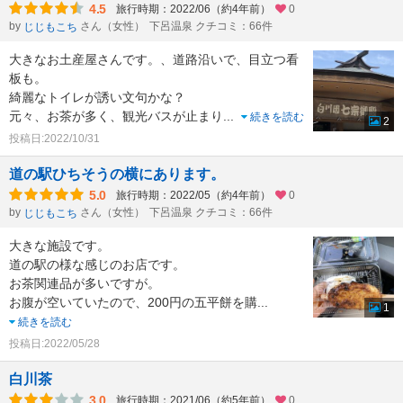
4.5
旅行時期：2022/06（約4年前）
0
by
さん（女性）
下呂温泉 クチコミ：66件
じじもこち
大きなお土産屋さんです。、道路沿いで、目立つ看
板も。
綺麗なトイレが誘い文句かな？
元々、お茶が多く、観光バスが止まり
...
続きを読む
2
投稿日:2022/10/31
道の駅ひちそうの横にあります。
5.0
旅行時期：2022/05（約4年前）
0
by
さん（女性）
下呂温泉 クチコミ：66件
じじもこち
大きな施設です。
道の駅の様な感じのお店です。
お茶関連品が多いですが。
お腹が空いていたので、200円の五平餅を購
...
1
続きを読む
投稿日:2022/05/28
白川茶
3.0
旅行時期：2021/06（約5年前）
0