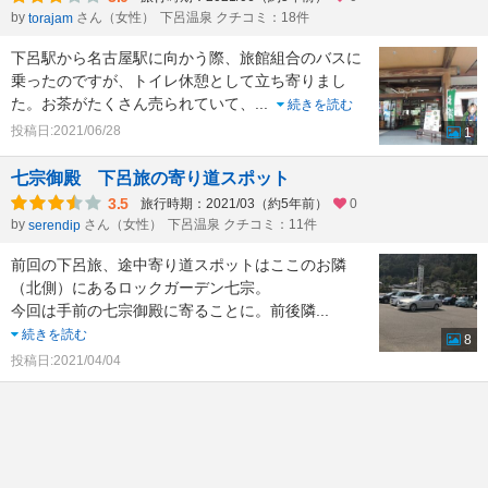
by
さん（女性）
下呂温泉 クチコミ：18件
torajam
下呂駅から名古屋駅に向かう際、旅館組合のバスに
乗ったのですが、トイレ休憩として立ち寄りまし
た。お茶がたくさん売られていて、
...
続きを読む
投稿日:2021/06/28
1
七宗御殿 下呂旅の寄り道スポット
3.5
旅行時期：2021/03（約5年前）
0
by
さん（女性）
下呂温泉 クチコミ：11件
serendip
前回の下呂旅、途中寄り道スポットはここのお隣
（北側）にあるロックガーデン七宗。
今回は手前の七宗御殿に寄ることに。前後隣
...
続きを読む
8
投稿日:2021/04/04