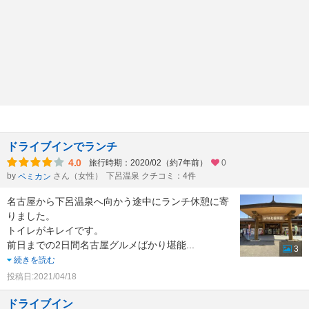
ドライブインでランチ
4.0
旅行時期：2020/02（約7年前）
0
by
さん（女性）
下呂温泉 クチコミ：4件
ペミカン
名古屋から下呂温泉へ向かう途中にランチ休憩に寄
りました。
トイレがキレイです。
前日までの2日間名古屋グルメばかり堪能
...
3
続きを読む
投稿日:2021/04/18
ドライブイン