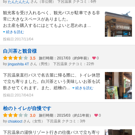
by
さん（非公開）
下呂温泉 クチコミ：6件
たんたんたん
観光客を受け入れるべく、観光バスが駐車できる非
常に大きなスペースがありました。
お土産を購入するにはとてもよいと思われま
...
続きを読む
1
投稿日:2017/11/04
白川茶と観音様
3.5
旅行時期：2017/03（約9年前）
0
by
さん（男性）
下呂温泉 クチコミ：22件
jingashita 4T
下呂温泉直行バスで名古屋に帰る際に、トイレ休憩
で立ち寄りました。白川茶という美味しいお茶を試
飲させてくれます。また、総檜の
...
続きを読む
投稿日:2017/04/24
3
桧のトイレが自慢です
3.0
旅行時期：2015/03（約11年前）
0
by
さん（女性）
下呂温泉 クチコミ：3件
chiakioct
下呂温泉の湯快リゾート行きの往復バスで立ち寄り