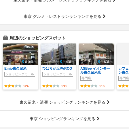
東京 グルメ・レストランランキングを見る
周辺のショッピングスポット
0.04km
1.43km
1.63km
Emio東久留米
ひばりが丘PARCO
ASBee イオンモー
カフェ
ル東久留米店
ン東久
ショッピングモール
ショッピングモール
専門店
専門店
3.24
3.30
3.16
東久留米・清瀬 ショッピングランキングを見る
東京 ショッピングランキングを見る