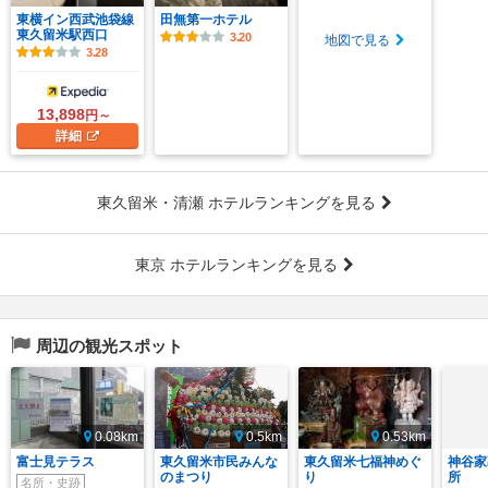
東横イン西武池袋線
田無第一ホテル
東久留米駅西口
3.20
地図で見る
3.28
13,898
円～
詳細
東久留米・清瀬 ホテルランキングを見る
東京 ホテルランキングを見る
周辺の観光スポット
0.08km
0.5km
0.53km
富士見テラス
東久留米市民みんな
東久留米七福神めぐ
神谷家
のまつり
り
所
名所・史跡