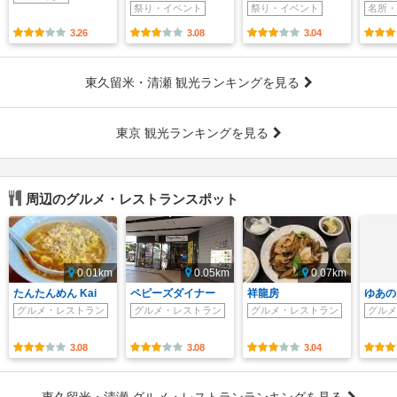
祭り・イベント
祭り・イベント
名所・
3.26
3.08
3.04
東久留米・清瀬 観光ランキングを見る
東京 観光ランキングを見る
周辺のグルメ・レストランスポット
0.01km
0.05km
0.07km
たんたんめん Kai
ペピーズダイナー
祥龍房
ゆあの
グルメ・レストラン
グルメ・レストラン
グルメ・レストラン
グルメ
3.08
3.08
3.04
東久留米・清瀬 グルメ・レストランランキングを見る