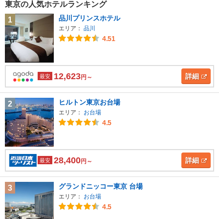
東京の人気ホテルランキング
品川プリンスホテル
1
エリア：
品川
4.51
12,623
詳細
最安
円～
ヒルトン東京お台場
2
エリア：
お台場
4.5
28,400
詳細
最安
円～
グランドニッコー東京 台場
3
エリア：
お台場
4.5