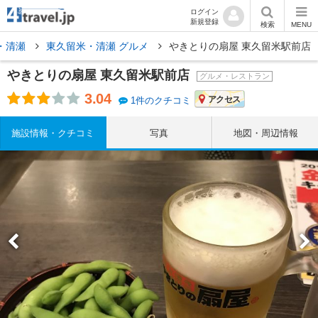
ログイン
新規登録
検索
MENU
・清瀬
東久留米・清瀬 グルメ
やきとりの扇屋 東久留米駅前店
やきとりの扇屋 東久留米駅前店
グルメ・レストラン
3.04
アクセス
1件のクチコミ
施設情報・クチコミ
写真
地図・周辺情報