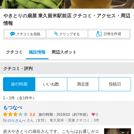
やきとりの扇屋 東久留米駅前店 クチコミ・アクセス・周辺
情報
計画
を作成
クチコミ
を投稿
クリップ
する
クチコミ
施設情報
周辺スポット
クチコミ・評判
旅行時期
いいね数
満足度
投稿日
1～1件（全1件中）
もつなべ
3.0
旅行時期：2019/10（約7年前）
0
by
さん（女性）
東久留米・清瀬 クチコミ：3件
のりさんぺ
炭火やきとりの扇谷さんです。こちらはお通しがエ