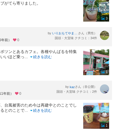
イブがてら寄りました。
3
by
さん（男性）
いりおもてやまねこ
国頭・大宜味 クチコミ：34件
約6年前）
0
にポツンとあるカフェ。各種やんばるを特集
ていいほど乗っ
...
続きを読む
1
by
さん（非公開）
kaz
国頭・大宜味 クチコミ：2件
11年前）
0
が、台風被害のため今は再建中とのことでし
いるとのことで
...
続きを読む
1