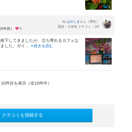
1
by
さん（男性）
はやしま
国頭・大宜味 クチコミ：1件
18年前）
0
を南下してきましたが、立ち寄れるカフェな
いました。ガイ
...
続きを読む
2
～10件目を表示（全10件中）
クチコミを投稿する