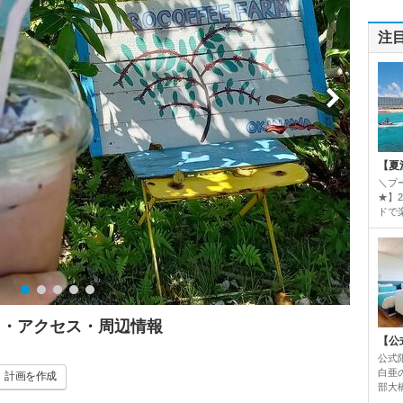
注
【夏
＼プ
★】
ドで楽
ミ・アクセス・周辺情報
【公
公式
白亜
計画
を作成
部大