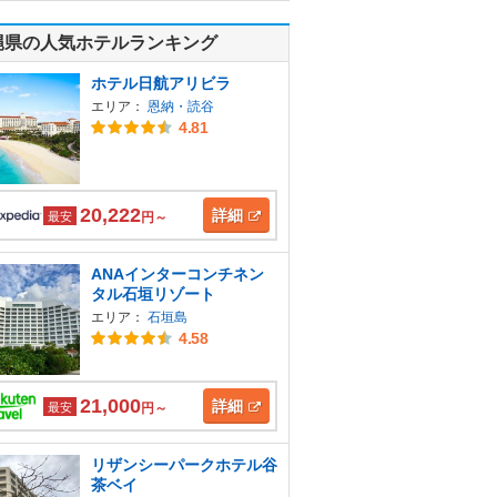
縄県の人気ホテルランキング
ホテル日航アリビラ
エリア：
恩納・読谷
4.81
20,222
詳細
最安
円～
ANAインターコンチネン
タル石垣リゾート
エリア：
石垣島
4.58
21,000
詳細
最安
円～
リザンシーパークホテル谷
茶ベイ