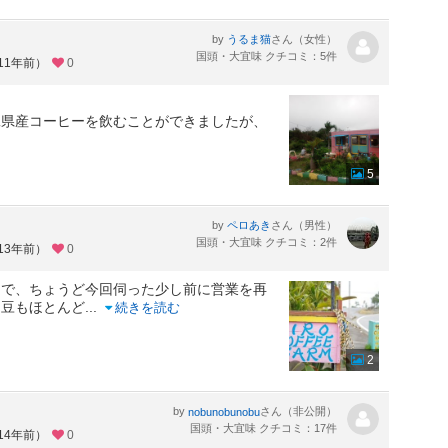
by
さん（女性）
うるま猫
国頭・大宜味 クチコミ：5件
11年前）
0
縄県産コーヒーを飲むことができましたが、
5
by
さん（男性）
ペロあき
国頭・大宜味 クチコミ：2件
13年前）
0
うで、ちょうど今回伺った少し前に営業を再
ー豆もほとんど
...
続きを読む
2
by
さん（非公開）
nobunobunobu
国頭・大宜味 クチコミ：17件
14年前）
0