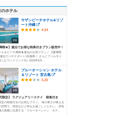
目のホテル
サザンビーチホテル&リゾ
ート沖縄
4.34
PR
満喫★】連泊でお得な特典付きプラン販売中！
ール＆ビーチ満喫★連泊がお得プラン／ 【夏満喫
2連泊でバナナボート1回無料！ さらにプールサイ
しむワンドリンク付♪ 2026年8月...
ブルーオーシャン ホテル
＆リゾート 宮古島
3.20
PR
式限定】 ラグジュアリーステイ 朝食付き
限定の朝食付きのお得なプラン。 海の青さが映える
の空間で、特別なひと時をお過ごしください。 伊良
橋の真横に位置する「ブルーオーシャン ホテ...