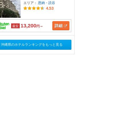
エリア：
恩納・読谷
4.53
13,200
詳細
最安
円～
沖縄県のホテルランキングをもっと見る