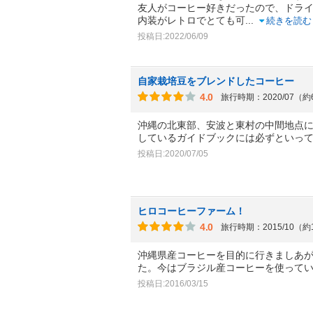
友人がコーヒー好きだったので、ドラ
内装がレトロでとても可
...
続きを読む
投稿日:2022/06/09
自家栽培豆をブレンドしたコーヒー
4.0
旅行時期：2020/07（
沖縄の北東部、安波と東村の中間地点
しているガイドブックには必ずといっ
投稿日:2020/07/05
ヒロコーヒーファーム！
4.0
旅行時期：2015/10（約
沖縄県産コーヒーを目的に行きましあ
た。今はブラジル産コーヒーを使って
投稿日:2016/03/15