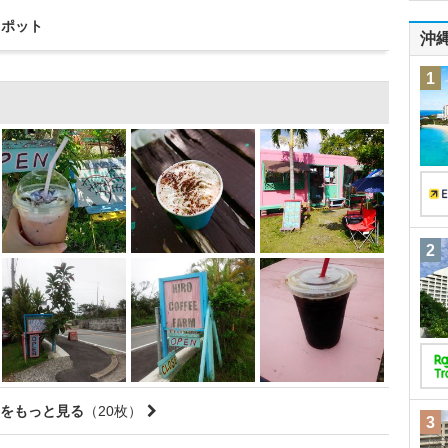
スポット
沖
1
2
をもっと見る
（20枚）
3