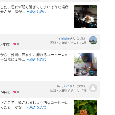
ました。思わず通り過ぎてしまいそうな場所
ませんが、窓が
...
続きを読む
2
by
さん（女性）
hillpine
国頭・大宜味 クチコミ：1件
14年前）
0
ながら、沖縄に滞在中に淹れるコーヒー豆の
ヒーは器に２杯
...
続きを読む
1
by
さん（女性）
せいこ
国頭・大宜味 クチコミ：2件
15年前）
0
ならここで、癒されましょう的なコーヒー店
からだと、かな
...
続きを読む