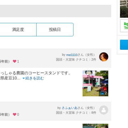
満足度
投稿日
by
さん（女性）
mei1110
国頭・大宜味 クチコミ：2件
約5年前）
1
らっしゃる農園のコーヒースタンドです。
県産豆10
...
続きを読む
2
by
さん（女性）
さふぁいあ
国頭・大宜味 クチコミ：8件
約6年前）
0
。