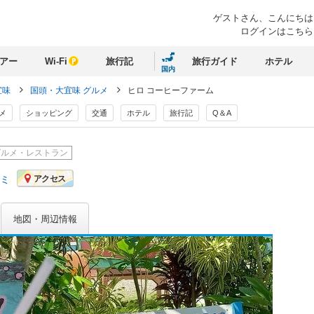
ゲストさん、
こんにちは
ログインはこちら
アー
Wi-Fi
旅行記
旅行ガイド
ホテル
国内
宜味
国頭・大宜味 グルメ
ヒロ コーヒーファーム
メ
ショッピング
交通
ホテル
旅行記
Q＆A
グルメ・レストラン
コミ
アクセス
地図・周辺情報