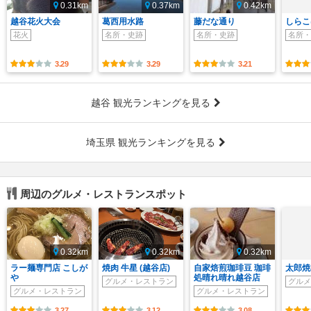
0.31km
0.37km
0.42km
越谷花火大会
葛西用水路
藤だな通り
しらこ
花火
名所・史跡
名所・史跡
名所・
3.29
3.29
3.21
越谷 観光ランキングを見る
埼玉県 観光ランキングを見る
周辺のグルメ・レストランスポット
0.32km
0.32km
0.32km
ラー麺専門店 こしが
焼肉 牛星 (越谷店)
自家焙煎珈琲豆 珈琲
太郎焼
や
処晴れ晴れ越谷店
グルメ・レストラン
グルメ
グルメ・レストラン
グルメ・レストラン
3.27
3.12
3.08