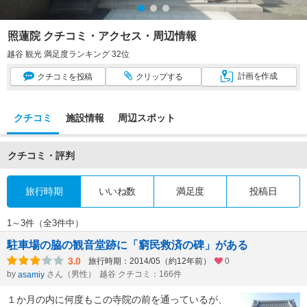
照蓮院 クチコミ・アクセス・周辺情報
越谷 観光 満足度ランキング 32位
計画
を作成
クチコミ
を投稿
クリップ
する
クチコミ
施設情報
周辺スポット
クチコミ・評判
旅行時期
いいね数
満足度
投稿日
1～3件（全3件中）
駐車場の脇の観音堂跡に「窮民救済の碑」がある
3.0
旅行時期：2014/05（約12年前）
0
by
さん（男性）
越谷 クチコミ：166件
asamiy
１か月の内に何度もこの寺院の前を通っているが、