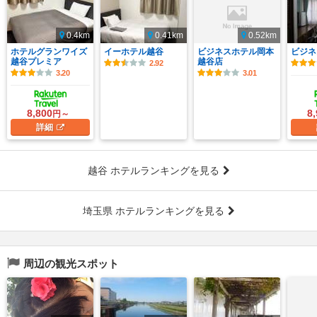
0.4km
0.41km
0.52km
ホテルグランワイズ
イーホテル越谷
ビジネスホテル岡本
ビジネ
越谷プレミア
越谷店
2.92
3.20
3.01
8,800
8
円～
詳細
越谷 ホテルランキングを見る
埼玉県 ホテルランキングを見る
周辺の観光スポット