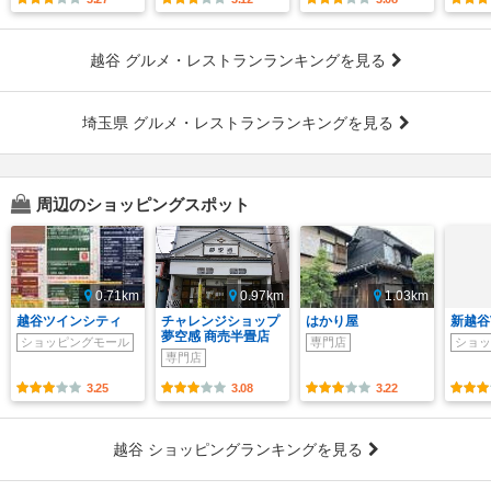
越谷 グルメ・レストランランキングを見る
埼玉県 グルメ・レストランランキングを見る
周辺のショッピングスポット
0.71km
0.97km
1.03km
越谷ツインシティ
チャレンジショップ
はかり屋
新越谷V
夢空感 商売半畳店
ショッピングモール
専門店
ショッ
専門店
3.25
3.08
3.22
越谷 ショッピングランキングを見る