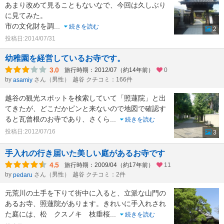
あまり改めて見ることもないなで、今回は久しぶり
に見てみた。
市の文化財を調
...
続きを読む
2
投稿日:2014/07/31
幼稚園を経営しているお寺です。
3.0
旅行時期：2012/07（約14年前）
0
by
さん（男性）
越谷 クチコミ：166件
asamiy
越谷の観光スポットを検索していて「照蓮院」と出
てきたが、どこだかピンと来ないので地図で確認す
ると瓦曾根のお寺であり、さくら
...
続きを読む
投稿日:2012/07/16
3
手入れの行き届いた美しい庭があるお寺です
4.5
旅行時期：2009/04（約17年前）
11
by
さん（男性）
越谷 クチコミ：2件
pedaru
元荒川の土手を下りて街中に入ると、立派な山門の
あるお寺、照蓮院があります。きれいに手入れされ
た庭には、松 クスノキ 枝垂桜
...
続きを読む