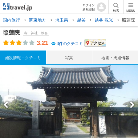
ログイン
新規登録
検索
MENU
国内旅行
関東地方
埼玉県
越谷
越谷 観光
照蓮院
照蓮院
寺・神社・教会
3.21
アクセス
3件のクチコミ
施設情報・クチコミ
写真
地図・周辺情報