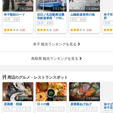
0.12km
0.27km
0.32km
米子彫刻ロード
旧日ノ丸自動車法勝
山陰鉄道発祥の地
米子市
寺鉄道車両「フ50」
所
名所・史跡
名所・史跡
名所・史跡
名所・
3.30
3.20
3.34
米子 観光ランキングを見る
鳥取県 観光ランキングを見る
周辺のグルメ・レストランスポット
0.04km
0.05km
0.06km
居酒屋 招福
日々の糧
居酒屋あげあげ
油そば
米子店
グルメ・レストラン
グルメ・レストラン
グルメ・レストラン
グルメ