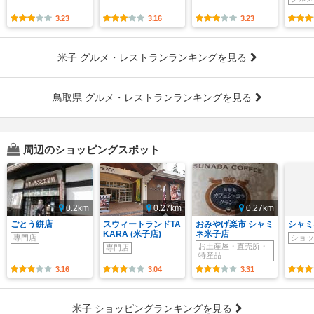
3.23
3.16
3.23
米子 グルメ・レストランランキングを見る
鳥取県 グルメ・レストランランキングを見る
周辺のショッピングスポット
0.2km
0.27km
0.27km
ごとう絣店
スウィートランドTA
おみやげ楽市 シャミ
シャミ
KARA (米子店)
ネ米子店
専門店
ショッ
お土産屋・直売所・
専門店
特産品
3.16
3.04
3.31
米子 ショッピングランキングを見る