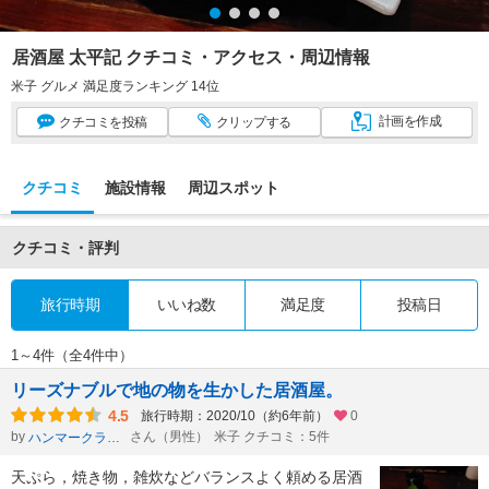
居酒屋 太平記 クチコミ・アクセス・周辺情報
米子 グルメ 満足度ランキング 14位
計画
を作成
クチコミ
を投稿
クリップ
する
クチコミ
施設情報
周辺スポット
クチコミ・評判
旅行時期
いいね数
満足度
投稿日
1～4件（全4件中）
リーズナブルで地の物を生かした居酒屋。
4.5
旅行時期：2020/10（約6年前）
0
by
さん（男性）
米子 クチコミ：5件
ハンマークラヴィーア
天ぷら，焼き物，雑炊などバランスよく頼める居酒