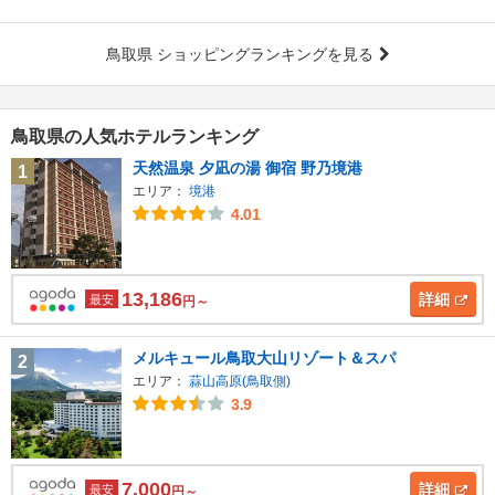
鳥取県 ショッピングランキングを見る
鳥取県の人気ホテルランキング
天然温泉 夕凪の湯 御宿 野乃境港
1
エリア：
境港
4.01
13,186
詳細
最安
円～
メルキュール鳥取大山リゾート＆スパ
2
エリア：
蒜山高原(鳥取側)
3.9
7,000
詳細
最安
円～