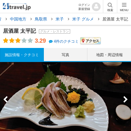
ログイン
新規登録
検索
MENU
行
中国地方
鳥取県
米子
米子 グルメ
居酒屋 太平記
居酒屋 太平記
グルメ・レストラン
3.29
アクセス
4件のクチコミ
施設情報・クチコミ
写真
地図・周辺情報