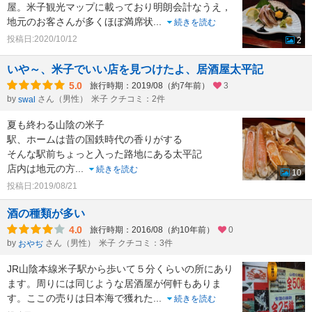
屋。米子観光マップに載っており明朗会計なうえ，
地元のお客さんが多くほぼ満席状
...
続きを読む
投稿日:2020/10/12
2
いや～、米子でいい店を見つけたよ、居酒屋太平記
5.0
旅行時期：2019/08（約7年前）
3
by
さん（男性）
米子 クチコミ：2件
swal
夏も終わる山陰の米子
駅、ホームは昔の国鉄時代の香りがする
そんな駅前ちょっと入った路地にある太平記
店内は地元の方
...
続きを読む
10
投稿日:2019/08/21
酒の種類が多い
4.0
旅行時期：2016/08（約10年前）
0
by
さん（男性）
米子 クチコミ：3件
おやぢ
JR山陰本線米子駅から歩いて５分くらいの所にあり
ます。周りには同じような居酒屋が何軒もありま
す。ここの売りは日本海で獲れた
...
続きを読む