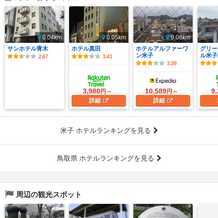
0.04km
0.05km
0.06km
サンホテル青木
ホテル真田
ホテルアルファーワ
グリー
ン米子
ル米子
2.67
3.41
3.39
3,980
10,589
9
円～
円～
詳細
詳細
米子 ホテルランキングを見る
鳥取県 ホテルランキングを見る
周辺の観光スポット