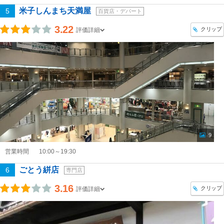
米子しんまち天満屋
5
百貨店・デパート
3.22
クリップ
評価詳細
9
営業時間
10:00～19:30
ごとう絣店
6
専門店
3.16
クリップ
評価詳細