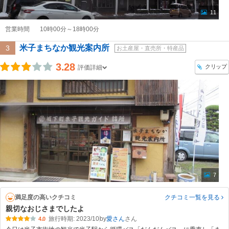
11
営業時間
10時00分～18時00分
米子まちなか観光案内所
3
お土産屋・直売所・特産品
3.28
クリップ
評価詳細
7
満足度の高いクチコミ
クチコミ一覧
を見る
親切なおじさまでしたよ
旅行時期: 2023/10
by
愛さん
4.0