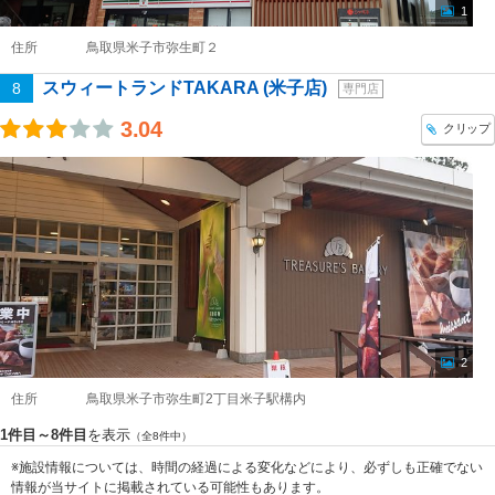
1
住所
鳥取県米子市弥生町２
スウィートランドTAKARA (米子店)
8
専門店
3.04
クリップ
2
住所
鳥取県米子市弥生町2丁目米子駅構内
1件目～8件目
を表示
（全8件中）
※施設情報については、時間の経過による変化などにより、必ずしも正確でない
情報が当サイトに掲載されている可能性もあります。