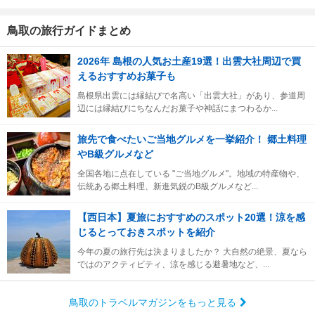
鳥取の旅行ガイドまとめ
2026年 島根の人気お土産19選！出雲大社周辺で買
えるおすすめお菓子も
島根県出雲には縁結びで名高い「出雲大社」があり、参道周
辺には縁結びにちなんだお菓子や神話にまつわるか...
旅先で食べたいご当地グルメを一挙紹介！ 郷土料理
やB級グルメなど
全国各地に点在している "ご当地グルメ"。地域の特産物や、
伝統ある郷土料理、新進気鋭のB級グルメなど...
【西日本】夏旅におすすめのスポット20選！涼を感
じるとっておきスポットを紹介
今年の夏の旅行先は決まりましたか？ 大自然の絶景、夏なら
ではのアクティビティ、涼を感じる避暑地など、...
鳥取のトラベルマガジンをもっと見る