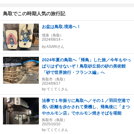
鳥取でこの時期人気の旅行記
お盆は鳥取.境港へ！
境港（鳥取）
2024/08/14～
by
ASARIさん
2024年夏の鳥取へ「帰鳥」した旅／今年もやっ
ぱりはずせないぞ！鳥取砂丘前の砂の美術館
「砂で世界旅行・フランス編」へ
鳥取市（鳥取）
2024/09/17
by
てくてくさん
法事で１年振りに鳥取へ／その１／羽田空港で
長い距離を歩かされて乗機し、帰鳥後に「まつ
やホルモン店」でホルモン焼きそばを堪能
鳥取市（鳥取）
2025/10/10
by
てくてくさん