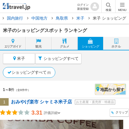
ログイン
新規登録
検索
MENU
国内旅行
中国地方
鳥取県
米子
米子 ショッピング
米子のショッピングスポット ランキング
エリア
ガイド
観光
グルメ
ショッピング
ホテル
米子
ショッピングすべて
ショッピングすべて
(8)
地図
から探す
1～8
件
（全8件中）
おみやげ楽市 シャミネ米子店
1
お土産屋・直売所・特産品
3.31
クリップ
評価詳細