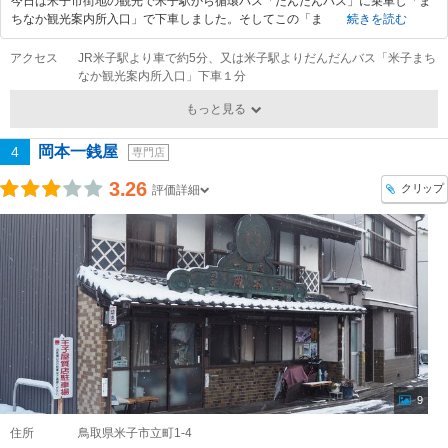
今日は米子市街地の観光で米子駅から循環バス「だんだんバス」に乗車し「ま
ちなか観光案内所入口」で下車しました。そしてこの「ま
続きを読む
アクセス
JR米子駅より車で約5分、又は米子駅よりだんだんバス「米子まち
なか観光案内所入口」下車１分
もっと見る
岡本一銭屋
4
専門店
3.26
クリップ
評価詳細
9
住所
鳥取県米子市立町1-4