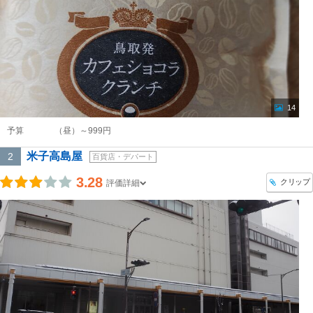
14
予算
（昼）～999円
米子高島屋
2
百貨店・デパート
3.28
クリップ
評価詳細