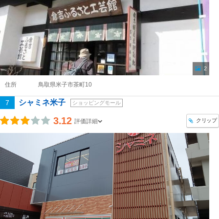
2
住所
鳥取県米子市茶町10
シャミネ米子
7
ショッピングモール
3.12
クリップ
評価詳細