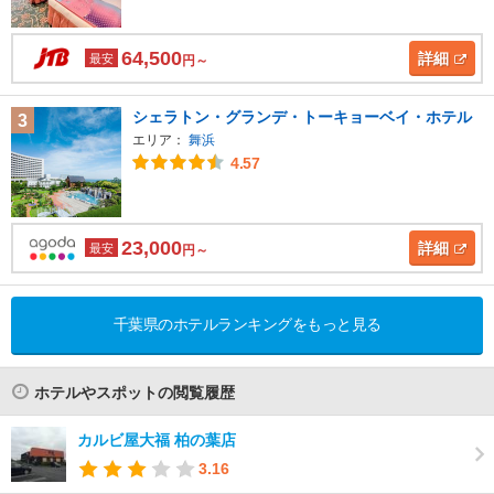
64,500
詳細
最安
円～
シェラトン・グランデ・トーキョーベイ・ホテル
3
エリア：
舞浜
4.57
23,000
詳細
最安
円～
千葉県のホテルランキングをもっと見る
ホテルやスポットの閲覧履歴
カルビ屋大福 柏の葉店
3.16