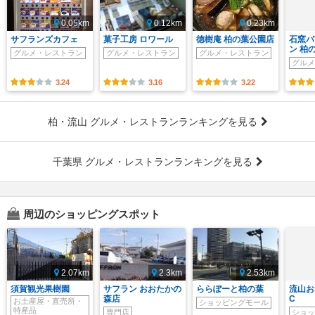
0.05km
0.12km
0.23km
サフランズカフェ
菓子工房 ロワール
徳樹庵 柏の葉公園店
石窯パ
ン 柏
グルメ・レストラン
グルメ・レストラン
グルメ・レストラン
グルメ
3.24
3.16
3.22
柏・流山 グルメ・レストランランキングを見る
千葉県 グルメ・レストランランキングを見る
周辺のショッピングスポット
2.07km
2.3km
2.53km
須賀観光果樹園
サフラン おおたかの
ららぽーと柏の葉
流山お
森店
C
お土産屋・直売所・
ショッピングモール
特産品
専門店
ショッ