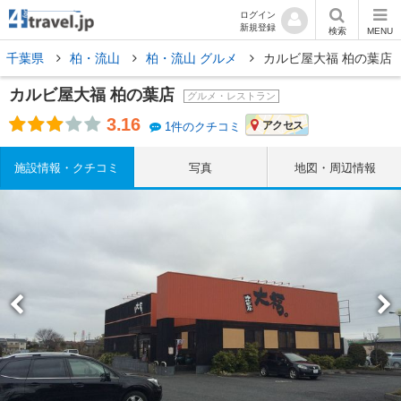
ログイン
新規登録
検索
MENU
千葉県
柏・流山
柏・流山 グルメ
カルビ屋大福 柏の葉店
カルビ屋大福 柏の葉店
グルメ・レストラン
3.16
アクセス
1件のクチコミ
施設情報・クチコミ
写真
地図・周辺情報