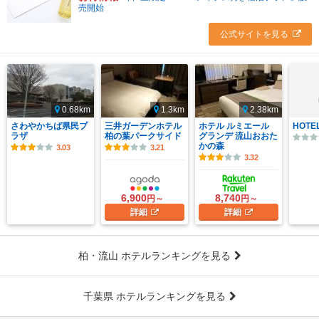
売開始
公式サイトを見る
0.68km
1.3km
2.38km
さわやかちば県民プ
三井ガーデンホテル
ホテル ルミエール
HOTE
ラザ
柏の葉パークサイド
グランデ 流山おおた
かの森
3.03
3.21
3.32
6,900
8,740
円～
円～
詳細
詳細
柏・流山 ホテルランキングを見る
千葉県 ホテルランキングを見る