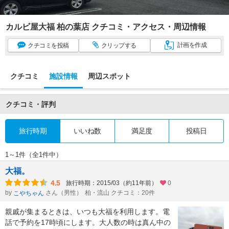
カルビ屋大福 柏の葉店 クチコミ・アクセス・周辺情報
計画
を作成
クチコミ
を投稿
クリップ
する
クチコミ
施設情報
周辺スポット
クチコミ・評判
旅行時期
いいね数
満足度
投稿日
1～1件（全1件中）
大福。
4.5
旅行時期：2015/03（約11年前）
0
by
さん（男性）
柏・流山 クチコミ：20件
こやちゃん
親戚が集まるときは、いつも大福を利用します。電
話で予約を17時頃にします。大人数の時は真ん中の