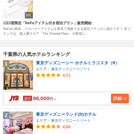
PR
1日3室限定「ReFaアイテム付き宿泊プラン」販売開始
ReFaの美容・リカバリーアイテムを客室で体験できる宿泊プランのご紹介です！ 本プ
ランでは、最上層フロア「The Oriental Floor」の客室に...
千葉県の人気ホテルランキング
東京ディズニーシー ホテルミラコスタ（R）
1
エリア：
東京ディズニーリゾート
4.71
98,000
詳細
最安
円～
東京ディズニーランド(R)ホテル
2
エリア：
東京ディズニーリゾート
4.68