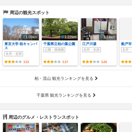
周辺の観光スポット
1.09km
1.22km
1.74km
東京大学 柏キャンパ
千葉県立柏の葉公園
江戸川湯
船戸市
ス
公園・植物園
名所・史跡
名所・
名所・史跡
3.31
3.37
3.26
柏・流山 観光ランキングを見る
千葉県 観光ランキングを見る
周辺のグルメ・レストランスポット