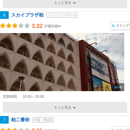
もっと見る
スカイプラザ柏
6
ショッピングモール
3.32
クリップ
評価詳細
41
営業時間
10:00～20:00
もっと見る
柏二番街
7
市場・商店街