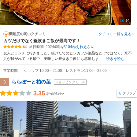
94
満足度の高いクチコミ
クチコミ一覧
を見る
カツだけでなく釜炊きご飯が最高です！
旅行時期: 2024/09
by
3104ねえねえ
5.0
友人とランチに行きました。揚げたてのヒレカツが絶品なだけではなく、米不
足が騒がれている最中、美味しい釜炊きご飯にも感動しま
続きを読む
営業時間
ショップ 10:00～21:00、レストラン11:00～22:00
ららぽーと柏の葉
3
ショッピングモール
3.35
クリップ
評価詳細