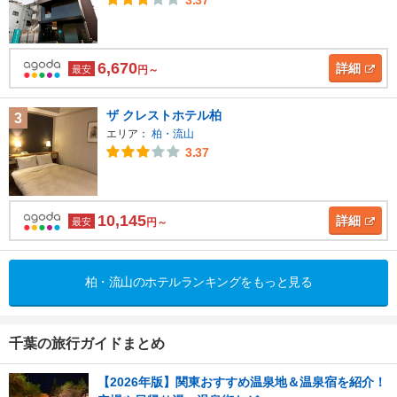
3.37
6,670
詳細
最安
円～
ザ クレストホテル柏
3
エリア：
柏・流山
3.37
10,145
詳細
最安
円～
柏・流山のホテルランキングをもっと見る
千葉の旅行ガイドまとめ
【2026年版】関東おすすめ温泉地＆温泉宿を紹介！