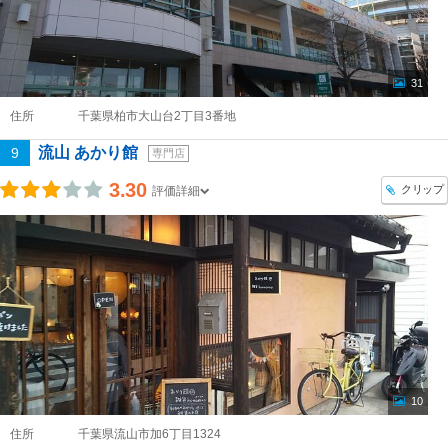
31
住所
千葉県柏市大山台2丁目3番地
流山 あかり館
9
専門店
3.30
クリップ
評価詳細
10
住所
千葉県流山市加6丁目1324