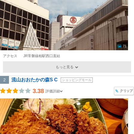
71
アクセス
JR常磐線柏駅西口直結
もっと見る
流山おおたかの森S C
2
ショッピングモール
3.38
クリップ
評価詳細