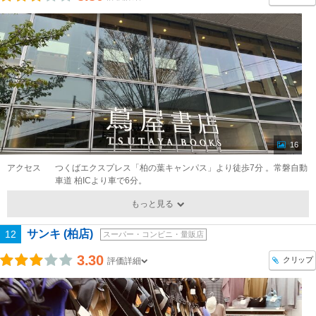
16
アクセス
つくばエクスプレス「柏の葉キャンパス」より徒歩7分 。常磐自動
車道 柏ICより車で6分。
もっと見る
サンキ (柏店)
12
スーパー・コンビニ・量販店
3.30
クリップ
評価詳細