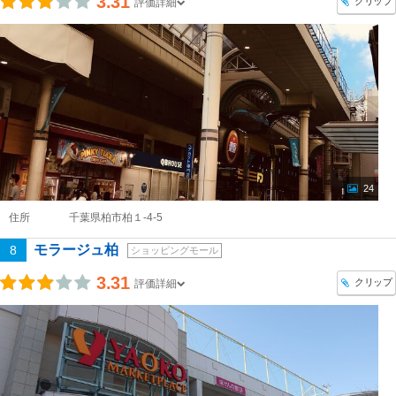
3.31
クリップ
評価詳細
24
住所
千葉県柏市柏１-4-5
モラージュ柏
8
ショッピングモール
3.31
クリップ
評価詳細