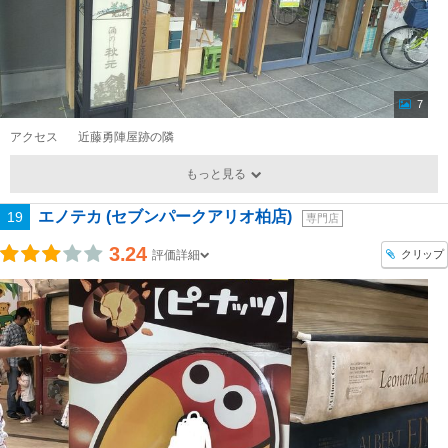
7
アクセス
近藤勇陣屋跡の隣
もっと見る
エノテカ (セブンパークアリオ柏店)
19
専門店
3.24
クリップ
評価詳細