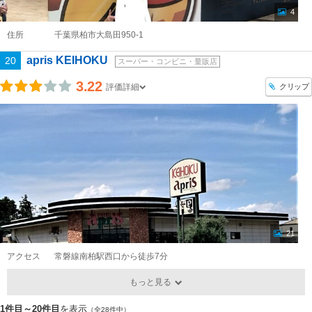
4
住所
千葉県柏市大島田950-1
apris KEIHOKU
20
スーパー・コンビニ・量販店
3.22
クリップ
評価詳細
21
アクセス
常磐線南柏駅西口から徒歩7分
もっと見る
1件目～20件目
を表示
（全28件中）