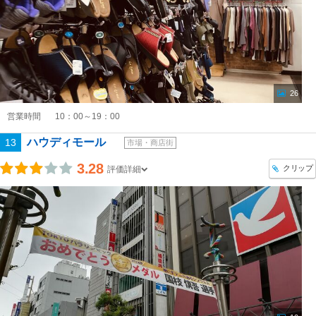
26
営業時間
10：00～19：00
ハウディモール
13
市場・商店街
3.28
クリップ
評価詳細