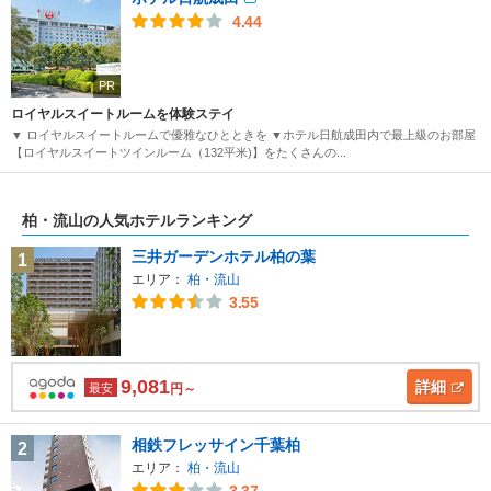
4.44
PR
ロイヤルスイートルームを体験ステイ
▼ ロイヤルスイートルームで優雅なひとときを ▼ホテル日航成田内で最上級のお部屋
【ロイヤルスイートツインルーム（132平米)】をたくさんの...
柏・流山の人気ホテルランキング
三井ガーデンホテル柏の葉
1
エリア：
柏・流山
3.55
9,081
詳細
最安
円～
相鉄フレッサイン千葉柏
2
エリア：
柏・流山