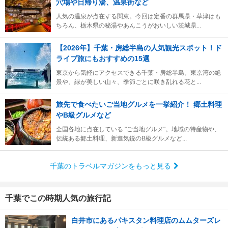
穴場や日帰り湯、温泉街など
人気の温泉が点在する関東。今回は定番の群馬県・草津はも
ちろん、栃木県の秘湯やあんこうがおいしい茨城県...
【2026年】千葉・房総半島の人気観光スポット！ド
ライブ旅にもおすすめの15選
東京から気軽にアクセスできる千葉・房総半島。東京湾の絶
景や、緑が美しい山々、季節ごとに咲き乱れる花と...
旅先で食べたいご当地グルメを一挙紹介！ 郷土料理
やB級グルメなど
全国各地に点在している "ご当地グルメ"。地域の特産物や、
伝統ある郷土料理、新進気鋭のB級グルメなど...
千葉のトラベルマガジンをもっと見る
千葉でこの時期人気の旅行記
白井市にあるパキスタン料理店のムムターズレ