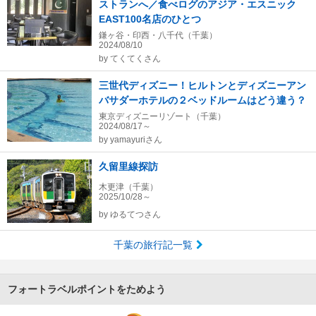
ストランへ／食べログのアジア・エスニック
EAST100名店のひとつ
鎌ヶ谷・印西・八千代（千葉）
2024/08/10
by
てくてくさん
三世代ディズニー！ヒルトンとディズニーアン
バサダーホテルの２ベッドルームはどう違う？
東京ディズニーリゾート（千葉）
2024/08/17～
by
yamayuriさん
久留里線探訪
木更津（千葉）
2025/10/28～
by
ゆるてつさん
千葉の旅行記一覧
フォートラベルポイントをためよう