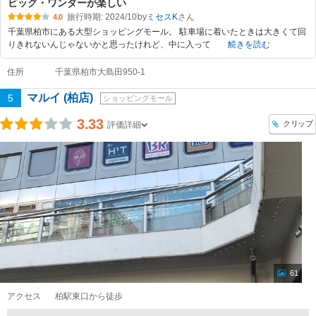
ビッグ・ワンダーが楽しい
旅行時期: 2024/10
by
ミセスK
4.0
千葉県柏市にある大型ショッピングモール。 駐車場に着いたときは大きくて回
りきれないんじゃないかと思ったけれど、中に入って
続きを読む
住所
千葉県柏市大島田950-1
マルイ (柏店)
5
ショッピングモール
3.33
クリップ
評価詳細
61
アクセス
柏駅東口から徒歩