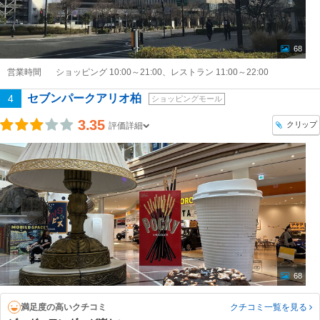
68
営業時間
ショッピング 10:00～21:00、レストラン 11:00～22:00
セブンパークアリオ柏
4
ショッピングモール
3.35
クリップ
評価詳細
68
満足度の高いクチコミ
クチコミ一覧
を見る