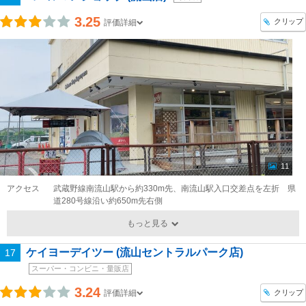
3.25
クリップ
評価詳細
11
アクセス
武蔵野線南流山駅から約330m先、南流山駅入口交差点を左折 県
道280号線沿い約650m先右側
もっと見る
ケイヨーデイツー (流山セントラルパーク店)
17
スーパー・コンビニ・量販店
3.24
クリップ
評価詳細