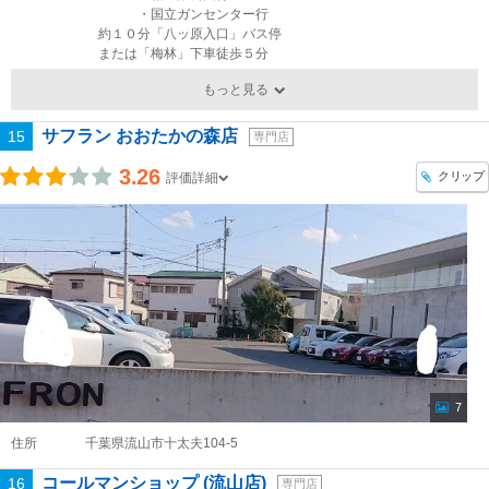
・国立ガンセンター行
約１０分「八ッ原入口」バス停
または「梅林」下車徒歩５分
もっと見る
サフラン おおたかの森店
15
専門店
3.26
クリップ
評価詳細
7
住所
千葉県流山市十太夫104-5
コールマンショップ (流山店)
16
専門店