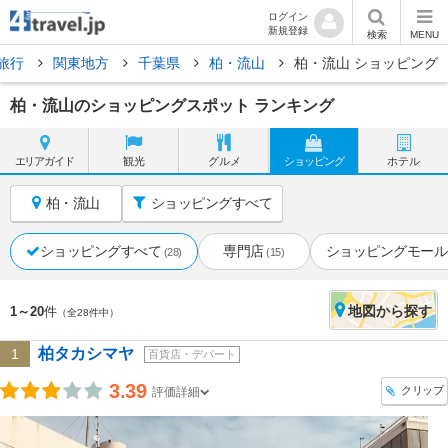
ログイン
新規登録
検索
MENU
旅行
関東地方
千葉県
柏・流山
柏・流山 ショッピング
柏・流山のショッピングスポット ランキング
エリア
ガイド
観光
グルメ
ショッピング
ホテル
柏・流山
ショッピングすべて
ショッピングすべて
専門店
ショッピングモール
(28)
(15)
地図
から探す
1～20
件
（全28件中）
柏タカシマヤ
1
百貨店・デパート
3.39
クリップ
評価詳細