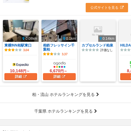
公式サイトを見る
0.08km
0.1km
0.14km
東横INN柏駅東口
相鉄フレッサイン千
カプセルランド柏泉
HILDA
葉柏
3.04
評価なし
3.37
10,148
6,670
8
円～
円～
詳細
詳細
柏・流山 ホテルランキングを見る
千葉県 ホテルランキングを見る