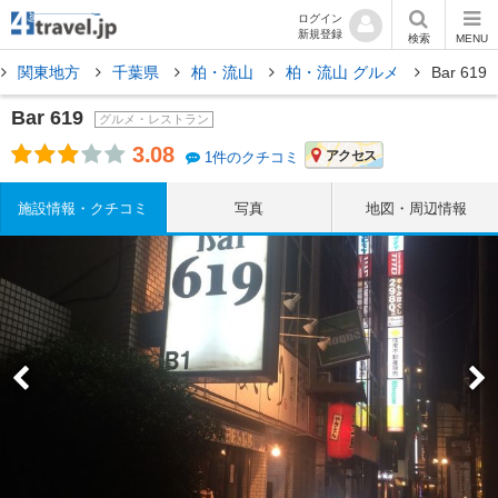
ログイン
新規登録
検索
MENU
関東地方
千葉県
柏・流山
柏・流山 グルメ
Bar 619
Bar 619
グルメ・レストラン
3.08
アクセス
1件のクチコミ
施設情報・クチコミ
写真
地図・周辺情報