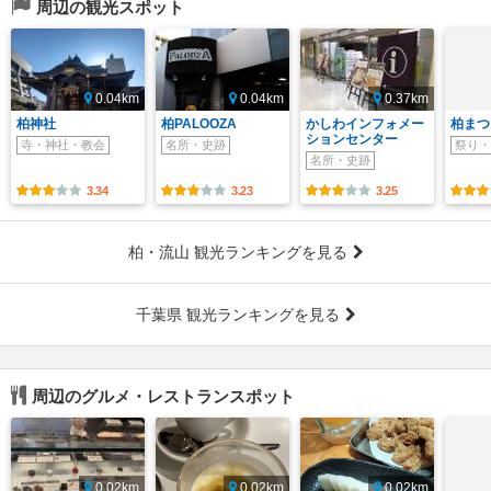
周辺の観光スポット
0.04km
0.04km
0.37km
柏神社
柏PALOOZA
かしわインフォメー
柏まつ
ションセンター
寺・神社・教会
名所・史跡
祭り・
名所・史跡
3.34
3.23
3.25
柏・流山 観光ランキングを見る
千葉県 観光ランキングを見る
周辺のグルメ・レストランスポット
0.02km
0.02km
0.02km