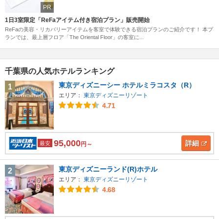
PR
1日3室限定「ReFaアイテム付き宿泊プラン」販売開始
ReFaの美容・リカバリーアイテムを客室で体験できる宿泊プランのご紹介です！ 本プ
ランでは、最上層フロア「The Oriental Floor」の客室に...
千葉県の人気ホテルランキング
東京ディズニーシー ホテルミラコスタ（R）
1
エリア：
東京ディズニーリゾート
4.71
95,000
詳細
最安
円～
東京ディズニーランド(R)ホテル
2
エリア：
東京ディズニーリゾート
4.68