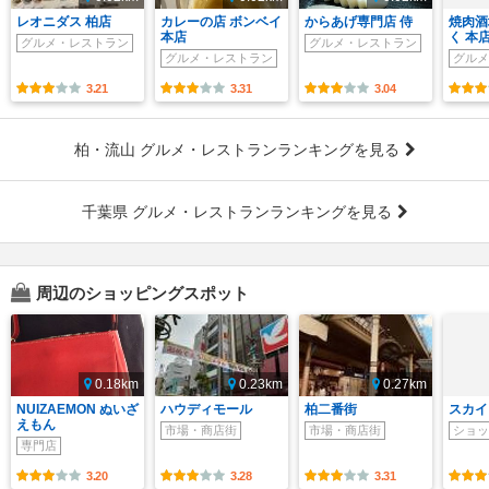
レオニダス 柏店
カレーの店 ボンベイ
からあげ専門店 侍
焼肉酒
本店
く 本
グルメ・レストラン
グルメ・レストラン
グルメ・レストラン
グルメ
3.21
3.31
3.04
柏・流山 グルメ・レストランランキングを見る
千葉県 グルメ・レストランランキングを見る
周辺のショッピングスポット
0.18km
0.23km
0.27km
NUIZAEMON ぬいざ
ハウディモール
柏二番街
スカイ
えもん
市場・商店街
市場・商店街
ショッ
専門店
3.20
3.28
3.31