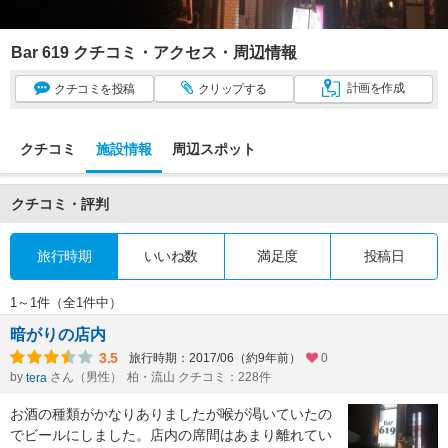
Bar 619 クチコミ・アクセス・周辺情報
計画
を作成
クチコミ
を投稿
クリップ
する
クチコミ
施設情報
周辺スポット
クチコミ・評判
旅行時期
いいね数
満足度
投稿日
1～1件（全1件中）
暗がりの店内
3.5
旅行時期：2017/06（約9年前）
0
by
さん（男性）
柏・流山 クチコミ：228件
tera
お酒の種類がかなりありましたが喉が渇いていたの
でビールにしました。店内の席間はあまり離れてい