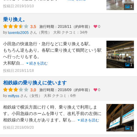
投稿日:2019/10/10
1
乗り換え。
3.5
旅行時期：2018/11（約8年前）
0
by
さん（男性）
大和 クチコミ：34件
luvento2005
小田急の快速急行・急行などに乗り換える駅。
もちろん逆もあり。各駅に乗り換えて鶴間という駅
へ行ったりもする。
大和駅自
...
続きを読む
1
投稿日:2018/11/18
相鉄線の乗り換えに使います
3.0
旅行時期：2018/09（約8年前）
0
by
さん（女性）
大和 クチコミ：6件
miffyss
相鉄線で横浜方面に行く時、乗り換えで利用しま
す。小田急線のホームを降りて、改札手前の左側に
相鉄線の乗り換えがあります。駅も
...
続きを読む
投稿日:2018/09/20
1