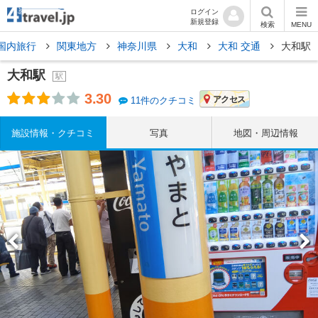
ログイン
新規登録
検索
MENU
国内旅行
関東地方
神奈川県
大和
大和 交通
大和駅
大和駅
駅
3.30
アクセス
11件のクチコミ
施設情報・クチコミ
写真
地図・周辺情報