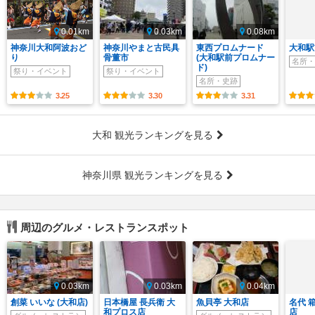
0.01km
0.03km
0.08km
神奈川大和阿波おど
神奈川やまと古民具
東西プロムナード
大和駅
り
骨董市
(大和駅前プロムナー
名所・
ド)
祭り・イベント
祭り・イベント
名所・史跡
3.25
3.30
3.31
大和 観光ランキングを見る
神奈川県 観光ランキングを見る
周辺のグルメ・レストランスポット
0.03km
0.03km
0.04km
創菜 いいな (大和店)
日本橋屋 長兵衛 大
魚貝亭 大和店
名代 
和プロス店
店