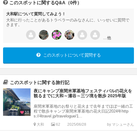
このスポットに関するQ&A（0件）
大和駅について質問してみよう！
大和に行ったことがあるトラベラーのみなさんに、いっせいに質問で
きます。
…他
このスポットについて質問する
このスポットに関する旅行記
夜にキャンプ座間米軍基地フェスティバルの花火を
観るまでに大和～瀬谷～三ツ境を散歩 2025年版
座間米軍基地のお祭りと花火まで去年までほぼ一緒の工
程で散歩キャンプ座間米軍基地の花火日記2024年http
10
s://4travel.jp/travelogue/1...
大和
62
2025/06/28
by マシューさん