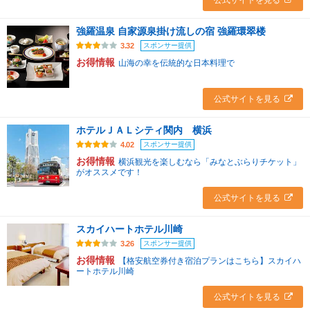
公式サイトを見る
強羅温泉 自家源泉掛け流しの宿 強羅環翠楼
スポンサー提供
3.32
お得情報
山海の幸を伝統的な日本料理で
公式サイトを見る
ホテルＪＡＬシティ関内 横浜
スポンサー提供
4.02
お得情報
横浜観光を楽しむなら「みなとぶらりチケット」
がオススメです！
公式サイトを見る
スカイハートホテル川崎
スポンサー提供
3.26
お得情報
【格安航空券付き宿泊プランはこちら】スカイハ
ートホテル川崎
公式サイトを見る