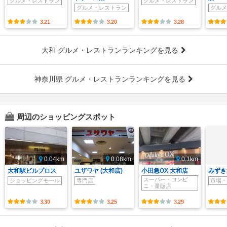
グルメ・レストラン
グルメ・レストラン
グルメ・レストラン
グルメ
3.21
3.20
3.28
大和 グルメ・レストランランキングを見る
神奈川県 グルメ・レストランランキングを見る
周辺のショッピングスポット
0.04km
0.08km
0.1km
大和駅ビルプロス
ユザワヤ (大和店)
小田急OX 大和店
みずき
スーパー・コンビ
ショッピングモール
専門店
市場・
ニ・量販店
3.30
3.25
3.29