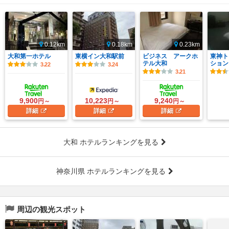
0.12km
0.18km
0.23km
大和第一ホテル
東横イン大和駅前
ビジネス アークホ
東神ト
テル大和
ション
3.22
3.24
3.21
9,900
10,223
9,240
円～
円～
円～
詳細
詳細
詳細
大和 ホテルランキングを見る
神奈川県 ホテルランキングを見る
周辺の観光スポット