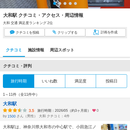
大和駅 クチコミ・アクセス・周辺情報
大和 交通 満足度ランキング 2位
計画
を作成
クチコミ
を投稿
クリップ
する
クチコミ
施設情報
周辺スポット
クチコミ・評判
旅行時期
いいね数
満足度
投稿日
1～11件（全11件中）
大和駅
3.5
旅行時期：2026/05（約3ヶ月前）
0
by
さん（男性）
大和 クチコミ：4件
1500
大和駅は、神奈川県大和市の中心駅で、小田急江ノ