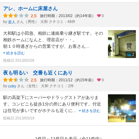
アレ、ホームに床屋さん
2.5
旅行時期：2013/02（約14年前）
0
by
さん（男性）
大和 クチコミ：48件
楽人
大和駅は小田急、相鉄に連絡乗り継ぎ駅です。その
相鉄ホームになんと、理容店が・・。
朝１０時過ぎからの営業ですが、お客さん
...
続きを読む
2
投稿日:2013/02/26
夜も明るい 交番も近くにあり
2.5
旅行時期：2011/12（約15年前）
0
by
さん（女性）
大和 クチコミ：2件
cotry
駅の高架下にスーパーやドラッグストアがありま
す。コンビニも徒歩1分の所にあり便利です。付近
は住宅が多いですがホテルも近くに
...
続きを読む
投稿日:2013/03/19
1
1件目～11件目を表示（全11件中）