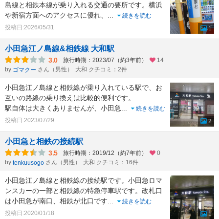
島線と相鉄本線が乗り入れる交通の要所です。横浜
や新宿方面へのアクセスに優れ、
...
続きを読む
投稿日:2026/05/31
1
小田急江ノ島線&相鉄線 大和駅
3.0
旅行時期：2023/07（約3年前）
14
by
さん（男性）
大和 クチコミ：2件
ゴマクー
小田急江ノ島線と相鉄線が乗り入れている駅で、お
互いの路線の乗り換えは比較的便利です。
駅自体は大きくありませんが、小田急
...
続きを読む
投稿日:2023/07/29
2
小田急と相鉄の接続駅
3.5
旅行時期：2019/12（約7年前）
0
by
さん（男性）
大和 クチコミ：16件
tenkuusogo
小田急江ノ島線と相鉄線の接続駅です。小田急ロマ
ンスカーの一部と相鉄線の特急停車駅です。改札口
は小田急が南口、相鉄が北口です
...
続きを読む
投稿日:2020/01/18
1