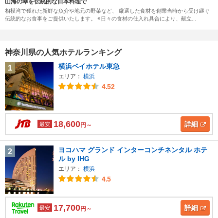
山海の幸を伝統的な日本料理で
相模湾で獲れた新鮮な魚介や地元の野菜など、 厳選した食材を創業当時から受け継ぐ
伝統的なお食事をご提供いたします。 ※日々の食材の仕入れ具合により、献立...
神奈川県の人気ホテルランキング
横浜ベイホテル東急
1
エリア：
横浜
4.52
18,600
詳細
最安
円～
ヨコハマ グランド インターコンチネンタル ホテ
2
ル by IHG
エリア：
横浜
4.5
17,700
詳細
最安
円～