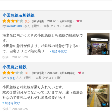
小田急線＆相鉄線
3.5
旅行時期：2017/10（約9年前）
0
by
さん（男性）
大和 クチコミ：34件
luvento2005
海老名に向かうときの小田急線と相鉄線の接続駅で
す。
小田急の急行が停まり、相鉄線の特急が停まるの
で、自宅よりに２階の乗り
...
続きを読む
1
投稿日:2017/10/29
小田急と相鉄
3.0
旅行時期：2013/08（約13年前）
0
by
さん（男性）
大和 クチコミ：5件
うさお
小田急線と相鉄線が乗り入れています。
駅の１階部分がつながってはいますが、違う鉄道会
社なので改札はそれぞれ通る必要があり
...
続きを読む
1
投稿日:2013/08/25