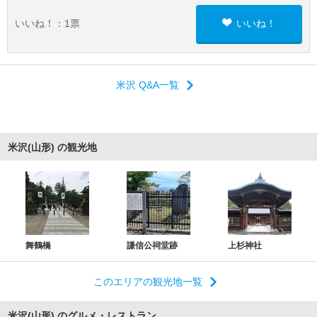
いいね！：
1
票
いいね！
米沢 Q&A一覧
米沢(山形) の観光地
舞鶴橋
謙信公祠堂跡
上杉神社
このエリアの観光地一覧
米沢(山形) のグルメ・レストラン