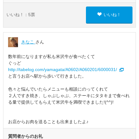
いいね！：
5
票
いいね！
きなこ
さん
数年前になりますが私も米沢牛が食べたくて
ぐっど
http://tabelog.com/yamagata/A0602/A060201/6000031/
と言うお店へ駅から歩いて行きました。
色々と悩んでいたらメニューも相談にのってくれて
２人ですき焼き、しゃぶしゃぶ、ステーキにタタキまで食べれ
る量で提供してもらえて米沢牛を満喫できました!(^^)!
お店からお肉を送ることも出来ましたよ♪
質問者からのお礼