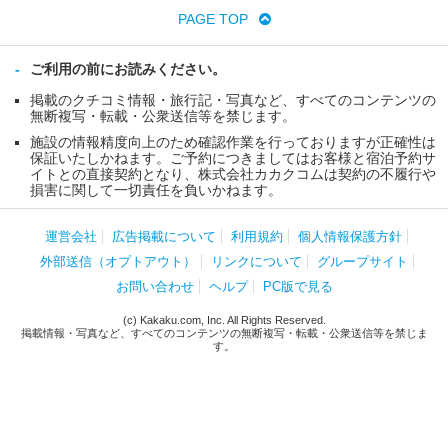
PAGE TOP
ご利用の前にお読みください。
掲載のクチコミ情報・旅行記・写真など、すべてのコンテンツの
無断複写・転載・公衆送信等を禁じます。
施設の情報精度向上のため確認作業を行っておりますが正確性は
保証いたしかねます。ご予約につきましてはお客様と宿泊予約サ
イトとの直接契約となり、株式会社カカクコムは契約の不履行や
損害に関して一切責任を負いかねます。
運営会社
広告掲載について
利用規約
個人情報保護方針
外部送信（オプトアウト）
リンクについて
グループサイト
お問い合わせ
ヘルプ
PC版で見る
(c) Kakaku.com, Inc. All Rights Reserved.
掲載情報・写真など、すべてのコンテンツの無断複写・転載・公衆送信等を禁じま
す。