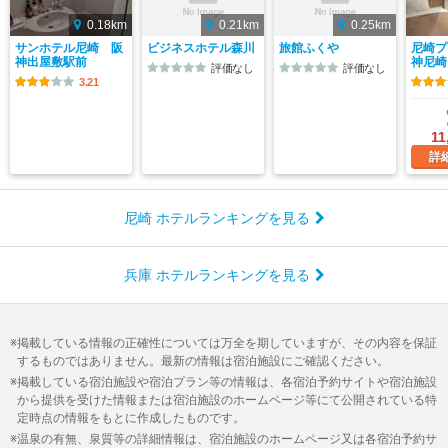
0.18km
0.21km
0.25km
サンホテル尼崎 阪
ビジネスホテル森川
旅館ふくや
尼崎プ
神出屋敷駅前
神尼崎
評価なし
評価なし
3.21
11
詳
尼崎 ホテルランキングを見る
兵庫 ホテルランキングを見る
掲載している情報の正確性については万全を期していますが、その内容を保証
するものではありません。最新の情報は宿泊施設にご確認ください。
掲載している宿泊施設や宿泊プラン等の情報は、各宿泊予約サイトや宿泊施設
から提供を受けた情報または宿泊施設のホームページ等にて公開されている特
定時点の情報をもとに作成したものです。
温泉の有無、泉質等の詳細情報は、宿泊施設のホームページ又は各宿泊予約サ