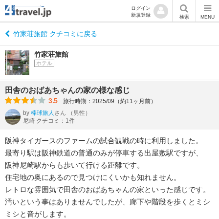
ログイン
新規登録
検索
MENU
竹家荘旅館 クチコミに戻る
竹家荘旅館
ホテル
田舎のおばあちゃんの家の様な感じ
3.5
旅行時期：2025/09（約11ヶ月前）
by
棒球旅人
さん
（男性）
尼崎 クチコミ：1件
阪神タイガースのファームの試合観戦の時に利用しました。
最寄り駅は阪神鉄道の普通のみが停車する出屋敷駅ですが、
阪神尼崎駅からも歩いて行ける距離です。
住宅地の奥にあるので見つけにくいかも知れません。
レトロな雰囲気で田舎のおばあちゃんの家といった感じです。
汚いという事はありませんでしたが、廊下や階段を歩くとミシ
ミシと音がします。