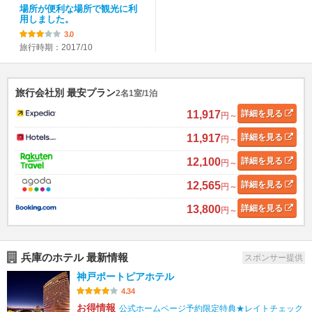
場所が便利な場所で観光に利
用しました。
3.0
旅行時期：2017/10
旅行会社別 最安プラン
2名1室/1泊
11,917
詳細
を見る
円～
11,917
詳細
を見る
円～
12,100
詳細
を見る
円～
12,565
詳細
を見る
円～
13,800
詳細
を見る
円～
兵庫のホテル 最新情報
スポンサー提供
神戸ポートピアホテル
4.34
お得情報
公式ホームページ予約限定特典★レイトチェック