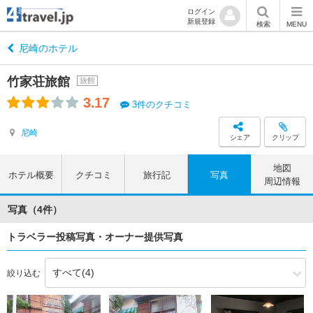
ログイン
新規登録
検索
MENU
尼崎のホテル
竹家荘旅館
旅館
3.17
3件のクチコミ
尼崎
シェア
クリップ
地図
ホテル概要
クチコミ
旅行記
写真
周辺情報
写真（4件）
トラベラー投稿写真・オーナー提供写真
絞り込む