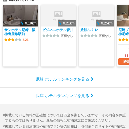
0.18km
0.21km
0.25km
サンホテル尼崎 阪
ビジネスホテル森川
旅館ふくや
尼崎プ
神出屋敷駅前
神尼崎
評価なし
評価なし
3.21
11
詳
尼崎 ホテルランキングを見る
兵庫 ホテルランキングを見る
掲載している情報の正確性については万全を期していますが、その内容を保証
するものではありません。最新の情報は宿泊施設にご確認ください。
掲載している宿泊施設や宿泊プラン等の情報は、各宿泊予約サイトや宿泊施設