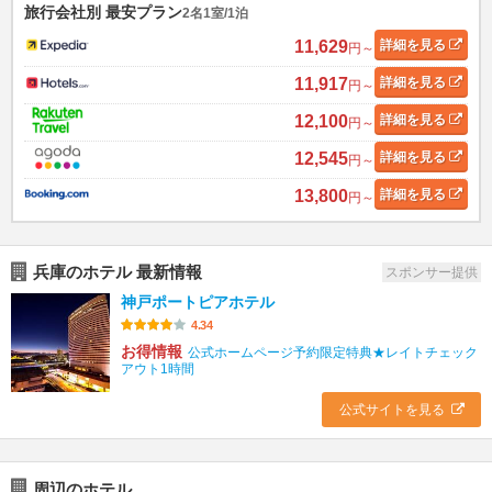
旅行会社別 最安プラン
2名1室/1泊
11,629
詳細
を見る
円～
11,917
詳細
を見る
円～
12,100
詳細
を見る
円～
12,545
詳細
を見る
円～
13,800
詳細
を見る
円～
兵庫のホテル 最新情報
スポンサー提供
神戸ポートピアホテル
4.34
お得情報
公式ホームページ予約限定特典★レイトチェック
アウト1時間
公式サイトを見る
周辺のホテル