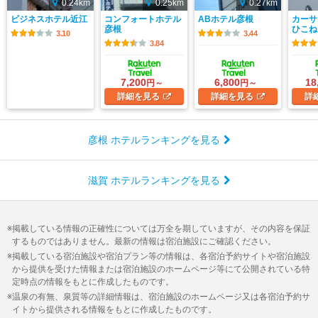
0.24km
0.25km
0.27km
ビジネスホテル近江
コンフォートホテル
ABホテル彦根
カーサ
彦根
ひこね
3.10
3.44
3.84
7,200
6,800
18
円～
円～
詳細
を見る
詳細
を見る
詳
彦根 ホテルランキングを見る
滋賀 ホテルランキングを見る
掲載している情報の正確性については万全を期していますが、その内容を保証
するものではありません。最新の情報は宿泊施設にご確認ください。
掲載している宿泊施設や宿泊プラン等の情報は、各宿泊予約サイトや宿泊施設
から提供を受けた情報または宿泊施設のホームページ等にて公開されている特
定時点の情報をもとに作成したものです。
温泉の有無、泉質等の詳細情報は、宿泊施設のホームページ又は各宿泊予約サ
イトから提供される情報をもとに作成したものです。