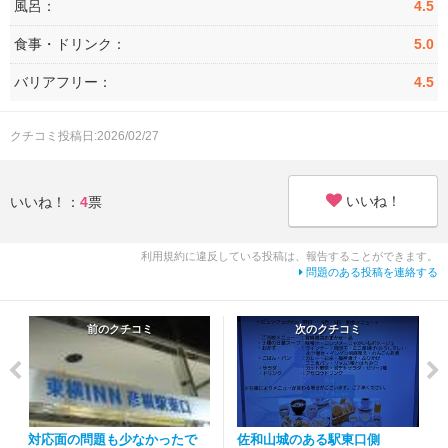
風呂：
4.5
食事・ドリンク：
5.0
バリアフリー：
4.5
クチコミ投稿日:2026/02/27
いいね！
いいね！：
4
票
利用規約に違反している投稿は、報告することができます。
問題のある投稿を連絡する
前のクチコミ
次のクチコミ
対応面の問題も少なかったで
佐和山城のある駅東口側