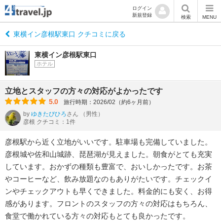
ログイン
新規登録
検索
MENU
東横イン彦根駅東口 クチコミに戻る
東横イン彦根駅東口
ホテル
立地とスタッフの方々の対応がよかったです
5.0
旅行時期：2026/02（約6ヶ月前）
by
ゆきたびひろ
さん
（男性）
彦根 クチコミ：1件
彦根駅から近く立地がいいです。駐車場も完備していました。
彦根城や佐和山城跡、琵琶湖が見えました。朝食がとても充実
しています。おかずの種類も豊富で、おいしかったです。お茶
やコーヒーなど、飲み放題なのもありがたいです。チェックイ
ンやチェックアウトも早くできました。料金的にも安く、お得
感があります。フロントのスタッフの方々の対応はもちろん、
食堂で働かれている方々の対応もとても良かったです。