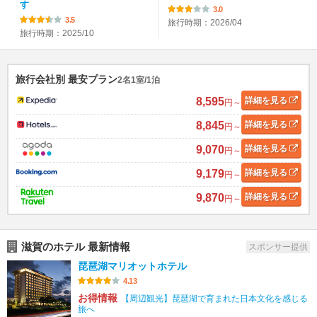
す
3.0
3.5
旅行時期：2026/04
旅行時期：2025/10
旅行会社別 最安プラン
2名1室/1泊
8,595
詳細
を見る
円～
8,845
詳細
を見る
円～
9,070
詳細
を見る
円～
9,179
詳細
を見る
円～
9,870
詳細
を見る
円～
滋賀のホテル 最新情報
スポンサー提供
琵琶湖マリオットホテル
4.13
お得情報
【周辺観光】琵琶湖で育まれた日本文化を感じる
旅へ