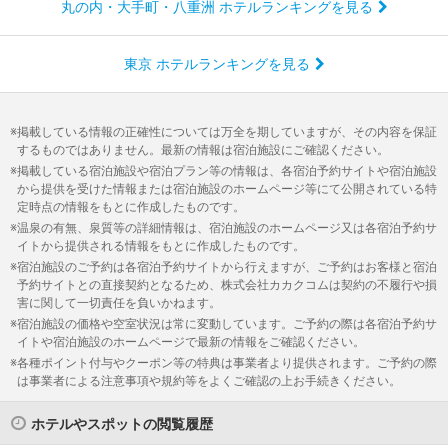
丸の内・大手町・八重洲 ホテルランキングを見る
東京 ホテルランキングを見る
掲載している情報の正確性については万全を期していますが、その内容を保証
するものではありません。最新の情報は宿泊施設にご確認ください。
掲載している宿泊施設や宿泊プラン等の情報は、各宿泊予約サイトや宿泊施設
から提供を受けた情報または宿泊施設のホームページ等にて公開されている特
定時点の情報をもとに作成したものです。
温泉の有無、泉質等の詳細情報は、宿泊施設のホームページ又は各宿泊予約サ
イトから提供される情報をもとに作成したものです。
宿泊施設のご予約は各宿泊予約サイトから行えますが、ご予約はお客様と宿泊
予約サイトとの直接契約となるため、株式会社カカクコムは契約の不履行や損
害に関して一切責任を負いかねます。
宿泊施設の価格や空室状況は常に変動しています。ご予約の際は各宿泊予約サ
イトや宿泊施設のホームページで最新の情報をご確認ください。
各種ポイント付与やクーポン等の特典は事業者より提供されます。ご予約の際
は事業者による注意事項や規約等をよくご確認の上お手続きください。
ホテルやスポットの閲覧履歴