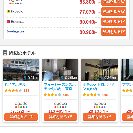
63,800
詳細
を見る
円～
77,070
詳細
を見る
円～
80,040
詳細
を見る
円～
80,908
詳細
を見る
円～
周辺のホテル
0.2km
0.29km
0.36km
丸ノ内ホテル
フォーシーズンズホ
ホテルメトロポリタ
アマン
テル丸の内 東京
ン丸の内
3.83
3.56
4.05
37,322
119,409
28,193
28
円～
円～
円～
詳細
を見る
詳細
を見る
詳細
を見る
詳