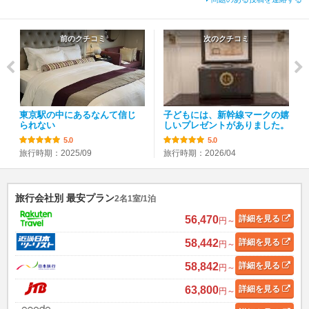
前のクチコミ
次のクチコミ
東京駅の中にあるなんて信じ
子どもには、新幹線マークの嬉
られない
しいプレゼントがありました。
5.0
5.0
旅行時期：2025/09
旅行時期：2026/04
旅行会社別 最安プラン
2名1室/1泊
56,470
詳細
を見る
円～
58,442
詳細
を見る
円～
58,842
詳細
を見る
円～
63,800
詳細
を見る
円～