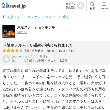
ログイン
新規登録
検索
MENU
東京ステーションホテル クチコミに戻る
東京ステーションホテル
ホテル
老舗ホテルらしい品格が感じられました
4.0
旅行時期：2025/12（約8ヶ月前）
by
ぷーちゃん
さん
（男性）
丸の内・大手町・八重洲 クチコミ：319件
東京駅駅舎に造られた老舗ホテルです。駅舎向かいにある行幸
通りでのクリスマスイルミネーションを見に行った際に立ち寄
りました。一歩ホテル内に足を踏み入れると、暖炉に火が灯り
老舗らしい落ち着きが感じられ、スタッフの方の対応も利用者
目線で素晴らしいものでした。ホテル全体品格が感じられまし
た。ホテル入口とロビーに飾られたクリスマスツリーは大きく
はありませんでしたが、ホテルの雰囲気にマッチした落ち着い