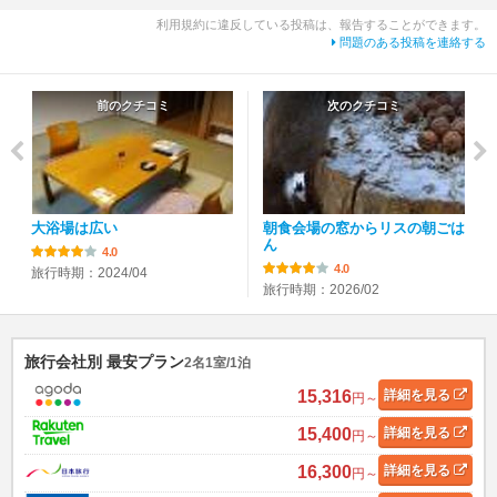
利用規約に違反している投稿は、報告することができます。
問題のある投稿を連絡する
前のクチコミ
次のクチコミ
大浴場は広い
朝食会場の窓からリスの朝ごは
ん
4.0
4.0
旅行時期：2024/04
旅行時期：2026/02
旅行会社別 最安プラン
2名1室/1泊
15,316
詳細
を見る
円～
15,400
詳細
を見る
円～
16,300
詳細
を見る
円～