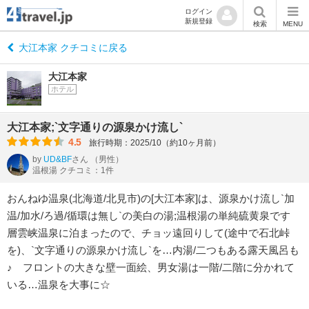
ログイン
新規登録
検索
MENU
大江本家 クチコミに戻る
大江本家
ホテル
大江本家;`文字通りの源泉かけ流し`
4.5
旅行時期：2025/10（約10ヶ月前）
by
UD&BF
さん
（男性）
温根湯 クチコミ：1件
おんねゆ温泉(北海道/北見市)の[大江本家]は、源泉かけ流し`加
温/加水/ろ過/循環は無し`の美白の湯;温根湯の単純硫黄泉です
層雲峡温泉に泊まったので、チョッ遠回りして(途中で石北峠
を)、`文字通りの源泉かけ流し`を…内湯/二つもある露天風呂も
♪ フロントの大きな壁一面絵、男女湯は一階/二階に分かれて
いる…温泉を大事に☆