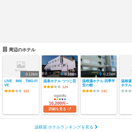
周辺のホテル
0.12km
0.16km
0.22km
LIVE INN TWO-FI
温泉ホテル つつじ荘
温根湯ホテル 四季平
温根湯
VE
安の館
ホテル
3.24
3.01
3.41
10,200
円～
詳細
を見る
温根湯 ホテルランキングを見る