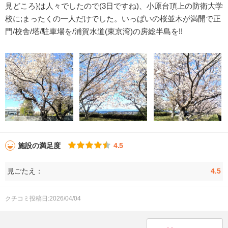
見どころ}は人々でしたので(3日ですね)、小原台頂上の防衛大学
校に;まったくの一人だけでした。いっぱいの桜並木が満開で正
門/校舎/塔/駐車場を/浦賀水道(東京湾)の房総半島を!!
施設の満足度
4.5
見ごたえ：
4.5
クチコミ投稿日:2026/04/04