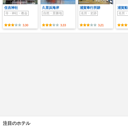
住吉神社
久里浜海岸
浦賀奉行所跡
浦賀船
寺・神社・教会
自然・景勝地
名所・史跡
名所・
3.30
3.33
3.21
注目のホテル