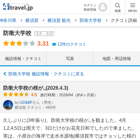
ログイン
新規登録
検索
MENU
神奈川県
横須賀
横須賀 観光
防衛大学校
クチコミ詳細
防衛大学校
名所・史跡
3.31
12件のクチコミ
施設情報・クチコミ
写真
地図・周辺情報
防衛大学校 施設情報・クチコミに戻る
防衛大学校の桜が,,(2026.4.3)
4.5
旅行時期：2026/04（約4ヶ月前）
by
UD&BF
さん
（男性）
横須賀 クチコミ：480件
久しぶりに(3年振り)、防衛大学校の桜が,,を観ました。4月
1,2,4,5日は雨天で、3日だけがお花見日和でしたので来ました。
実は、小原台の海岸で走水水源地(横須賀市ではチョッした桜の