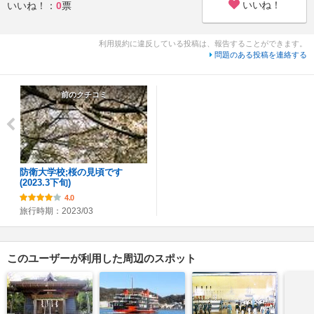
いいね！
いいね！：
0
票
利用規約に違反している投稿は、報告することができます。
問題のある投稿を連絡する
前のクチコミ
防衛大学校;桜の見頃です
(2023.3下旬)
4.0
旅行時期：2023/03
このユーザーが利用した周辺のスポット