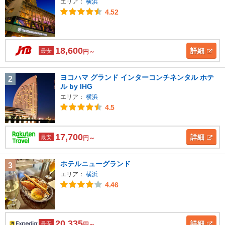
エリア：
横浜
4.52
18,600
詳細
最安
円～
ヨコハマ グランド インターコンチネンタル ホテ
2
ル by IHG
エリア：
横浜
4.5
17,700
詳細
最安
円～
ホテルニューグランド
3
エリア：
横浜
4.46
20,335
詳細
最安
円～