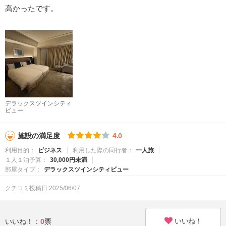
高かったです。
デラックスツインシティ
ビュー
施設の満足度
4.0
利用目的：
ビジネス
利用した際の同行者：
一人旅
１人１泊予算：
30,000円未満
部屋タイプ：
デラックスツインシティビュー
クチコミ投稿日:2025/06/07
いいね！
いいね！：
0
票