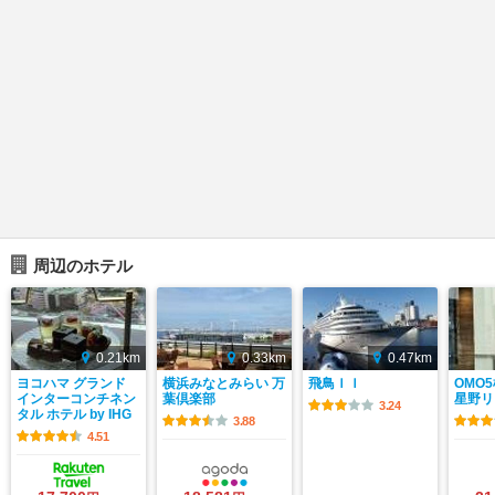
周辺のホテル
0.21km
0.33km
0.47km
ヨコハマ グランド
横浜みなとみらい 万
飛鳥ＩＩ
OMO
インターコンチネン
葉倶楽部
星野リ
3.24
タル ホテル by IHG
3.88
4.51