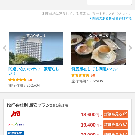
利用規約に違反している投稿は、報告することができます。
問題のある投稿を連絡する
前のクチコミ
次のクチコミ
間違いないホテル 素晴らし
何度滞在しても間違いない
い！
5.0
5.0
旅行時期：2025/05
旅行時期：2025/04
旅行会社別 最安プラン
2名1室/1泊
18,600
詳細
を見る
円～
19,400
詳細
を見る
円～
詳細
を見る