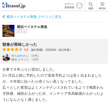
ログイン
新規登録
検索
MENU
横浜ベイホテル東急 クチコミに戻る
横浜ベイホテル東急
ホテル
朝食が美味しかった
4.0
旅行時期：2025/04（約1年前）
by
Lapin
さん
（女性）
横浜 クチコミ：12件
仕事で６年ぶりに宿泊しました。
2ヶ月以上前に予約したので直前予約よりは安く泊まれました
が、６年前に比べたら倍ぐらい高くなってました。
広々とした客室はよくメンテナンスされているようで相変わら
ず快適。値段が上がった分、インテリア等高級感が上がったよ
うになんとなく感じました。