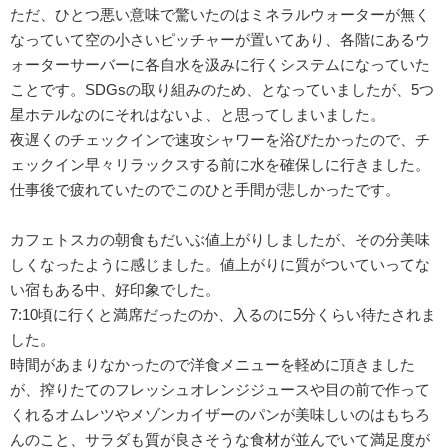
ただ、ひとつ悪い意味で驚いたのはミネラルウォーターが無く
なっていて空の小さいピッチャーが置いてあり、各階にあるウ
ォーターサーバーに各自水を汲みに行くシステムになっていた
ことです。SDGsの取り組みのため、となっていましたが、5つ
星ホテルなのにそれはないよ、と思ってしまいました。
夜遅くのチェックインで速攻シャワーを浴びたかったので、チ
ェックイン早々リラックスする前に水を確保しに行きました。
仕事後で疲れていたのでこのひと手間が悲しかったです。
カフェトスカの朝食もだいぶ値上がりしましたが、その分美味
しくなったように感じました。値上がりに質がついていってな
い宿もある中、好印象でした。
7:10頃に行くと満席だったのか、入るのに5分くらい待たされま
した。
時間があまりなかったので洋食メニューを軽めに頂きました
が、搾りたてのフレッシュオレンジジュースや目の前で作って
くれるオムレツやメゾンカイザーのパンが美味しいのはもちろ
んのこと、サラダも質が良さそうな食材が並んでいて満足度が