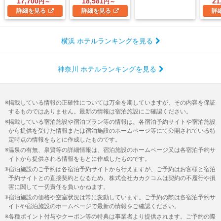
17,700
18,581
21
円～
円～
詳細
を見る
詳細
を見る
詳
横浜 ホテルランキングを見る
神奈川 ホテルランキングを見る
掲載している情報の正確性については万全を期していますが、その内容を保証
するものではありません。最新の情報は宿泊施設にご確認ください。
掲載している宿泊施設や宿泊プラン等の情報は、各宿泊予約サイトや宿泊施設
から提供を受けた情報または宿泊施設のホームページ等にて公開されている特
定時点の情報をもとに作成したものです。
温泉の有無、泉質等の詳細情報は、宿泊施設のホームページ又は各宿泊予約サ
イトから提供される情報をもとに作成したものです。
宿泊施設のご予約は各宿泊予約サイトから行えますが、ご予約はお客様と宿泊
予約サイトとの直接契約となるため、株式会社カカクコムは契約の不履行や損
害に関して一切責任を負いかねます。
宿泊施設の価格や空室状況は常に変動しています。ご予約の際は各宿泊予約サ
イトや宿泊施設のホームページで最新の情報をご確認ください。
各種ポイント付与やクーポン等の特典は事業者より提供されます。ご予約の際