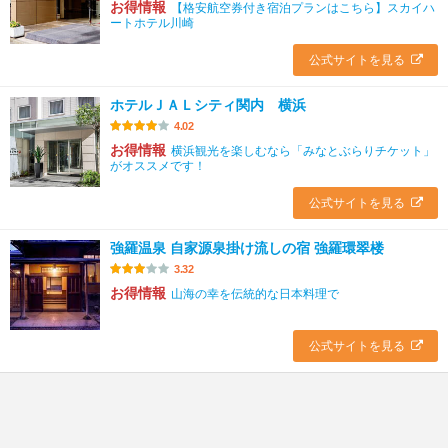
お得情報
【格安航空券付き宿泊プランはこちら】スカイハ
ートホテル川崎
公式サイトを見る
ホテルＪＡＬシティ関内 横浜
4.02
お得情報
横浜観光を楽しむなら「みなとぶらりチケット」
がオススメです！
公式サイトを見る
強羅温泉 自家源泉掛け流しの宿 強羅環翠楼
3.32
お得情報
山海の幸を伝統的な日本料理で
公式サイトを見る