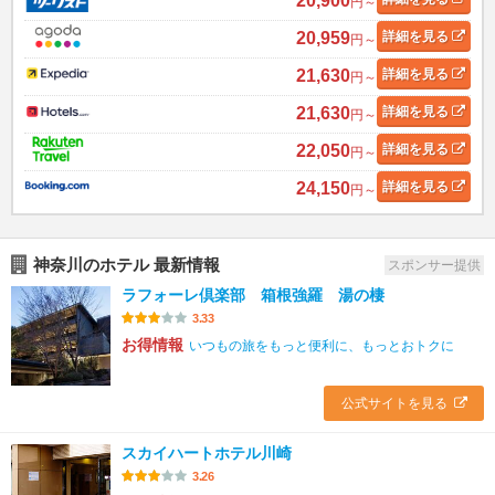
20,900
円～
20,959
詳細
を見る
円～
21,630
詳細
を見る
円～
21,630
詳細
を見る
円～
22,050
詳細
を見る
円～
24,150
詳細
を見る
円～
神奈川のホテル 最新情報
スポンサー提供
ラフォーレ倶楽部 箱根強羅 湯の棲
3.33
お得情報
いつもの旅をもっと便利に、もっとおトクに
公式サイトを見る
スカイハートホテル川崎
3.26