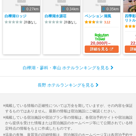
0.27km
0.34km
0.35km
白樺湖ロッジ
白樺湖水源荘
ペンション 湖風
四季彩
リトル
評価なし
評価なし
3.12
20,000
22
円～
詳細
を見る
詳
白樺湖・蓼科・車山 ホテルランキングを見る
長野 ホテルランキングを見る
掲載している情報の正確性については万全を期していますが、その内容を保証
するものではありません。最新の情報は宿泊施設にご確認ください。
掲載している宿泊施設や宿泊プラン等の情報は、各宿泊予約サイトや宿泊施設
から提供を受けた情報または宿泊施設のホームページ等にて公開されている特
定時点の情報をもとに作成したものです。
温泉の有無、泉質等の詳細情報は、宿泊施設のホームページ又は各宿泊予約サ