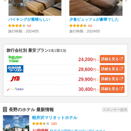
バイキングが素晴らしい
夕食ビュッフェが豪華でした
4.0
4.5
旅行時期：2024/05
旅行時期：2024/05
旅行会社別 最安プラン
2名1室/1泊
24,200
詳細
を見る
円～
28,600
詳細
を見る
円～
29,900
詳細
を見る
円～
30,400
詳細
を見る
円～
長野のホテル 最新情報
スポンサー提供
軽井沢マリオットホテル
3.83
お得情報
軽井沢の閑静な森の中に佇むホテル。