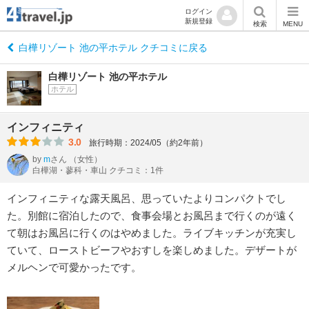
ログイン
新規登録
検索
MENU
白樺リゾート 池の平ホテル クチコミに戻る
白樺リゾート 池の平ホテル
ホテル
インフィニティ
3.0
旅行時期：2024/05（約2年前）
by
m
さん
（女性）
白樺湖・蓼科・車山 クチコミ：1件
インフィニティな露天風呂、思っていたよりコンパクトでし
た。別館に宿泊したので、食事会場とお風呂まで行くのが遠く
て朝はお風呂に行くのはやめました。ライブキッチンが充実し
ていて、ローストビーフやおすしを楽しめました。デザートが
メルヘンで可愛かったです。