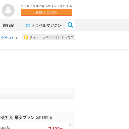
マイルに交換できるポイントがたまる
新規会員登録
×
旅行記
トラベルマガジン
フォートラベルポイントって？
 クチコミ
>
行会社別 最安プラン
2名1室/1泊
7,123