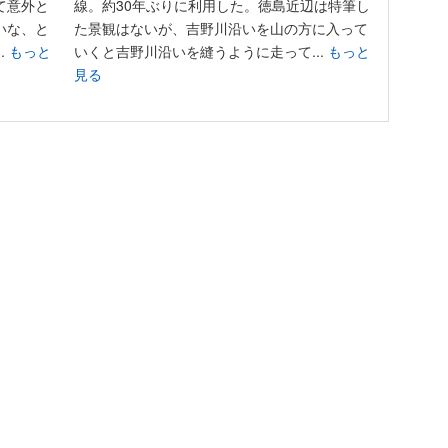
て意外と
線。約30年ぶりに利用した。徳島近辺は特筆し
いな、と
た景観はないが、吉野川沿いを山の方に入って
.
もっと
いくと吉野川沿いを縫うように走って...
もっと
見る