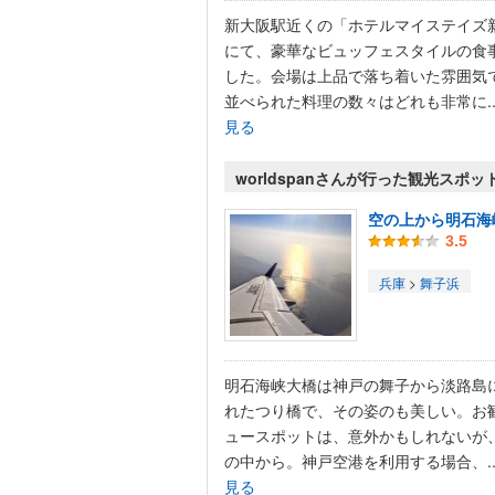
新大阪駅近くの「ホテルマイステイズ
にて、豪華なビュッフェスタイルの食
した。会場は上品で落ち着いた雰囲気
並べられた料理の数々はどれも非常に..
見る
worldspanさんが行った観光スポッ
空の上から明石海
3.5
兵庫
>
舞子浜
明石海峡大橋は神戸の舞子から淡路島
れたつり橋で、その姿のも美しい。お
ュースポットは、意外かもしれないが
の中から。神戸空港を利用する場合、..
見る