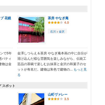
ブ 花鏡
茶房 やなぎ庵
4.0
石川
>
金沢
ュランで5年
金澤しつらえ＆茶房 やなぎ庵本画の中に自分が
態パティ
溶け込んだ様な雰囲気を楽しみながら、伝統工
建物は金
芸品の茶碗で楽しむお抹茶と金沢の和菓子のセ
ットが有名だ。建物は朱色で建物の...
もっと見
る
グ スポット
山町ヴァレー
3.5