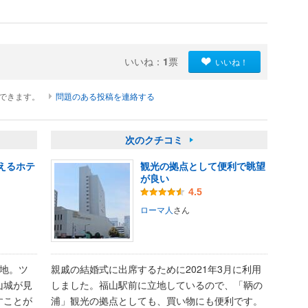
いいね：
1
票
いいね！
ができます。
問題のある投稿を連絡する
次のクチコミ
えるホテ
観光の拠点として便利で眺望
が良い
4.5
ローマ人
さん
地。ツ
親戚の結婚式に出席するために2021年3月に利用
山城が見
しました。福山駅前に立地しているので、「鞆の
すことが
浦」観光の拠点としても、買い物にも便利です。