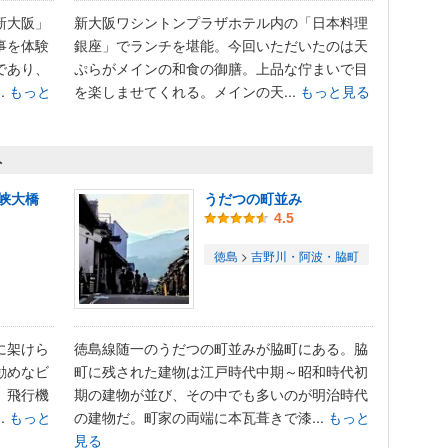
新大阪」
新大阪ワシントンプラザホテル内の「日本料理
事を体験
銀座」でランチを堪能。​今回いただいたのは天
であり、
ぷらがメインの和食の御膳。上品な佇まいで目
.
もっと
を楽しませてくれる。メインの天...
もっと見る
ト
峡大橋
うだつの町並み
4.5
徳島
>
吉野川・阿波・脇町
に架けら
徳島線随一のうだつの町並みが脇町にある。脇
勧めなビ
町に残された建物は江戸時代中期～昭和時代初
、飛行機
期の建物が並び、その中でも多いのが明治時代
.
もっと
の建物だ。町家の両端に本瓦葺きで漆...
もっと
見る