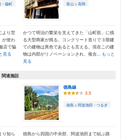
波・脇町
富山
>
高岡
により営
かつて明治の繁栄を支えてきた「山町筋」に残
」が使わ
る大型商家が残る。コンクリート造りで３階建
呉服店で脇
ての建物は異色であるとも言える。現在この建
と見る
物は内部がリノベーションされ、複合...
もっと
見る
関・関連施設
徳島線
3.5
徳島
>
阿波池田・つるぎ
まり知ら
徳島から四国の中央部、阿波池田まで結ぶ路