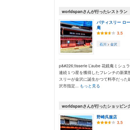
worldspanさんが行ったレストラン
パティスリー ロー
庵
3.5
石川
>
金沢
p&#226;tisserie L’aube 花鏡庵ミシ
連続１つ星を獲得したフレンチの新業
スリーが金沢に誕生かつて料亭だった
沢市指定...
もっと見る
worldspanさんが行ったショッピン
野崎呉服店
3.5