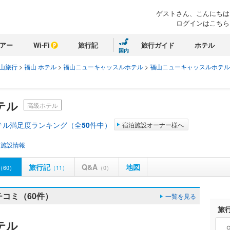
ゲストさん、こんにちは
ログインはこちら
アー
Wi-Fi
旅行記
旅行ガイド
ホテル
国内
山旅行
>
福山 ホテル
>
福山ニューキャッスルホテル
>
福山ニューキャッスルホテル
テル
高級ホテル
テル満足度ランキング（全
50
件中）
宿泊施設オーナー様へ
・施設情報
旅行記
Q&A
地図
（60）
（11）
（0）
コミ（60件）
一覧を見る
旅
テル