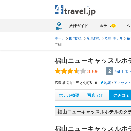
旅行ガイド
ホテル
ツ
海外
ホーム
>
国内旅行
>
広島旅行
>
広島 ホテル
>
福
詳細
福山ニューキャッスルホ
3.59
2
福山 ホ
広島県福山市三之丸町8-16
地図
/
アクセス
ホテル概要
写真
クチコミ
（94）
福山ニューキャッスルホテルのクチ
福山ニューキャッスルホ