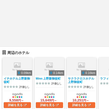
周辺のホテル
0.09km
0.14km
0.16km
イチホテル上野新御
Minn 上野新御徒町
サクラクロスホテル
ラフィ
徒町
上野御徒町
評価なし
評価なし
評価なし
9,558
15,649
10,251
円～
円～
円～
詳細
を見る
詳細
を見る
詳細
を見る