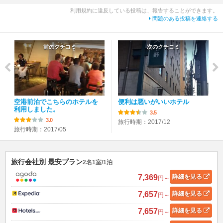
利用規約に違反している投稿は、報告することができます。
問題のある投稿を連絡する
前のクチコミ
次のクチコミ
空港前泊でこちらのホテルを
便利は悪いがいいホテル
利用しました。
3.5
3.0
旅行時期：2017/12
旅行時期：2017/05
旅行会社別 最安プラン
2名1室/1泊
7,369
詳細
を見る
円～
7,657
詳細
を見る
円～
7,657
詳細
を見る
円～