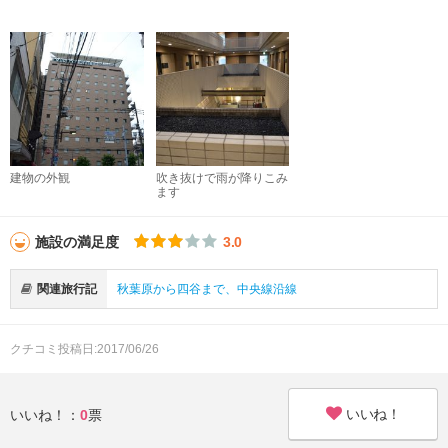
建物の外観
吹き抜けで雨が降りこみ
ます
施設の満足度
3.0
関連旅行記
秋葉原から四谷まで、中央線沿線
クチコミ投稿日:2017/06/26
いいね！
いいね！：
0
票