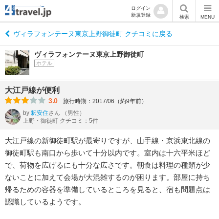
ログイン
新規登録
検索
MENU
ヴィラフォンテーヌ東京上野御徒町 クチコミに戻る
ヴィラフォンテーヌ東京上野御徒町
ホテル
大江戸線が便利
3.0
旅行時期：2017/06（約9年前）
by
釈安住
さん
（男性）
上野・御徒町 クチコミ：5件
大江戸線の新御徒町駅が最寄りですが、山手線・京浜東北線の
御徒町駅も南口から歩いて十分以内です。室内は十六平米ほど
で、荷物を広げるにも十分な広さです。朝食は料理の種類が少
ないことに加えて会場が大混雑するのが困ります。部屋に持ち
帰るための容器を準備しているところを見ると、宿も問題点は
認識しているようです。