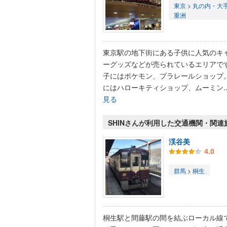
東京
>
丸の内・大
重洲
東京駅の地下街にある子供に人気のキ
ーグッズなどが売られているエリアで
子にはポケモン、プラレールショップ
にはハローキティショップ、ムーミン..
見る
SHINさんが利用した交通機関・関連
渓谷美
4.0
群馬
>
桐生
桐生駅と間藤駅の間を結ぶローカル線