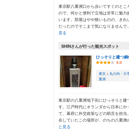
東京駅八重洲口から歩いてすぐのとこ
ので、何かと便利で立地は非常に魅力
います。部屋はやや狭いものの、きれ
だったのでそこまで気になりませんで..
見る
SHINさんが行った観光スポット
ひっそりと建つ銅
4.0
東京
>
丸の内・大
重洲
東京駅の八重洲地下街にひっそりと建
す。江戸時代にオランダから日本にや
て、幕府に外交政策などの助言を担当
在していたこの場所が、のちの八重洲の.
と見る