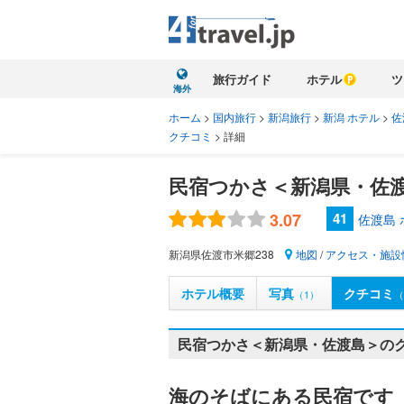
旅行ガイド
ホテル
ツ
海外
ホーム
>
国内旅行
>
新潟旅行
>
新潟 ホテル
>
佐
クチコミ
>
詳細
民宿つかさ＜新潟県・佐
3.07
41
佐渡島
新潟県佐渡市米郷238
地図
/
アクセス・施設
ホテル概要
写真
クチコミ
（1）
（
民宿つかさ＜新潟県・佐渡島＞の
海のそばにある民宿です