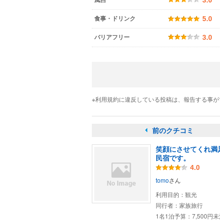
3.0
食事・ドリンク
5.0
バリアフリー
3.0
※利用規約に違反している投稿は、報告する事
前のクチコミ
笑顔にさせてくれ満
民宿です。
4.0
tomo
さん
利用目的：
観光
同行者：
家族旅行
1名1泊予算：
7,500円