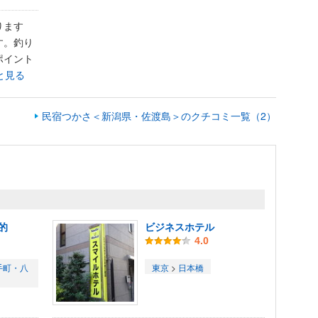
ります
す。釣り
ポイント
と見る
民宿つかさ＜新潟県・佐渡島＞のクチコミ一覧（2）
的
ビジネスホテル
4.0
手町・八
東京
>
日本橋