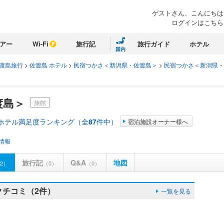
ゲストさん、こんにちは
ログインはこちら
アー
Wi-Fi
旅行記
旅行ガイド
ホテル
国内
渡島旅行
>
佐渡島 ホテル
>
民宿つかさ＜新潟県・佐渡島＞
>
民宿つかさ＜新潟県・
渡島＞
旅館
 ホテル満足度ランキング（全
87
件中）
宿泊施設オーナー様へ
情報
旅行記
Q&A
地図
2）
（0）
（0）
クチコミ（2件）
一覧を見る