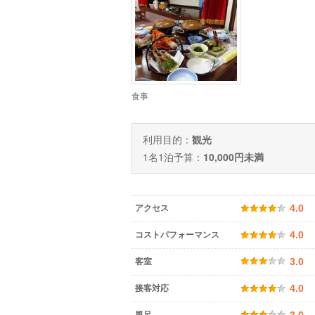
食事
利用目的：
観光
1名1泊予算：
10,000円未満
アクセス
4.0
コストパフォーマンス
4.0
客室
3.0
接客対応
4.0
風呂