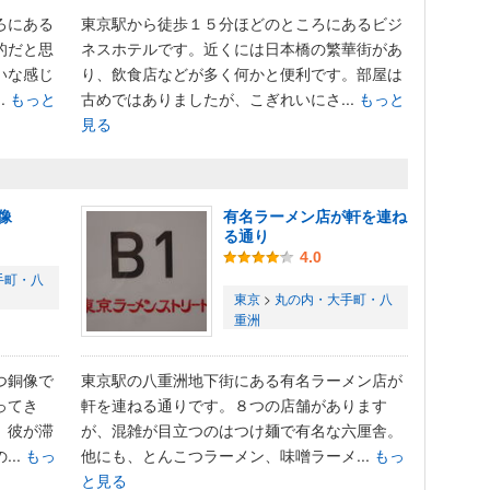
ろにある
東京駅から徒歩１５分ほどのところにあるビジ
的だと思
ネスホテルです。近くには日本橋の繁華街があ
いな感じ
り、飲食店などが多く何かと便利です。部屋は
.
もっと
古めではありましたが、こぎれいにさ...
もっと
見る
像
有名ラーメン店が軒を連ね
る通り
4.0
手町・八
東京
>
丸の内・大手町・八
重洲
つ銅像で
東京駅の八重洲地下街にある有名ラーメン店が
ってき
軒を連ねる通りです。８つの店舗があります
。彼が滞
が、混雑が目立つのはつけ麺で有名な六厘舎。
..
もっ
他にも、とんこつラーメン、味噌ラーメ...
もっ
と見る