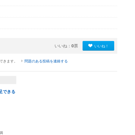
いいね：
0
票
いいね！
ができます。
問題のある投稿を連絡する
足できる
未満