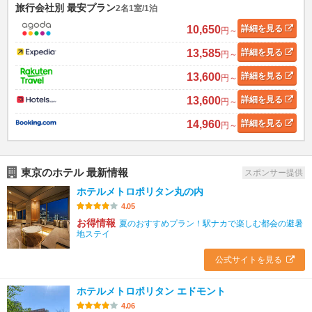
旅行会社別 最安プラン
2名1室/1泊
10,650
詳細
を見る
円～
13,585
詳細
を見る
円～
13,600
詳細
を見る
円～
13,600
詳細
を見る
円～
14,960
詳細
を見る
円～
東京のホテル 最新情報
スポンサー提供
ホテルメトロポリタン丸の内
4.05
お得情報
夏のおすすめプラン！駅ナカで楽しむ都会の避暑
地ステイ
公式サイトを見る
ホテルメトロポリタン エドモント
4.06