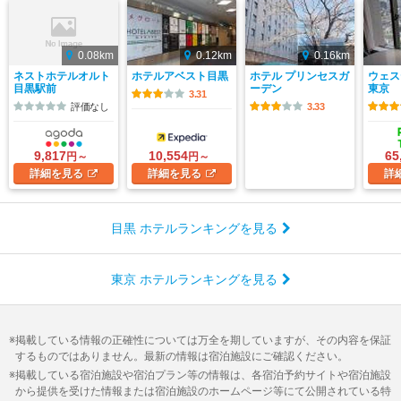
0.08km
0.12km
0.16km
ネストホテルオルト
ホテルアベスト目黒
ホテル プリンセスガ
ウェス
目黒駅前
ーデン
東京
3.31
評価なし
3.33
9,817
10,554
65
円～
円～
詳細
を見る
詳細
を見る
詳
目黒 ホテルランキングを見る
東京 ホテルランキングを見る
掲載している情報の正確性については万全を期していますが、その内容を保証
するものではありません。最新の情報は宿泊施設にご確認ください。
掲載している宿泊施設や宿泊プラン等の情報は、各宿泊予約サイトや宿泊施設
から提供を受けた情報または宿泊施設のホームページ等にて公開されている特