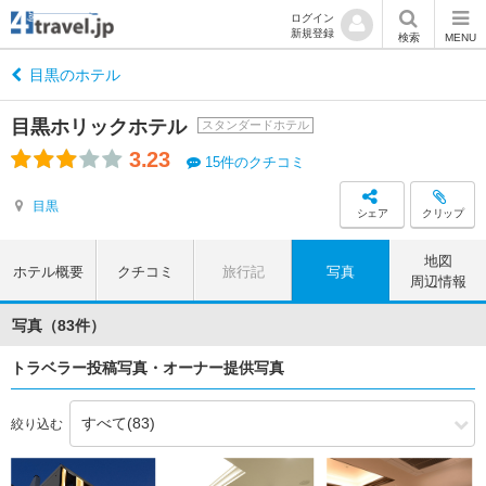
ログイン
新規登録
検索
MENU
目黒のホテル
目黒ホリックホテル
スタンダードホテル
3.23
15件のクチコミ
目黒
シェア
クリップ
地図
ホテル概要
クチコミ
旅行記
写真
周辺情報
写真（83件）
トラベラー投稿写真・オーナー提供写真
絞り込む