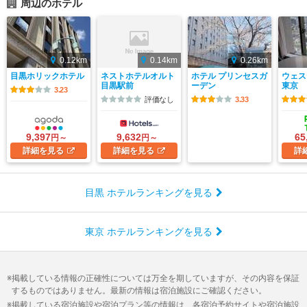
周辺のホテル
0.12km
0.14km
0.26km
目黒ホリックホテル
ネストホテルオルト
ホテル プリンセスガ
ウェス
目黒駅前
ーデン
東京
3.23
評価なし
3.33
9,397
9,632
65
円～
円～
詳細
を見る
詳細
を見る
詳
目黒 ホテルランキングを見る
東京 ホテルランキングを見る
掲載している情報の正確性については万全を期していますが、その内容を保証
するものではありません。最新の情報は宿泊施設にご確認ください。
掲載している宿泊施設や宿泊プラン等の情報は、各宿泊予約サイトや宿泊施設