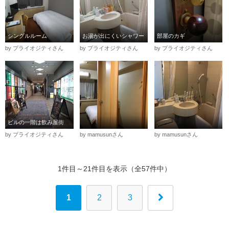
シングルルーム
お湯が出にくいシャワー
部屋のカギ
by プライオジティさん
by プライオジティさん
by プライオジティさん
ビルの一階は飲み屋街
by プライオジティさん
by mamusunさん
by mamusunさん
1件目～21件目を表示（全57件中）
1
2
3