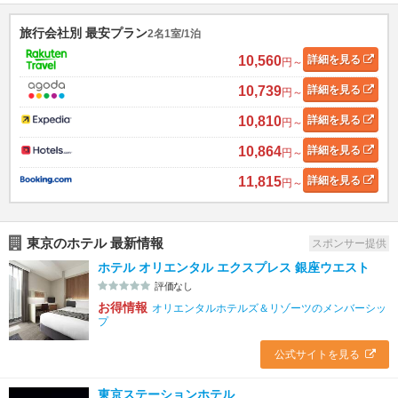
旅行会社別 最安プラン
2名1室/1泊
10,560
詳細
を見る
円～
10,739
詳細
を見る
円～
10,810
詳細
を見る
円～
10,864
詳細
を見る
円～
11,815
詳細
を見る
円～
東京のホテル 最新情報
スポンサー提供
ホテル オリエンタル エクスプレス 銀座ウエスト
評価なし
お得情報
オリエンタルホテルズ＆リゾーツのメンバーシッ
プ
公式サイトを見る
東京ステーションホテル