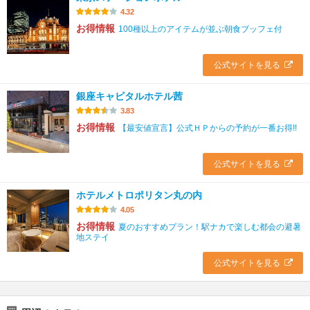
4.32
お得情報
100種以上のアイテムが並ぶ朝食ブッフェ付
公式サイトを見る
銀座キャピタルホテル茜
3.83
お得情報
【最安値宣言】公式ＨＰからの予約が一番お得!!
公式サイトを見る
ホテルメトロポリタン丸の内
4.05
お得情報
夏のおすすめプラン！駅ナカで楽しむ都会の避暑
地ステイ
公式サイトを見る