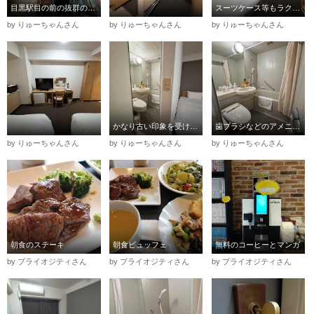
目黒駅目の前の抜群の立地！
スーツケース等もラクラク広げられる広さです。
by りゅーちゃんさん
by りゅーちゃんさん
by りゅーちゃんさん
かなり古い印象を受けるバスルーム。
歯ブラシなどのアメニティはフロント横でいただけます♪
by りゅーちゃんさん
by りゅーちゃんさん
by りゅーちゃんさん
朝食のステーキ
朝食ビュッフェ
無料のコーヒーとマンガ
by プライオジティさん
by プライオジティさん
by プライオジティさん