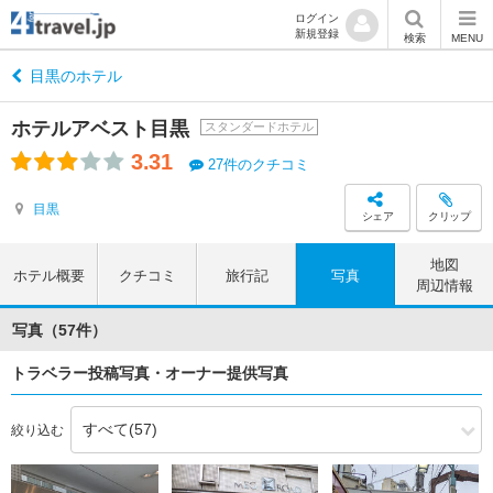
ログイン
新規登録
検索
MENU
目黒のホテル
ホテルアベスト目黒
スタンダードホテル
3.31
27件のクチコミ
目黒
シェア
クリップ
地図
ホテル概要
クチコミ
旅行記
写真
周辺情報
写真（57件）
トラベラー投稿写真・オーナー提供写真
絞り込む