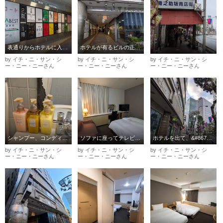
表通りからホテルに入る景色です
ホテルが有るビルの正面です
by イチ・ニ・サン・シ
by イチ・ニ・サン・シ
by イチ・ニ・サン・シ
ー・ニー・ニーさん
ー・ニー・ニーさん
ー・ニー・ニーさん
シャンプー、コンディショナーはLUXです。後ろの鏡は時代もの
ソファに座ってテレビを見ます
ホテルを出て、&#8678;正面に目黒駅です。
by イチ・ニ・サン・シ
by イチ・ニ・サン・シ
by イチ・ニ・サン・シ
ー・ニー・ニーさん
ー・ニー・ニーさん
ー・ニー・ニーさん