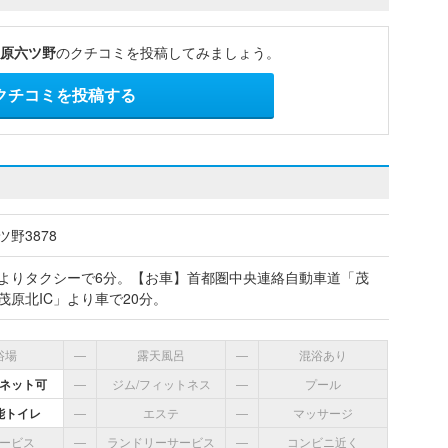
d 茂原六ツ野
のクチコミを投稿してみましょう。
クチコミを投稿する
野3878
よりタクシーで6分。【お車】首都圏中央連絡自動車道「茂
茂原北IC」より車で20分。
浴場
―
露天風呂
―
混浴あり
ネット可
―
ジム/フィットネス
―
プール
能トイレ
―
エステ
―
マッサージ
ービス
―
ランドリーサービス
―
コンビニ近く