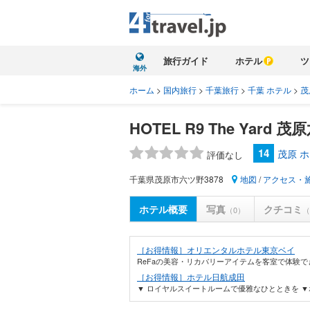
旅行ガイド
ホテル
ツ
海外
ホーム
>
国内旅行
>
千葉旅行
>
千葉 ホテル
>
茂
HOTEL R9 The Yard 
14
茂原 
評価なし
千葉県茂原市六ツ野3878
地図
/
アクセス・
ホテル概要
写真
クチコミ
（0）
（
［お得情報］オリエンタルホテル東京ベイ
ReFaの美容・リカバリーアイテムを客室で体験で
［お得情報］ホテル日航成田
▼ ロイヤルスイートルームで優雅なひとときを ▼