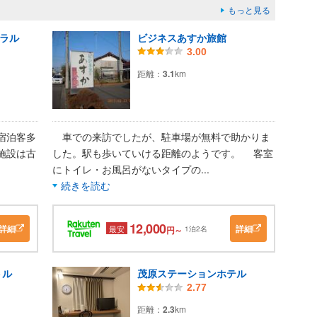
もっと見る
ラル
ビジネスあすか旅館
3.00
距離：
3.1
km
宿泊客多
車での来訪でしたが、駐車場が無料で助かりま
施設は古
した。駅も歩いていける距離のようです。 客室
にトイレ・お風呂がないタイプの
...
続きを読む
12,000
詳細
詳細
最安
円～
1泊2名
トル
茂原ステーションホテル
2.77
距離：
2.3
km