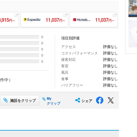
8,915
11,037
11,037
円～
円～
円～
0
項目別評価
0
アクセス
評価なし
0
コストパフォーマンス
評価なし
0
接客対応
評価なし
0
客室
評価なし
風呂
評価なし
食事
評価なし
件中）
バリアフリー
評価なし
My
施設をクリップ
シェア
クリップ