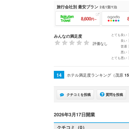
旅行会社別 最安プラン
2名1室/1泊
8,600
円～
とても良い
みんなの満足度
良い
評価なし
普通
悪い
とても悪い
14
ホテル満足度ランキング（茂原
15
クチコミを投稿
質問を投稿
2026年3月17日開業
クチコミ（0）