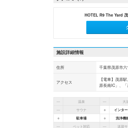
HOTEL R9 The Yar
施設詳細情報
住所
千葉県茂原市六ツ
【電車】茂原駅
アクセス
原長南IC」、「
―
温泉
―
大
―
サウナ
○
インター
○
駐車場
○
洗浄機
―
ペット対応
―
送迎サ