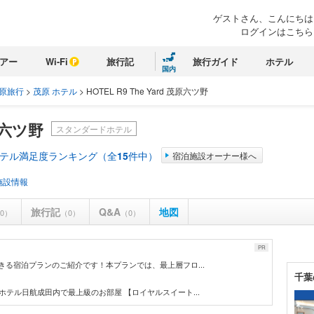
ゲストさん、こんにちは
ログインはこちら
アー
Wi-Fi
旅行記
旅行ガイド
ホテル
国内
原旅行
>
茂原 ホテル
>
HOTEL R9 The Yard 茂原六ツ野
茂原六ツ野
スタンダードホテル
ホテル満足度ランキング（全
15
件中）
宿泊施設オーナー様へ
施設情報
旅行記
Q&A
地図
0）
（0）
（0）
PR
きる宿泊プランのご紹介です！本プランでは、最上層フロ...
千葉
ホテル日航成田内で最上級のお部屋 【ロイヤルスイート...