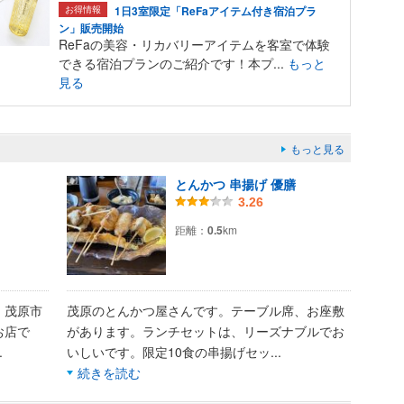
お得情報
1日3室限定「ReFaアイテム付き宿泊プラ
ン」販売開始
ReFaの美容・リカバリーアイテムを客室で体験
できる宿泊プランのご紹介です！本プ...
もっと
見る
もっと見る
とんかつ 串揚げ 優膳
3.26
距離：
0.5
km
。茂原市
茂原のとんかつ屋さんです。テーブル席、お座敷
お店で
があります。ランチセットは、リーズナブルでお
..
いしいです。限定10食の串揚げセッ
...
続きを読む