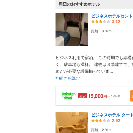
周辺のおすすめホテル
ビジネスホテルセント
3.12
距離：
3.3
km
ビジネス利用で宿泊。 この時期でも結構
く、駐車場も満杯。 建物は３階建てで、
めだが必要な設備揃っていま
...
続きを読む
15,000
最安
円～
1泊2名
ビジネスホテル ター
2.92
距離：
2.9
km