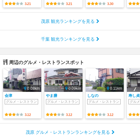
3.21
3.21
3.30
茂原 観光ランキングを見る
千葉 観光ランキングを見る
周辺のグルメ・レストランスポット
0.08km
0.09km
0.11km
会津
やま膳
しなの
寿し貞
グルメ・レストラン
グルメ・レストラン
グルメ・レストラン
グルメ
3.12
3.12
3.12
茂原 グルメ・レストランランキングを見る