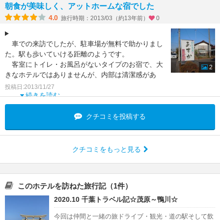
朝食が美味しく、アットホームな宿でした
4.0
旅行時期：2013/03（約13年前）
0
車での来訪でしたが、駐車場が無料で助かりまし
た。駅も歩いていける距離のようです。
客室にトイレ・お風呂がないタイプのお宿で、大
2
きなホテルではありませんが、内部は清潔感があ
り、お布団も良質でしたの
投稿日:2013/11/27
続きを読む
クチコミを投稿する
クチコミをもっと見る
このホテルを訪ねた旅行記（1件）
2020.10 千葉トラベル記☆茂原～鴨川☆
今回は仲間と一緒の旅ドライブ・観光・道の駅そして飲