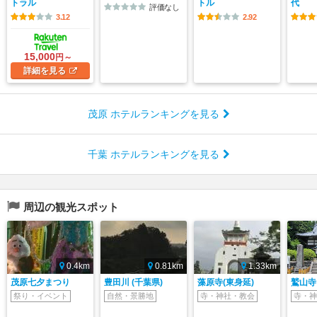
トラル
トル
代
評価なし
3.12
2.92
15,000
円～
詳細
を見る
茂原 ホテルランキングを見る
千葉 ホテルランキングを見る
周辺の観光スポット
0.4km
0.81km
1.33km
茂原七夕まつり
豊田川 (千葉県)
藻原寺(東身延)
鷲山寺
祭り・イベント
自然・景勝地
寺・神社・教会
寺・神