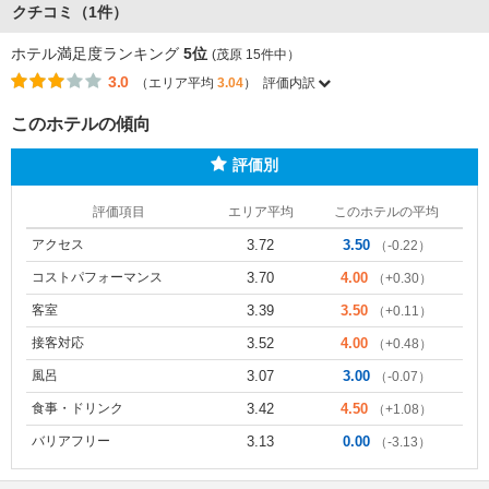
クチコミ（1件）
ホテル満足度ランキング
5位
(茂原 15件中）
3.0
（エリア平均
3.04
）
評価内訳
このホテルの傾向
評価別
評価項目
エリア平均
このホテルの平均
アクセス
3.72
3.50
（-0.22）
コストパフォーマンス
3.70
4.00
（+0.30）
客室
3.39
3.50
（+0.11）
接客対応
3.52
4.00
（+0.48）
風呂
3.07
3.00
（-0.07）
食事・ドリンク
3.42
4.50
（+1.08）
バリアフリー
3.13
0.00
（-3.13）