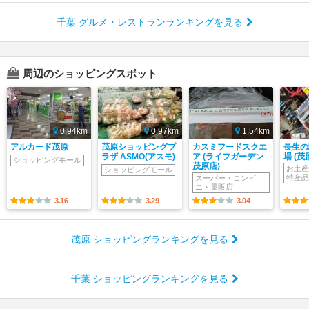
千葉 グルメ・レストランランキングを見る
周辺のショッピングスポット
0.94km
0.97km
1.54km
アルカード茂原
茂原ショッピングプ
カスミフードスクエ
長生の
ラザ ASMO(アスモ)
ア (ライフガーデン
場 (茂
ショッピングモール
茂原店)
お土産
ショッピングモール
特産品
スーパー・コンビ
ニ・量販店
3.16
3.29
3.04
茂原 ショッピングランキングを見る
千葉 ショッピングランキングを見る