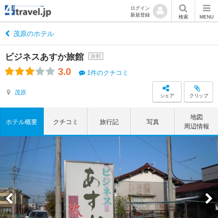
ログイン
新規登録
検索
MENU
茂原のホテル
ビジネスあすか旅館
旅館
3.0
1件のクチコミ
茂原
シェア
クリップ
地図
ホテル概要
クチコミ
旅行記
写真
周辺情報