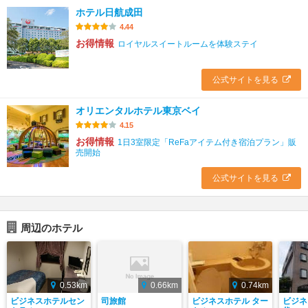
ホテル日航成田
4.44
お得情報
ロイヤルスイートルームを体験ステイ
公式サイトを見る
オリエンタルホテル東京ベイ
4.15
お得情報
1日3室限定「ReFaアイテム付き宿泊プラン」販
売開始
公式サイトを見る
周辺のホテル
0.53km
0.66km
0.74km
ビジネスホテルセン
司旅館
ビジネスホテル ター
ビジネ