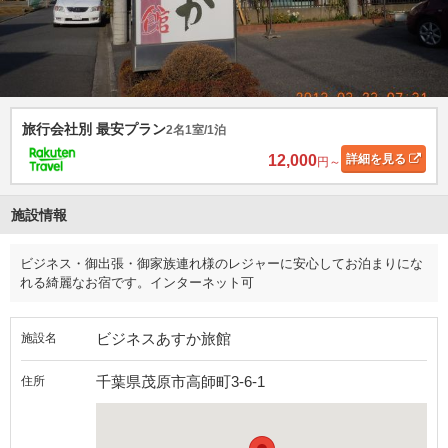
旅行会社別 最安プラン
2名1室/1泊
12,000
詳細
を見る
円～
施設情報
ビジネス・御出張・御家族連れ様のレジャーに安心してお泊まりにな
れる綺麗なお宿です。インターネット可
ビジネスあすか旅館
施設名
千葉県茂原市高師町3-6-1
住所