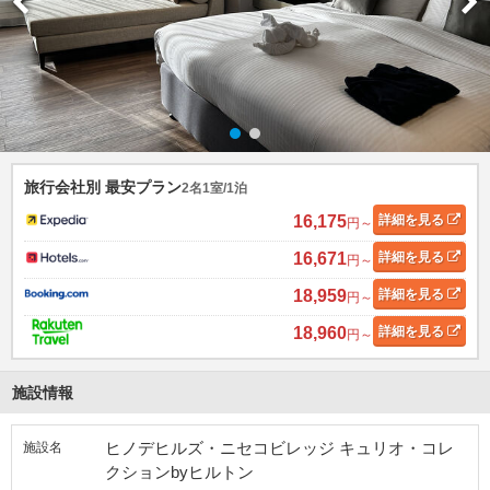
旅行会社別 最安プラン
2名1室/1泊
16,175
詳細
を見る
円～
16,671
詳細
を見る
円～
18,959
詳細
を見る
円～
18,960
詳細
を見る
円～
施設情報
ヒノデヒルズ・ニセコビレッジ キュリオ・コレ
施設名
クションbyヒルトン