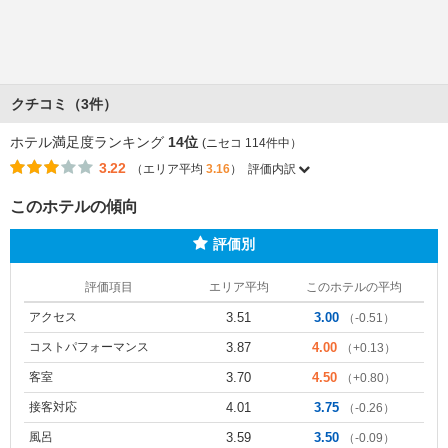
クチコミ（3件）
ホテル満足度ランキング
14位
(ニセコ 114件中）
3.22
（エリア平均
3.16
）
評価内訳
このホテルの傾向
評価別
評価項目
エリア平均
このホテルの平均
アクセス
3.51
3.00
（-0.51）
コストパフォーマンス
3.87
4.00
（+0.13）
客室
3.70
4.50
（+0.80）
接客対応
4.01
3.75
（-0.26）
風呂
3.59
3.50
（-0.09）