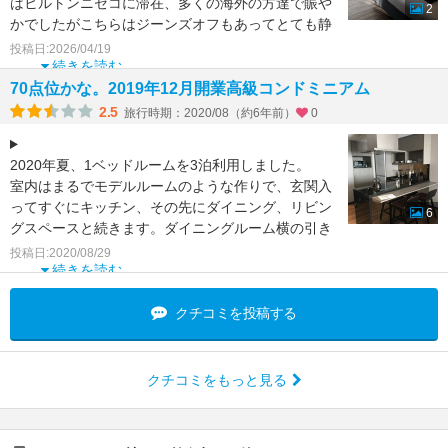
はヒルトンニセコに滞在、多くの海外の方達で賑や
2
かでしたがこちらはジーンズオフもあってとても静
か。スタッフはほ
投稿日:2026/04/19
続きを読む
70点位かな。2019年12月開業高級コンドミニアム
2.5
旅行時期：2020/08（約6年前）
0
2020年夏、1ベッドルームを3泊利用しました。
室内はまるでモデルルームのような作りで、玄関入
ってすぐにキッチン、その先にダイニング、リビン
6
グスペースと続きます。ダイニングルーム横の引き
戸を開ける
投稿日:2020/08/29
続きを読む
クチコミを投稿する
クチコミをもっと見る