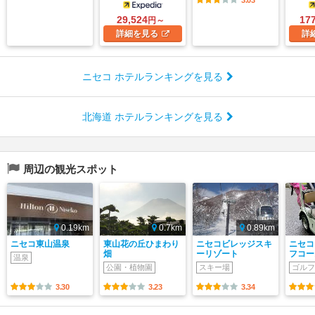
3.03
29,524
17
円～
詳細
を見る
詳
ニセコ ホテルランキングを見る
北海道 ホテルランキングを見る
周辺の観光スポット
0.19km
0.7km
0.89km
ニセコ東山温泉
東山花の丘ひまわり
ニセコビレッジスキ
ニセコ
畑
ーリゾート
フコー
温泉
公園・植物園
スキー場
ゴルフ
3.30
3.23
3.34