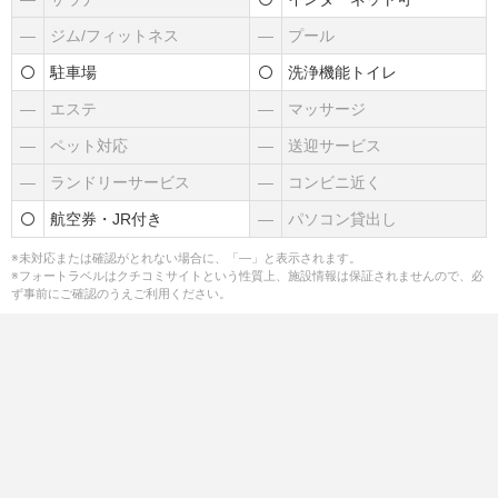
―
ジム/フィットネス
―
プール
駐車場
洗浄機能トイレ
―
エステ
―
マッサージ
―
ペット対応
―
送迎サービス
―
ランドリーサービス
―
コンビニ近く
航空券・JR付き
―
パソコン貸出し
※未対応または確認がとれない場合に、「―」と表示されます。
※フォートラベルはクチコミサイトという性質上、施設情報は保証されませんので、必
ず事前にご確認のうえご利用ください。