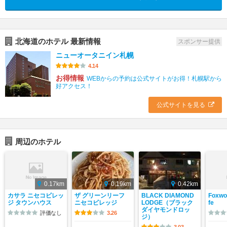
北海道のホテル 最新情報
スポンサー提供
ニューオータニイン札幌
4.14
お得情報
WEBからの予約は公式サイトがお得！札幌駅から
好アクセス！
公式サイトを見る
周辺のホテル
0.17km
0.19km
0.42km
カサラ ニセコビレッ
ザ グリーンリーフ
BLACK DIAMOND
Foxwo
ジ タウンハウス
ニセコビレッジ
LODGE（ブラック
fe
ダイヤモンドロッ
評価なし
3.26
ジ）