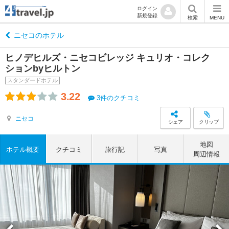
ログイン
新規登録
検索
MENU
ニセコのホテル
ヒノデヒルズ・ニセコビレッジ キュリオ・コレク
ションbyヒルトン
スタンダードホテル
3.22
3件のクチコミ
ニセコ
シェア
クリップ
地図
ホテル概要
クチコミ
旅行記
写真
周辺情報