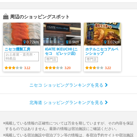
周辺のショッピングスポット
0.72km
0.9km
3.02km
ニセコ燻製工房
iGATE IKEUCHI (ニ
ホテルニセコアルペ
セコ ビレッジ店)
ンショップ
お土産屋・直売所・
特産品
専門店
専門店
3.12
3.20
3.22
ニセコ ショッピングランキングを見る
北海道 ショッピングランキングを見る
掲載している情報の正確性については万全を期していますが、その内容を保証
するものではありません。最新の情報は宿泊施設にご確認ください。
掲載している宿泊施設や宿泊プラン等の情報は、各宿泊予約サイトや宿泊施設