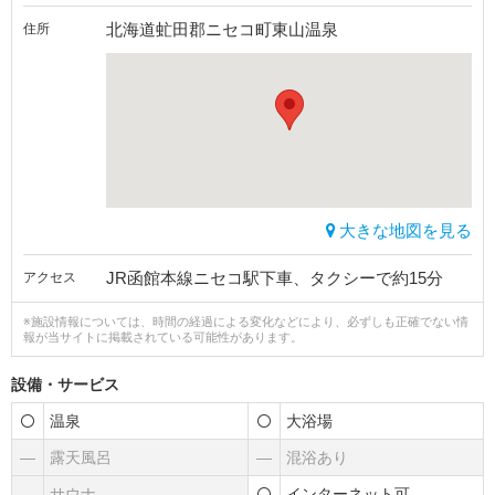
北海道虻田郡ニセコ町東山温泉
住所
大きな地図を見る
JR函館本線ニセコ駅下車、タクシーで約15分
アクセス
※施設情報については、時間の経過による変化などにより、必ずしも正確でない情
報が当サイトに掲載されている可能性があります。
設備・サービス
温泉
大浴場
―
露天風呂
―
混浴あり
―
サウナ
インターネット可