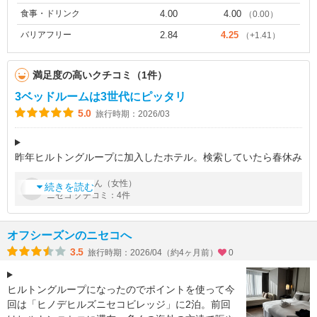
食事・ドリンク
4.00
4.00
（0.00）
バリアフリー
2.84
4.25
（+1.41）
満足度の高いクチコミ（1件）
3ベッドルームは3世代にピッタリ
5.0
旅行時期：2026/03
昨年ヒルトングループに加入したホテル。検索していたら春休み
中にスキーも出来そうで結構お値打ちだったので予約しました。
by
さん（女性）
一葉茶
外観はアッサリ、でも部屋は広く設備も整っていて豪華。
続きを読む
ニセコ クチコミ：4件
この時期のニセコのレスト
オフシーズンのニセコへ
3.5
旅行時期：2026/04（約4ヶ月前）
0
ヒルトングループになったのでポイントを使って今
回は「ヒノデヒルズニセコビレッジ」に2泊。前回