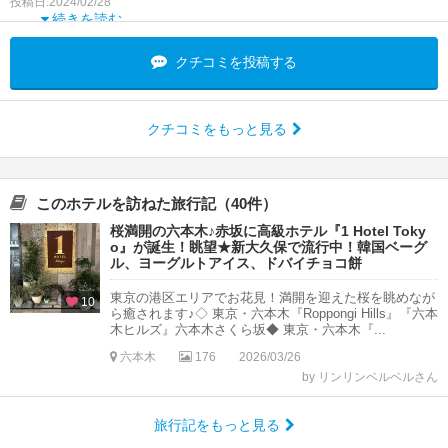
投稿日:2024/02/28
続きを読む
クチコミを投稿する
クチコミをもっと見る
このホテルを訪ねた旅行記（40件）
桜満開の六本木♪赤坂に高級ホテル『1 Hotel Toky
o』が誕生！眺望★新大久保で流行中！韓国ベーグ
ル、ヨーグルトアイス、ドバイチョコ餅
東京の港区エリアでお花見！満開を迎えた桜を眺めなが
10
ら癒されます♪◇ 東京・六本木『Roppongi Hills』『六本
木ヒルズ』六本木さくら坂◆ 東京・六本木『...
六本木
176
2026/03/26
by リンリンベルベルさん
旅行記をもっと見る