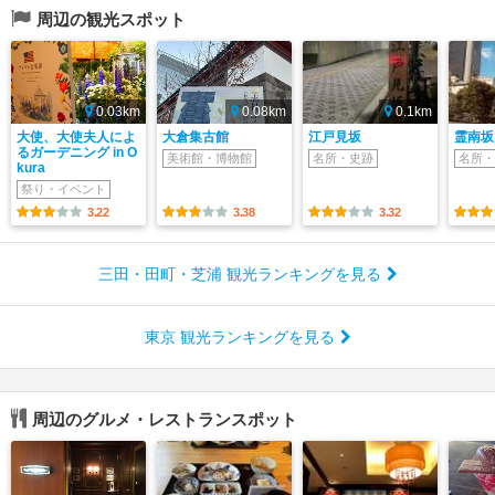
周辺の観光スポット
0.03km
0.08km
0.1km
大使、大使夫人によ
大倉集古館
江戸見坂
霊南坂
るガーデニング in O
美術館・博物館
名所・史跡
名所・
kura
祭り・イベント
3.22
3.38
3.32
三田・田町・芝浦 観光ランキングを見る
東京 観光ランキングを見る
周辺のグルメ・レストランスポット