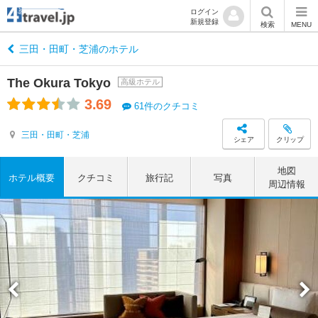
ログイン
新規登録
検索
MENU
三田・田町・芝浦のホテル
The Okura Tokyo
高級ホテル
3.69
61件のクチコミ
三田・田町・芝浦
シェア
クリップ
地図
ホテル概要
クチコミ
旅行記
写真
周辺情報