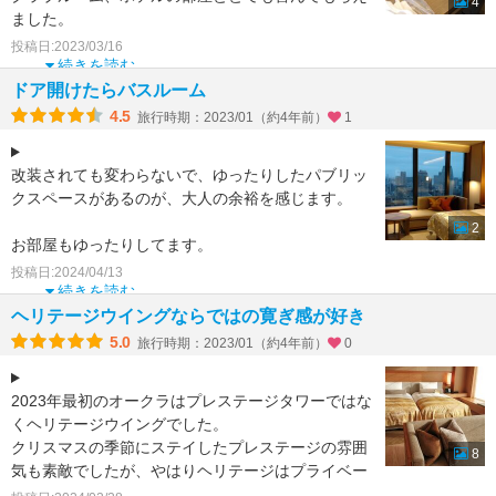
4
ました。
クラブラウンジは、午後は、ティータイム、イブニ
投稿日:2023/03/16
ングカクテルと
続きを読む
ドア開けたらバスルーム
4.5
旅行時期：2023/01（約4年前）
1
改装されても変わらないで、ゆったりしたパブリッ
クスペースがあるのが、大人の余裕を感じます。
2
お部屋もゆったりしてます。
投稿日:2024/04/13
ビューバスっていう部屋のタイプは、お風呂から外
続きを読む
が見えるってことなのか
ヘリテージウイングならではの寛ぎ感が好き
5.0
旅行時期：2023/01（約4年前）
0
2023年最初のオークラはプレステージタワーではな
くヘリテージウイングでした。
クリスマスの季節にステイしたプレステージの雰囲
8
気も素敵でしたが、やはりヘリテージはプライベー
ト感があるし喧騒から離れて