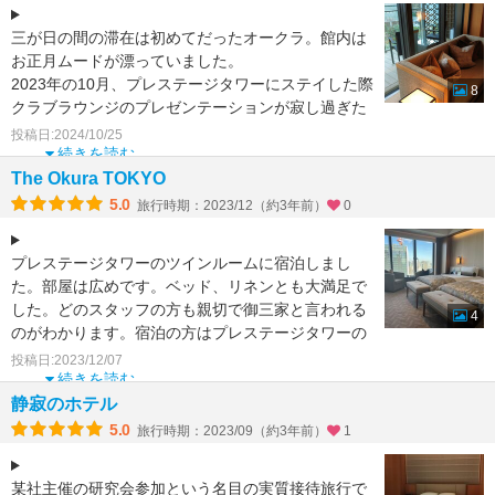
三が日の間の滞在は初めてだったオークラ。館内は
お正月ムードが漂っていました。
2023年の10月、プレステージタワーにステイした際
8
クラブラウンジのプレゼンテーションが寂し過ぎた
ので、次回はしばらく間
投稿日:2024/10/25
続きを読む
The Okura TOKYO
5.0
旅行時期：2023/12（約3年前）
0
プレステージタワーのツインルームに宿泊しまし
た。部屋は広めです。ベッド、リネンとも大満足で
した。どのスタッフの方も親切で御三家と言われる
4
のがわかります。宿泊の方はプレステージタワーの
車寄せを過ぎた先に
投稿日:2023/12/07
続きを読む
静寂のホテル
5.0
旅行時期：2023/09（約3年前）
1
某社主催の研究会参加という名目の実質接待旅行で