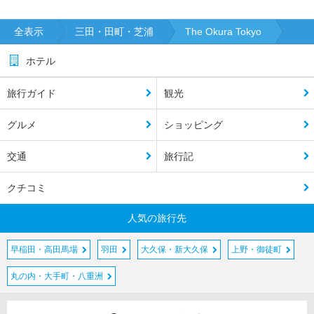
全表示
三田・田町・芝浦
The Okura Tokyo
ホテル
旅行ガイド
観光
グルメ
ショッピング
交通
旅行記
クチコミ
人気の旅行先
早稲田・高田馬場
羽田
大久保・新大久保
上野・御徒町
丸の内・大手町・八重洲