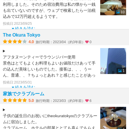
利用しました。そのため宿泊費用は私の懐から一銭
も出ていないのですが、ウェブで検索したら一泊税
10
込みで12万円超えるようです。
投稿日:2023/09/25
今回、ヘリテージウイング
続きを読む
The Okura Tokyo
4.0
旅行時期：2023/04（約3年前）
0
アフタヌーンティーでラウンジバー使用
景色はとてもよくお料理もよいお値段だけあって手
の込んだ美味しいものでした。接客は、、、うー
1
ん、普通、、？ちょっとあれ？と感じたことがあっ
たような。
投稿日:2023/05/31
独特な格式
続きを読む
家族でクラブルーム
5.0
旅行時期：2023/03（約3年前）
6
子供の誕生日のお祝いにtheokuratokyoのクラブルー
ムに宿泊しました。
クラブルーム、ホテルの部屋ととても喜んでもらえ