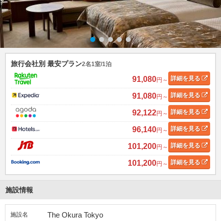
旅行会社別 最安プラン
2名1室/1泊
91,080
詳細
を見る
円～
91,080
詳細
を見る
円～
92,122
詳細
を見る
円～
96,140
詳細
を見る
円～
101,200
詳細
を見る
円～
101,200
詳細
を見る
円～
施設情報
The Okura Tokyo
施設名