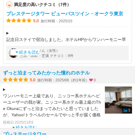
満足度の高いクチコミ（7件）
プレステージタワー ビューバスツイン・オークラ東京
5.0
旅行時期：2025/10
記念日ステイで宿泊しました。ホテルHPからワンハーモニー早
割価格で一番安い部屋、といってもツインルーム１泊朝食付で1
by
さん（女性）
bonitan
2万円余り(^^;
続きを読む
三田・田町・芝浦 クチコミ：9件
特に記念日とは伝えてなかったのに、ホテルからのギフトがあり
ずっと泊まってみたかった憧れのホテル
5.0
旅行時期：2025/08（約1年前）
0
ワンハーモニー上級であり、ニッコー系ホテルヘビ
ーユーザーの我が家。ニッコー系ホテル最上級のTh
e Okuraにずっと泊まってみたいと思っていました
5
が、Yahoo!トラベルのセールでやっと手が届く価格
に
投稿日:2025/11/03
続きを読む
プレステージタワー