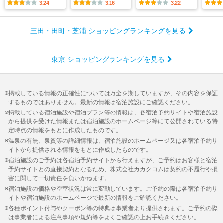
3.24
3.16
3.22
三田・田町・芝浦 ショッピングランキングを見る
東京 ショッピングランキングを見る
掲載している情報の正確性については万全を期していますが、その内容を保証
するものではありません。最新の情報は宿泊施設にご確認ください。
掲載している宿泊施設や宿泊プラン等の情報は、各宿泊予約サイトや宿泊施設
から提供を受けた情報または宿泊施設のホームページ等にて公開されている特
定時点の情報をもとに作成したものです。
温泉の有無、泉質等の詳細情報は、宿泊施設のホームページ又は各宿泊予約サ
イトから提供される情報をもとに作成したものです。
宿泊施設のご予約は各宿泊予約サイトから行えますが、ご予約はお客様と宿泊
予約サイトとの直接契約となるため、株式会社カカクコムは契約の不履行や損
害に関して一切責任を負いかねます。
宿泊施設の価格や空室状況は常に変動しています。ご予約の際は各宿泊予約サ
イトや宿泊施設のホームページで最新の情報をご確認ください。
各種ポイント付与やクーポン等の特典は事業者より提供されます。ご予約の際
は事業者による注意事項や規約等をよくご確認の上お手続きください。