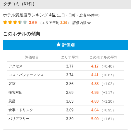
クチコミ（61件）
ホテル満足度ランキング
4位
(三田・田町・芝浦 46件中）
3.69
（エリア平均
3.39
）
評価内訳
このホテルの傾向
評価別
評価項目
エリア平均
このホテルの平均
アクセス
3.77
4.17
（+0.40）
コストパフォーマンス
3.74
4.41
（+0.67）
客室
3.86
4.88
（+1.02）
接客対応
3.69
4.86
（+1.17）
風呂
3.63
4.83
（+1.20）
食事・ドリンク
3.69
4.64
（+0.95）
バリアフリー
3.39
5.00
（+1.61）