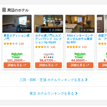
周辺のホテル
0.22km
0.26km
0.37km
東京エディション虎
ホテル虎ノ門ヒルズ
ANAインターコンチ
赤坂ア
ノ門
アンバウンド コレク
ネンタルホテル東京
ル ア
ション by Hyatt
by IHG
3.39
3.30
4.33
101,200
56,672
44,000
8
円～
円～
円～
詳細
を見る
詳細
を見る
詳細
を見る
詳
三田・田町・芝浦 ホテルランキングを見る
東京 ホテルランキングを見る