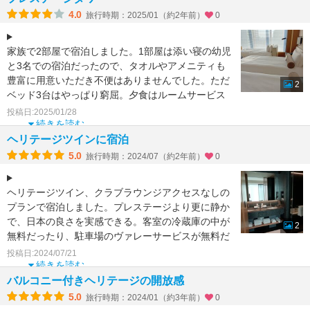
4.0
旅行時期：2025/01（約2年前）
0
家族で2部屋で宿泊しました。1部屋は添い寝の幼児
と3名での宿泊だったので、タオルやアメニティも
豊富に用意いただき不便はありませんでした。ただ
2
ベッド3台はやっぱり窮屈。夕食はルームサービス
を頼みましたが
投稿日:2025/01/28
続きを読む
ヘリテージツインに宿泊
5.0
旅行時期：2024/07（約2年前）
0
ヘリテージツイン、クラブラウンジアクセスなしの
プランで宿泊しました。プレステージより更に静か
で、日本の良さを実感できる。客室の冷蔵庫の中が
2
無料だったり、駐車場のヴァレーサービスが無料だ
ったりと快適に過
投稿日:2024/07/21
続きを読む
バルコニー付きヘリテージの開放感
5.0
旅行時期：2024/01（約3年前）
0