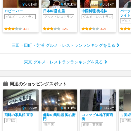
0.01km
0.01km
0.01km
ロビー バー
日本料理 山里
中国料理 桃花林
バーラ
ライト
グルメ・レストラン
グルメ・レストラン
グルメ・レストラン
グルメ
3.21
3.25
3.29
三田・田町・芝浦 グルメ・レストランランキングを見る
東京 グルメ・レストランランキングを見る
周辺のショッピングスポット
0.29km
0.31km
0.42km
飛騨の家具館 東京
趣味の陶磁器 陶右衛
コマツビル地下商店
古美術
門
街
専門店
専門店
専門店
市場・商店街