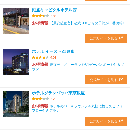
銀座キャピタルホテル茜
3.83
お得情報
【最安値宣言】公式ＨＰからの予約が一番お得!!
公式サイトを見る
ホテル イースト21東京
4.01
お得情報
東京ディズニーランド®1デーパスポート付きプ
ラン
公式サイトを見る
ホテルグランバッハ東京銀座
3.20
お得情報
ホテルのバー＆ラウンジを気軽に愉しめるフリー
フロー付きプラン
公式サイトを見る