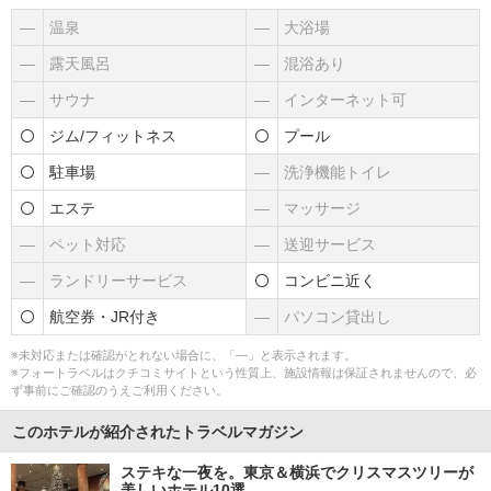
―
温泉
―
大浴場
―
露天風呂
―
混浴あり
―
サウナ
―
インターネット可
ジム/フィットネス
プール
駐車場
―
洗浄機能トイレ
エステ
―
マッサージ
―
ペット対応
―
送迎サービス
―
ランドリーサービス
コンビニ近く
航空券・JR付き
―
パソコン貸出し
※未対応または確認がとれない場合に、「―」と表示されます。
※フォートラベルはクチコミサイトという性質上、施設情報は保証されませんので、必
ず事前にご確認のうえご利用ください。
このホテルが紹介されたトラベルマガジン
ステキな一夜を。東京＆横浜でクリスマスツリーが
美しいホテル10選