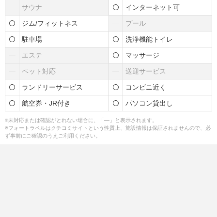
―
サウナ
インターネット可
ジム/フィットネス
―
プール
駐車場
洗浄機能トイレ
―
エステ
マッサージ
―
ペット対応
―
送迎サービス
ランドリーサービス
コンビニ近く
航空券・JR付き
パソコン貸出し
※未対応または確認がとれない場合に、「―」と表示されます。
※フォートラベルはクチコミサイトという性質上、施設情報は保証されませんので、必
ず事前にご確認のうえご利用ください。