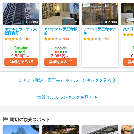
0.12km
0.2km
0.23km
ホテルトラスティ大
アパホテル 天王寺駅
アーベイ天王寺ホテ
旅の宿
阪阿倍野
前
ル
3.89
3.48
3.30
9,500
7,385
10
円～
円～
詳細
を見る
詳細
を見る
詳
ミナミ（難波・天王寺） ホテルランキングを見る
大阪 ホテルランキングを見る
周辺の観光スポット