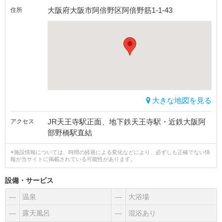
大阪府大阪市阿倍野区阿倍野筋1-1-43
住所
大きな地図を見る
JR天王寺駅正面、地下鉄天王寺駅・近鉄大阪阿
アクセス
部野橋駅直結
※施設情報については、時間の経過による変化などにより、必ずしも正確でない情
報が当サイトに掲載されている可能性があります。
設備・サービス
―
温泉
―
大浴場
―
露天風呂
―
混浴あり