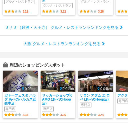
グルメ・レストラン
グルメ・レストラン
グルメ・レストラン
3.22
3.32
3.28
ミナミ（難波・天王寺） グルメ・レストランランキングを見る
大阪 グルメ・レストランランキングを見る
周辺のショッピングスポット
0.03km
0.04km
0.04km
ガトーフェスタ ハラ
サッカーショップK
サロン アダム エ ロ
アクタ
ダ あべのハルカス近
AMO (あべのHoop
ペ (あべのHoop店)
専門店
鉄本店
店)
専門店
専門店
専門店
3.34
3.25
3.24