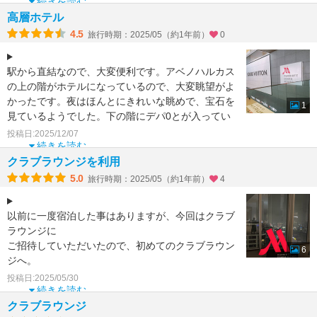
続きを読む
高層ホテル
4.5
旅行時期：2025/05（約1年前）
0
駅から直結なので、大変便利です。アベノハルカス
の上の階がホテルになっているので、大変眺望がよ
かったです。夜はほんとにきれいな眺めで、宝石を
1
見ているようでした。下の階にデパ0とが入ってい
ますし、繁華街も
投稿日:2025/12/07
続きを読む
クラブラウンジを利用
5.0
旅行時期：2025/05（約1年前）
4
以前に一度宿泊した事はありますが、今回はクラブ
ラウンジに
ご招待していただいたので、初めてのクラブラウン
6
ジへ。
天井が高く広いラウンジは居心地良かったです。
投稿日:2025/05/30
ただもう少し席と席の間が開いていると
続きを読む
クラブラウンジ