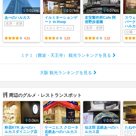
0.02km
0.07km
0.07km
あべのハルカス
イルミネーションゲ
友安製作所Cafe 阿
スウェ
ート in Hoop
倍野歩道橋
パーク
名所・史跡
ハルカ
イルミネーション
名所・史跡
公園・
4.31
3.29
3.32
ミナミ（難波・天王寺） 観光ランキングを見る
大阪 観光ランキングを見る
周辺のグルメ・レストランスポット
0.0km
0.01km
0.01km
粋花KYK あべのハ
ケーニヒス クローネ
仙太郎 近鉄あべのハ
たねや
ルカスダイニング店
近鉄あべのハルカス
ルカス店
グルメ
店