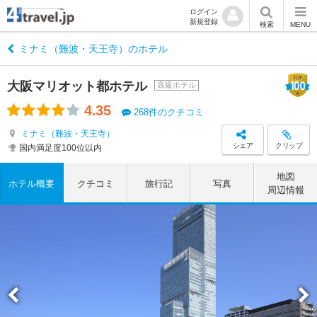
ログイン
新規登録
検索
MENU
ミナミ（難波・天王寺）のホテル
大阪マリオット都ホテル
高級ホテル
4.35
268件のクチコミ
ミナミ（難波・天王寺）
シェア
クリップ
国内満足度100位以内
地図
ホテル概要
クチコミ
旅行記
写真
周辺情報