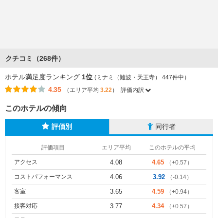
クチコミ（268件）
ホテル満足度ランキング
1位
(ミナミ（難波・天王寺） 447件中）
4.35
（エリア平均
3.22
）
評価内訳
このホテルの傾向
評価別
同行者
評価項目
エリア平均
このホテルの平均
アクセス
4.08
4.65
（+0.57）
コストパフォーマンス
4.06
3.92
（-0.14）
客室
3.65
4.59
（+0.94）
接客対応
3.77
4.34
（+0.57）