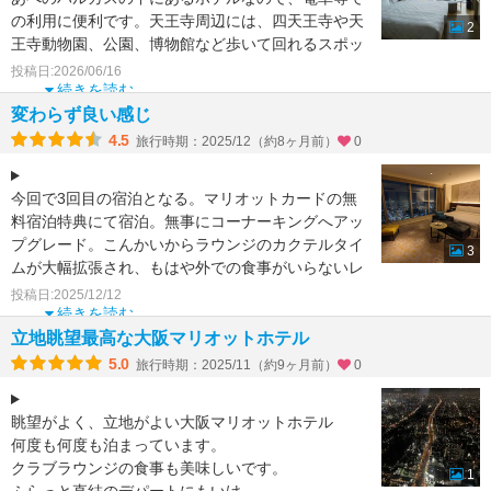
の利用に便利です。天王寺周辺には、四天王寺や天
2
王寺動物園、公園、博物館など歩いて回れるスポッ
トがたくさんあり、徒歩で
投稿日:2026/06/16
続きを読む
変わらず良い感じ
4.5
旅行時期：2025/12（約8ヶ月前）
0
今回で3回目の宿泊となる。マリオットカードの無
料宿泊特典にて宿泊。無事にコーナーキングへアッ
プグレード。こんかいからラウンジのカクテルタイ
3
ムが大幅拡張され、もはや外での食事がいらないレ
ベルになっていた
投稿日:2025/12/12
続きを読む
立地眺望最高な大阪マリオットホテル
5.0
旅行時期：2025/11（約9ヶ月前）
0
眺望がよく、立地がよい大阪マリオットホテル
何度も何度も泊まっています。
クラブラウンジの食事も美味しいです。
1