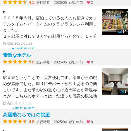
4.5
旅行時期：2025/05（約1年前）
2
２０２５年５月、宿泊している友人のお招きでカク
テルタイム〜バータイムのクラブラウンジを利用し
ました。
10
２人部屋に対して３人での利用だったので、１人分
のビジター料金を３人で割って３０００
投稿日:2025/05/28
続きを読む
素敵なホテル
5.0
旅行時期：2025/05（約1年前）
0
駅直結ということで、大変便利です。部屋からの眺
めが素敵でした。周りにデパートが沢山あるので楽
しいです。また隣の駅の近くには通天閣とか新世界
1
とか、こちらのホテルとはまた違った感覚の観光地
があって楽しいで
投稿日:2025/05/25
続きを読む
高層階ならではの眺望
4.5
旅行時期：2025/04（約1年前）
0