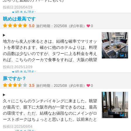
ふらっと直結のデパートにもいけ
部屋からの夜景は綺麗です。
投稿日:2026/04/29
続きを読む
駅直結
眺めは最高です
空港
5.0
旅行時期：2025/08（約1年前）
0
地方から友人が来るときは、結構な確率でマリオッ
トを希望されます。確かに他のホテルよりは、料理
の品数は少ないのですが、タワーに上る料金を考え
1
れば、こちらのクーカで食事をすれば、大阪の眺望
をお食事代だけで
投稿日:2025/12/29
続きを読む
豚ですか？
3.5
旅行時期：2025/08（約1年前）
0
久々にこちらのランチバイキングに来ました。眺望
が最高で、眼下に大阪市内が一望できるのは、最高
の環境です。ただ、結構なお値段なのにメインがロ
1
ーストポークはちょっとと思いました。以前来たと
きは、結構満足感
投稿日:2025/09/04