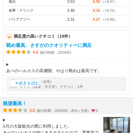
風呂
3.53
4.50
（+0.97）
食事・ドリンク
3.46
4.16
（+0.70）
バリアフリー
3.31
4.27
（+0.96）
満足度の高いクチコミ（19件）
眺め最高、さすがのクオリティーに満足
4.0
旅行時期：2026/03
あべのハルカスの高層階、やはり眺めは最高です。
アクセスの良さ、大阪らしい賑わい、美味しいものも近くで得ら
by
さん（女性）
桜子
れる立地良さも含めて一流のホテルです。
続きを読む
ミナミ（難波・天王寺） クチコミ：1件
ラウンジの内容もゆとりが有り天井が高いので落ち着い
眺望最高！
3.5
旅行時期：2026/05（約3ヶ月前）
0
5月の大阪観光の際に利用しました。
あべのハルカスの中にあるホテルなので、電車等で