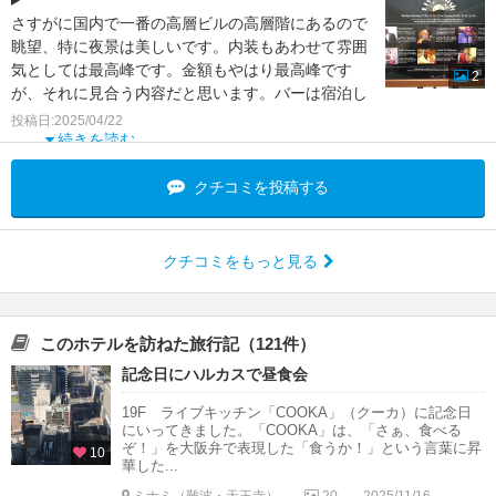
さすがに国内で一番の高層ビルの高層階にあるので
眺望、特に夜景は美しいです。内装もあわせて雰囲
気としては最高峰です。金額もやはり最高峰です
2
が、それに見合う内容だと思います。バーは宿泊し
ていればプロの海外
投稿日:2025/04/22
続きを読む
クチコミを投稿する
クチコミをもっと見る
このホテルを訪ねた旅行記（121件）
記念日にハルカスで昼食会
19F ライブキッチン「COOKA」（クーカ）に記念日
にいってきました。「COOKA」は、「さぁ、食べる
ぞ！」を大阪弁で表現した「食うか！」という言葉に昇
10
華した...