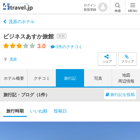
ログイン
新規登録
検索
MENU
茂原のホテル
ビジネスあすか旅館
旅館
3.0
1件のクチコミ
茂原
シェア
クリップ
地図
ホテル概要
クチコミ
旅行記
写真
周辺情報
旅行記・ブログ（1件）
旅行記を投稿
旅行時期
いいね順
投稿日