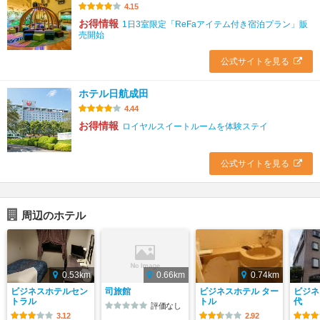
4.15
お得情報
1日3室限定「ReFaアイテム付き宿泊プラン」販
売開始
公式サイトを見る
ホテル日航成田
4.44
お得情報
ロイヤルスイートルームを体験ステイ
公式サイトを見る
周辺のホテル
0.53km
0.66km
0.74km
ビジネスホテルセン
司旅館
ビジネスホテル ター
ビジネ
トラル
トル
代
評価なし
3.12
2.92