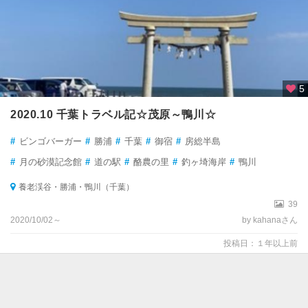
5
2020.10 千葉トラベル記☆茂原～鴨川☆
#
ビンゴバーガー
#
勝浦
#
千葉
#
御宿
#
房総半島
#
月の砂漠記念館
#
道の駅
#
酪農の里
#
釣ヶ埼海岸
#
鴨川
養老渓谷・勝浦・鴨川（千葉）
39
2020/10/02～
by kahanaさん
投稿日：１年以上前