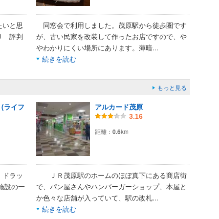
たいと思
同窓会で利用しました。茂原駅から徒歩圏です
り 評判
が、古い民家を改装して作ったお店ですので、や
やわかりにくい場所にあります。薄暗
...
続きを読む
もっと見る
(ライフ
アルカード茂原
3.16
距離：
0.6
km
、ドラッ
ＪＲ茂原駅のホームのほぼ真下にある商店街
施設の一
で、パン屋さんやハンバーガーショップ、本屋と
か色々な店舗が入っていて、駅の改札
...
続きを読む