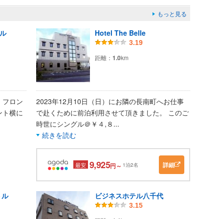
もっと見る
ル
Hotel The Belle
3.19
距離：
1.0
km
。フロン
2023年12月10日（日）にお隣の長南町へお仕事
ント横に
で赴くために前泊利用させて頂きました。 このご
時世にシングル＠￥４,８
...
続きを読む
9,925
詳細
最安
円～
1泊2名
トル
ビジネスホテル八千代
3.15