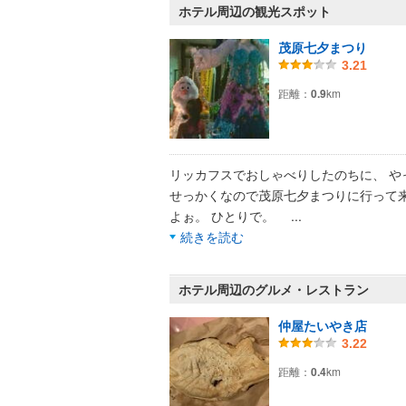
ホテル周辺の観光スポット
茂原七夕まつり
3.21
距離：
0.9
km
リッカフスでおしゃべりしたのちに、 や
せっかくなので茂原七夕まつりに行って
よぉ。 ひとりで。
...
続きを読む
ホテル周辺のグルメ・レストラン
仲屋たいやき店
3.22
距離：
0.4
km