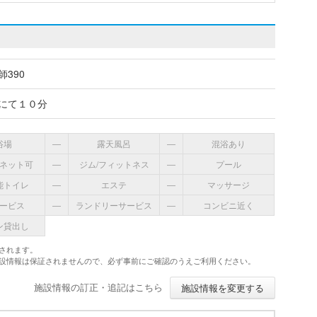
390
にて１０分
浴場
―
露天風呂
―
混浴あり
ネット可
―
ジム/フィットネス
―
プール
能トイレ
―
エステ
―
マッサージ
ービス
―
ランドリーサービス
―
コンビニ近く
ン貸出し
されます。
施設情報は保証されませんので、必ず事前にご確認のうえご利用ください。
施設情報の訂正・追記はこちら
施設情報を変更する