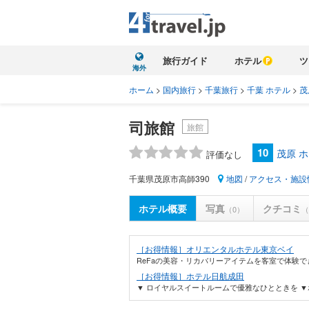
旅行ガイド
ホテル
ツ
海外
ホーム
>
国内旅行
>
千葉旅行
>
千葉 ホテル
>
茂
司旅館
旅館
10
茂原 
評価なし
千葉県茂原市高師390
地図
/
アクセス・施設
ホテル概要
写真
クチコミ
（0）
（
［お得情報］オリエンタルホテル東京ベイ
ReFaの美容・リカバリーアイテムを客室で体験で
［お得情報］ホテル日航成田
▼ ロイヤルスイートルームで優雅なひとときを ▼