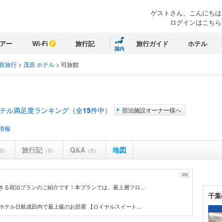
ゲストさん、こんにちは
ログインはこちら
アー
Wi-Fi
旅行記
旅行ガイド
ホテル
国内
原旅行
>
茂原 ホテル
>
司旅館
ホテル満足度ランキング（全
15
件中）
宿泊施設オーナー様へ
情報
旅行記
Q&A
地図
0）
（0）
（0）
PR
きる宿泊プランのご紹介です！本プランでは、最上層フロ...
千葉
ホテル日航成田内で最上級のお部屋 【ロイヤルスイート...