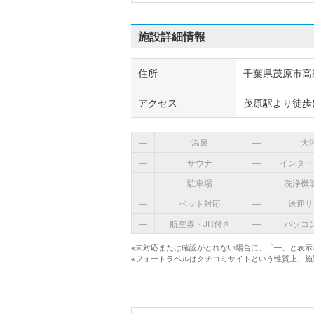
施設詳細情報
住所
千葉県茂原市高師
アクセス
茂原駅より徒歩
―
温泉
―
大
―
サウナ
―
インター
―
駐車場
―
洗浄機
―
ペット対応
―
送迎サ
―
航空券・JR付き
―
パソコ
※未対応または確認がとれない場合に、「―」と表示
※フォートラベルはクチコミサイトという性質上、