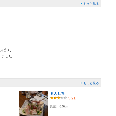
もっと見る
っぱり、
来ました
もっと見る
もんしち
3.21
距離：
0.5
km