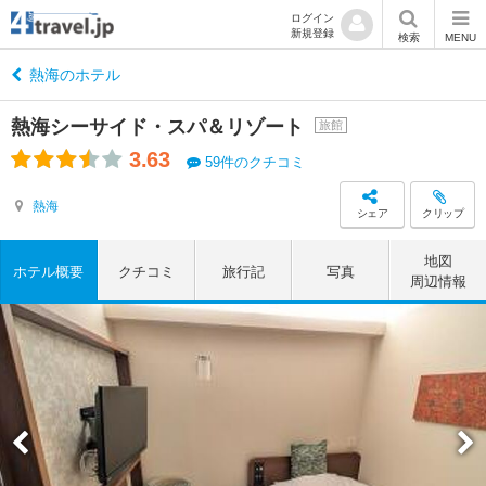
ログイン
新規登録
検索
MENU
熱海のホテル
熱海シーサイド・スパ＆リゾート
旅館
3.63
59件のクチコミ
熱海
シェア
クリップ
地図
ホテル概要
クチコミ
旅行記
写真
周辺情報