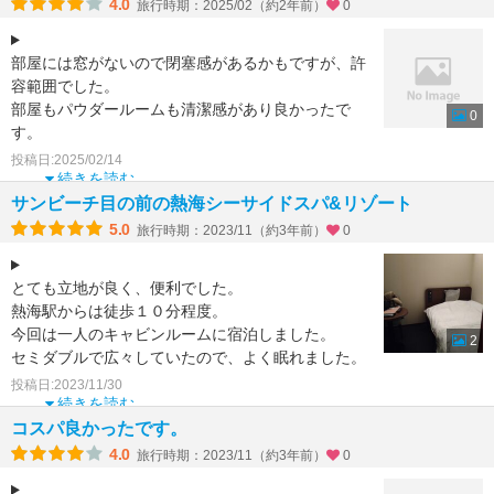
4.0
旅行時期：2025/02（約2年前）
0
部屋には窓がないので閉塞感があるかもですが、許
容範囲でした。
部屋もパウダールームも清潔感があり良かったで
0
す。
共用スペースに冷蔵庫、ポットに入ったお湯、数種
投稿日:2025/02/14
のお茶のティーパック、紙コップも用意さ
続きを読む
サンビーチ目の前の熱海シーサイドスパ&リゾート
5.0
旅行時期：2023/11（約3年前）
0
とても立地が良く、便利でした。
熱海駅からは徒歩１０分程度。
今回は一人のキャビンルームに宿泊しました。
2
セミダブルで広々していたので、よく眠れました。
トイレが出たところにあるし、
投稿日:2023/11/30
温泉も利用
続きを読む
コスパ良かったです。
4.0
旅行時期：2023/11（約3年前）
0