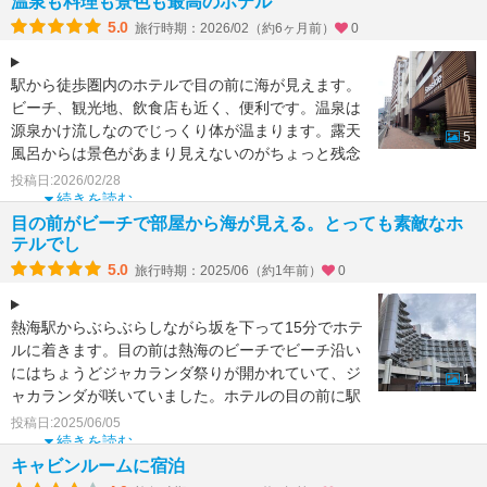
温泉も料理も景色も最高のホテル
5.0
旅行時期：2026/02（約6ヶ月前）
0
駅から徒歩圏内のホテルで目の前に海が見えます。
ビーチ、観光地、飲食店も近く、便利です。温泉は
源泉かけ流しなのでじっくり体が温まります。露天
5
風呂からは景色があまり見えないのがちょっと残念
でした。朝食のみ
投稿日:2026/02/28
続きを読む
目の前がビーチで部屋から海が見える。とっても素敵なホ
テルでし
5.0
旅行時期：2025/06（約1年前）
0
熱海駅からぶらぶらしながら坂を下って15分でホテ
ルに着きます。目の前は熱海のビーチでビーチ沿い
にはちょうどジャカランダ祭りが開かれていて、ジ
1
ャカランダが咲いていました。ホテルの目の前に駅
まで行くバス停
投稿日:2025/06/05
続きを読む
キャビンルームに宿泊