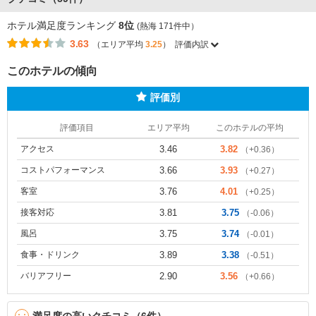
ホテル満足度ランキング
8位
(熱海 171件中）
3.63
（エリア平均
3.25
）
評価内訳
このホテルの傾向
評価別
評価項目
エリア平均
このホテルの平均
アクセス
3.46
3.82
（+0.36）
コストパフォーマンス
3.66
3.93
（+0.27）
客室
3.76
4.01
（+0.25）
接客対応
3.81
3.75
（-0.06）
風呂
3.75
3.74
（-0.01）
食事・ドリンク
3.89
3.38
（-0.51）
バリアフリー
2.90
3.56
（+0.66）