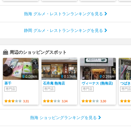
熱海 グルメ・レストランランキングを見る
静岡 グルメ・レストランランキングを見る
周辺のショッピングスポット
0.08km
0.13km
0.26km
茶千
石舟庵 熱海店
ヴィーナス (熱海店)
つばき
専門店
専門店
専門店
専門店
3.31
3.34
3.30
熱海 ショッピングランキングを見る