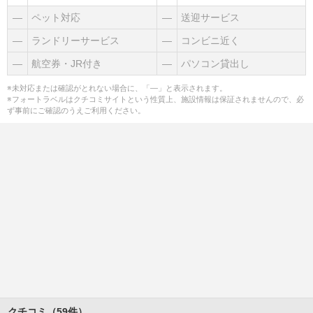
―
ペット対応
―
送迎サービス
―
ランドリーサービス
―
コンビニ近く
―
航空券・JR付き
―
パソコン貸出し
※未対応または確認がとれない場合に、「―」と表示されます。
※フォートラベルはクチコミサイトという性質上、施設情報は保証されませんので、必
ず事前にご確認のうえご利用ください。
クチコミ（59件）