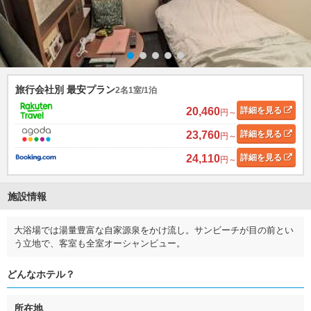
旅行会社別 最安プラン
2名1室/1泊
20,460
詳細
を見る
円～
23,760
詳細
を見る
円～
24,110
詳細
を見る
円～
施設情報
大浴場では湯量豊富な自家源泉をかけ流し。サンビーチが目の前とい
う立地で、客室も全室オーシャンビュー。
どんなホテル？
所在地