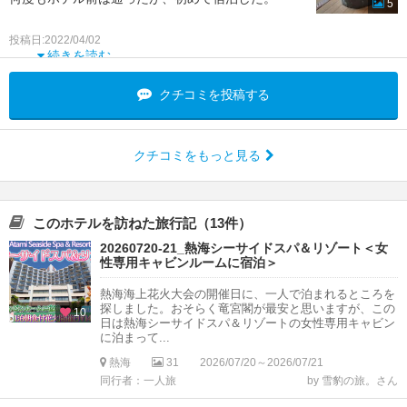
5
大浴場や貸し切り露天風呂は海を臨みながら、ゆっ
投稿日:2022/04/02
くり入れる
続きを読む
クチコミを投稿する
クチコミをもっと見る
このホテルを訪ねた旅行記（13件）
20260720-21_熱海シーサイドスパ＆リゾート＜女
性専用キャビンルームに宿泊＞
熱海海上花火大会の開催日に、一人で泊まれるところを
探しました。おそらく竜宮閣が最安と思いますが、この
10
日は熱海シーサイドスパ＆リゾートの女性専用キャビン
に泊まって...
熱海
31
2026/07/20～2026/07/21
同行者：一人旅
by 雪豹の旅。さん