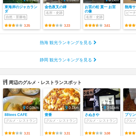
東海岸のジャカラン
金色夜叉の碑
お宮の松 貫一 お宮
熱海サ
ダ
の像
名所・史跡
ビーチ
自然・景勝地
名所・史跡
3.35
3.33
3.61
熱海 観光ランキングを見る
静岡 観光ランキングを見る
周辺のグルメ・レストランスポット
0.03km
0.1km
0.11km
88tees CAFE
壹番
さぬきや
プリン
グルメ・レストラン
グルメ・レストラン
グルメ・レストラン
グルメ
3.31
3.31
3.08