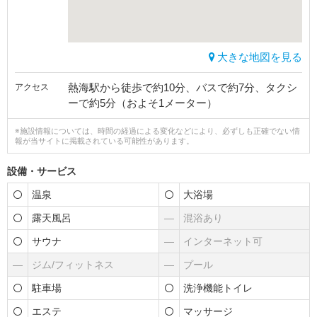
大きな地図を見る
熱海駅から徒歩で約10分、バスで約7分、タクシ
アクセス
ーで約5分（およそ1メーター）
※施設情報については、時間の経過による変化などにより、必ずしも正確でない情
報が当サイトに掲載されている可能性があります。
設備・サービス
温泉
大浴場
露天風呂
―
混浴あり
サウナ
―
インターネット可
―
ジム/フィットネス
―
プール
駐車場
洗浄機能トイレ
エステ
マッサージ