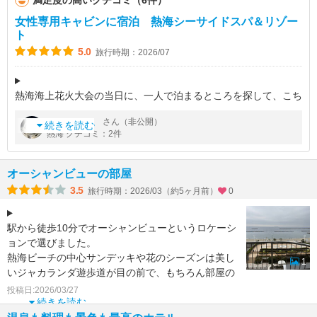
満足度の高いクチコミ（6件）
女性専用キャビンに宿泊 熱海シーサイドスパ＆リゾー
ト
5.0
旅行時期：2026/07
熱海海上花火大会の当日に、一人で泊まるところを探して、こち
らを発見しました。窓もなく、ドアもアコーディオンのものです
by
さん（非公開）
雪豹の旅。
が、泊まるだけなら十分でした。
続きを読む
熱海 クチコミ：2件
閑散期の平日なら、朝食付きで８０００円台で泊まれる
オーシャンビューの部屋
3.5
旅行時期：2026/03（約5ヶ月前）
0
駅から徒歩10分でオーシャンビューというロケーシ
ョンで選びました。
熱海ビーチの中心サンデッキや花のシーズンは美し
1
いジャカランダ遊歩道が目の前で、もちろん部屋の
窓からの景色はワイドオーシャンビュー。
投稿日:2026/03/27
続きを読む