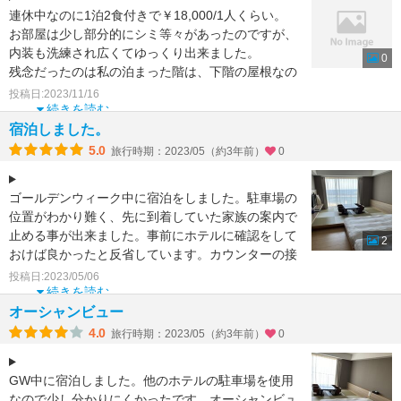
連休中なのに1泊2食付きで￥18,000/1人くらい。
お部屋は少し部分的にシミ等々があったのですが、
内装も洗練され広くてゆっくり出来ました。
0
残念だったのは私の泊まった階は、下階の屋根なの
かバル
投稿日:2023/11/16
続きを読む
宿泊しました。
5.0
旅行時期：2023/05（約3年前）
0
ゴールデンウィーク中に宿泊をしました。駐車場の
位置がわかり難く、先に到着していた家族の案内で
止める事が出来ました。事前にホテルに確認をして
2
おけば良かったと反省しています。カウンターの接
客はとても丁寧で
投稿日:2023/05/06
続きを読む
オーシャンビュー
4.0
旅行時期：2023/05（約3年前）
0
GW中に宿泊しました。他のホテルの駐車場を使用
なので少し分かりにくかったです。オーシャンビュ