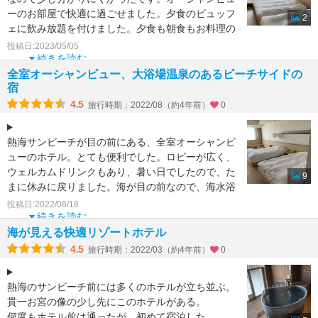
ーのお部屋で快適に過ごせました。夕食のビュッフ
2
ェに飲み放題を付けました。夕食も朝食もお料理の
種類が多くて満足
投稿日:2023/05/05
続きを読む
全室オーシャンビュー、大浴場温泉のあるビーチサイドの
宿
4.5
旅行時期：2022/08（約4年前）
0
熱海サンビーチが目の前にある、全室オーシャンビ
ューのホテル。とても便利でした。ロビーが広く、
ウェルカムドリンクもあり、暑い日でしたので、た
9
まに休みに戻りました。海が目の前なので、海水浴
をする家族には最
投稿日:2022/08/18
続きを読む
海が見える快適リゾートホテル
4.5
旅行時期：2022/03（約4年前）
0
熱海のサンビーチ前には多くのホテルが立ち並ぶ。
貫一お宮の像の少し先にこのホテルがある。
何度もホテル前は通ったが、初めて宿泊した。