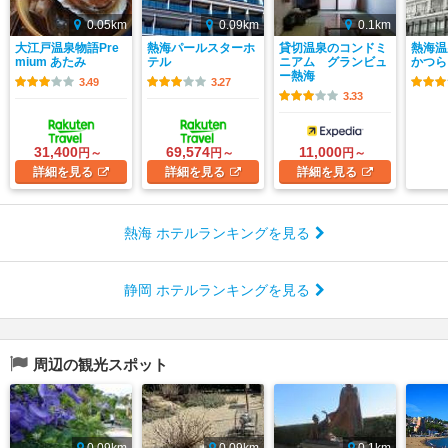
0.05km
0.09km
0.1km
大江戸温泉物語Pre
熱海パールスターホ
貸切温泉のコンドミ
熱海
mium あたみ
テル
ニアム グランビュ
かつら
ー熱海
3.49
3.27
3.33
31,400
69,574
11,000
円～
円～
円～
詳細
を見る
詳細
を見る
詳細
を見る
熱海 ホテルランキングを見る
静岡 ホテルランキングを見る
周辺の観光スポット
0.09km
0.09km
0.1km