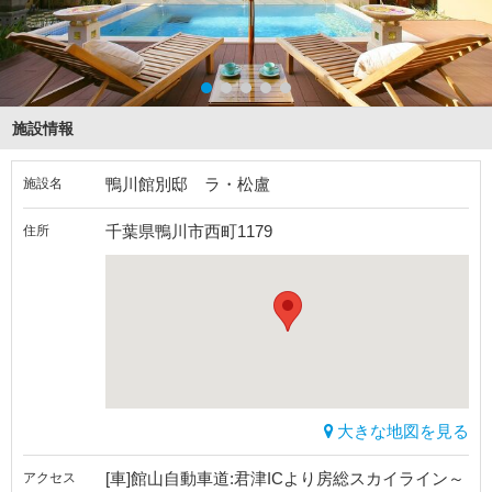
施設情報
鴨川館別邸 ラ・松盧
施設名
千葉県鴨川市西町1179
住所
大きな地図を見る
[車]館山自動車道:君津ICより房総スカイライン～
アクセス