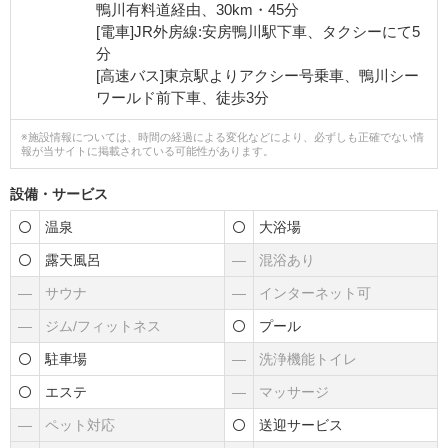
鴨川有料道経由、30km・45分
[電車]JR外房線:安房鴨川駅下車、タクシーにて5
分
[高速バス]東京駅よりアクシー号乗車、鴨川シー
ワールド前下車、徒歩3分
※施設情報については、時間の経過による変化などにより、必ずしも正確でない情
報が当サイトに掲載されている可能性があります。
設備・サービス
温泉
大浴場
露天風呂
―
混浴あり
―
サウナ
―
インターネット可
―
ジム/フィットネス
プール
駐車場
―
洗浄機能トイレ
エステ
―
マッサージ
―
ペット対応
送迎サービス