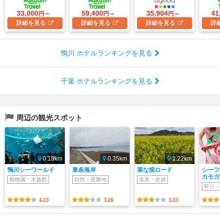
33,000
59,400
35,904
41
円～
円～
円～
詳細
を見る
詳細
を見る
詳細
を見る
詳
鴨川 ホテルランキングを見る
千葉 ホテルランキングを見る
周辺の観光スポット
0.18km
0.35km
1.22km
鴨川シーワールド
東条海岸
菜な畑ロード
シーフ
カモガ
動物園・水族館
自然・景勝地
名所・史跡
祭り・
4.13
3.26
3.33