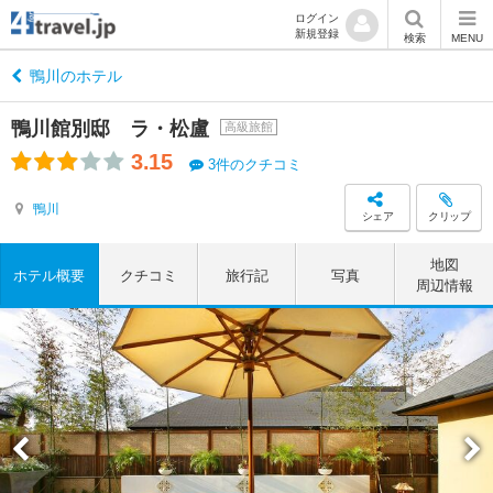
ログイン
新規登録
検索
MENU
鴨川のホテル
鴨川館別邸 ラ・松盧
高級旅館
3.15
3件のクチコミ
鴨川
シェア
クリップ
地図
ホテル概要
クチコミ
旅行記
写真
周辺情報