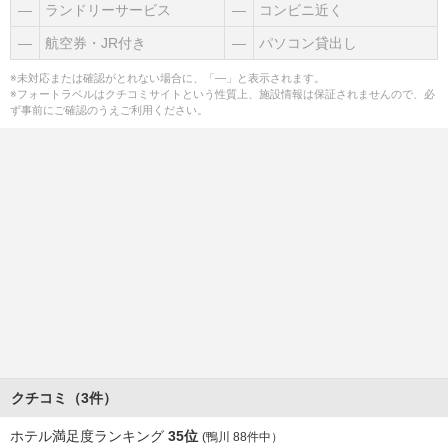
―
ランドリーサービス
―
コンビニ近く
―
航空券・JR付き
―
パソコン貸出し
※未対応または確認がとれない場合に、「―」と表示されます。
※フォートラベルはクチコミサイトという性質上、施設情報は保証されませんので、必
ず事前にご確認のうえご利用ください。
クチコミ（3件）
ホテル満足度ランキング
35位
(鴨川 88件中）