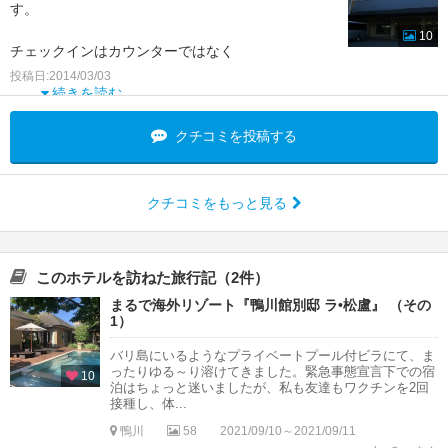
す。
10
チェックインはカウンターではなく
投稿日:2014/03/03
別邸専用のキーをかざさないと入れない
続きを読む
待合室のゆったりとしたソファーでチェックインし
クチコミを投稿する
ます。
クチコミをもっと見る
このホテルを訪ねた旅行記（2件）
まるで海外リゾート『鴨川館別邸 ラ•松盧』 （その
1）
バリ島にいるようなプライベートプール付ビラにて、ま
ったりゆる～り溶けてきました。緊急事態宣言下での宿
10
泊はちょっと迷いましたが、私も友達もワクチンを2回
接種し、体...
鴨川
58
2021/09/10～2021/09/11