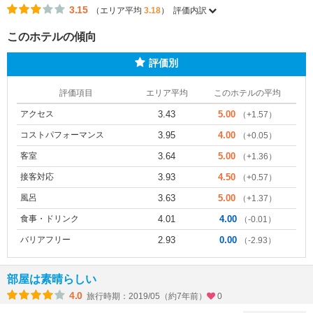
3.15
（エリア平均
3.18
）
評価内訳
このホテルの傾向
評価別
評価項目
エリア平均
このホテルの平均
アクセス
3.43
5.00
（+1.57）
コストパフォーマンス
3.95
4.00
（+0.05）
客室
3.64
5.00
（+1.36）
接客対応
3.93
4.50
（+0.57）
風呂
3.63
5.00
（+1.37）
食事・ドリンク
4.01
4.00
（-0.01）
バリアフリー
2.93
0.00
（-2.93）
部屋は素晴らしい
4.0
旅行時期：2019/05（約7年前）
0