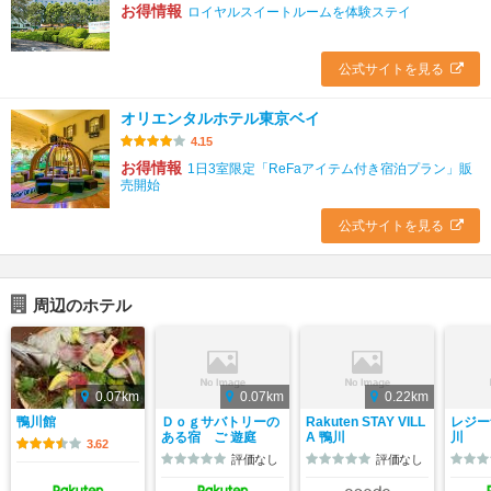
お得情報
ロイヤルスイートルームを体験ステイ
公式サイトを見る
オリエンタルホテル東京ベイ
4.15
お得情報
1日3室限定「ReFaアイテム付き宿泊プラン」販
売開始
公式サイトを見る
周辺のホテル
0.07km
0.07km
0.22km
鴨川館
Ｄｏｇサバトリーの
Rakuten STAY VILL
レジー
ある宿 ご 遊庭
A 鴨川
川
3.62
評価なし
評価なし