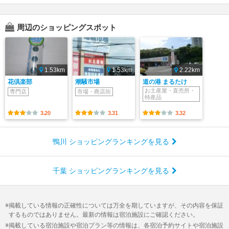
周辺のショッピングスポット
1.53km
1.53km
2.22km
花倶楽部
潮騒市場
道の港 まるたけ
お土産屋・直売所・
専門店
市場・商店街
特産品
3.20
3.31
3.32
鴨川 ショッピングランキングを見る
千葉 ショッピングランキングを見る
掲載している情報の正確性については万全を期していますが、その内容を保証
するものではありません。最新の情報は宿泊施設にご確認ください。
掲載している宿泊施設や宿泊プラン等の情報は、各宿泊予約サイトや宿泊施設