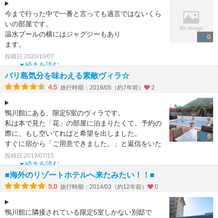
今まで行った中で一番と言っても過言ではないくら
いの部屋です。
温水プールの横にはジャグジーもあり
0
ます。
その他に露天風呂。
投稿日:2020/10/07
ウォークインクローゼットもあるので
続きを読む
荷物は見える場所に置かずにす
バリ島気分を味わえる素敵ヴィラ☆
4.5
旅行時期：2019/05（約7年前）
2
鴨川館にある、限定5室のヴィラです。
私は本で見た「花」の部屋に泊まりたくて、予約の
際に、もし空いてればと希望を出しました。
6
すぐに宿から「ご用意できました。」と返信をいた
だけました。
投稿日:2019/07/15
続きを読む
ヴィ
■海外のリゾートホテルへ来たみたい！！■
5.0
旅行時期：2014/03（約12年前）
0
鴨川館に隣接されている限定5室しかない別邸で