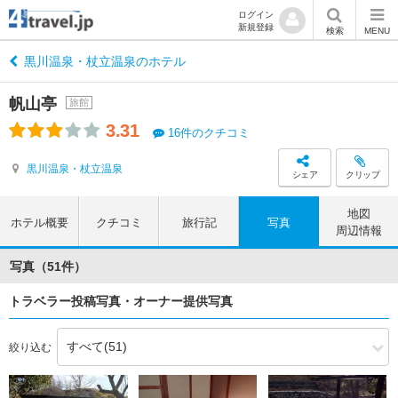
ログイン
新規登録
検索
MENU
黒川温泉・杖立温泉のホテル
帆山亭
旅館
3.31
16件のクチコミ
黒川温泉・杖立温泉
シェア
クリップ
地図
ホテル概要
クチコミ
旅行記
写真
周辺情報
写真（51件）
トラベラー投稿写真・オーナー提供写真
絞り込む