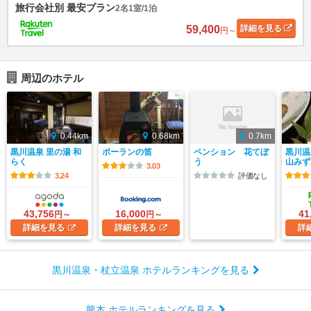
旅行会社別 最安プラン
2名1室/1泊
59,400
詳細
を見る
円～
周辺のホテル
0.44km
0.68km
0.7km
黒川温泉 里の湯 和
ポーランの笛
ペンション 花てぼ
黒川温
らく
う
山みず
3.03
3.24
評価なし
43,756
16,000
41
円～
円～
詳細
を見る
詳細
を見る
詳
黒川温泉・杖立温泉 ホテルランキングを見る
熊本 ホテルランキングを見る