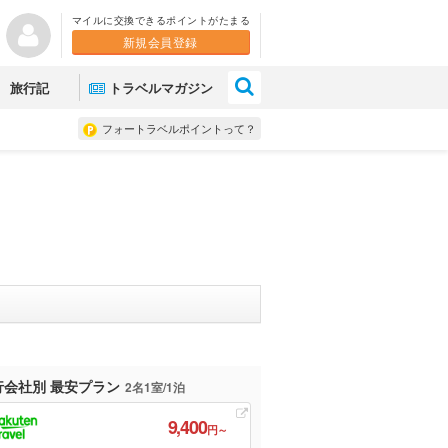
マイルに交換できるポイントがたまる
新規会員登録
×
旅行記
トラベルマガジン
フォートラベルポイントって？
行会社別 最安プラン
2名1室/1泊
9,400
円～