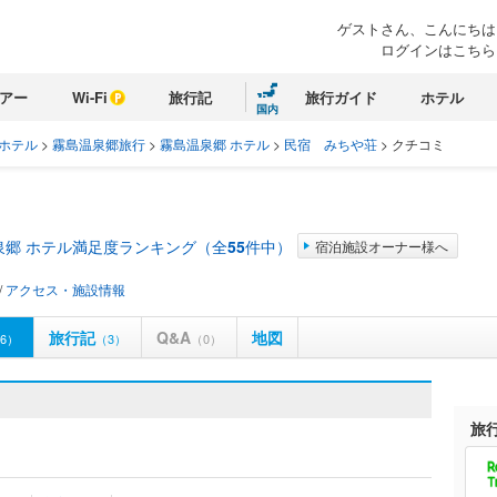
ゲストさん、こんにちは
ログインはこちら
アー
Wi-Fi
旅行記
旅行ガイド
ホテル
国内
 ホテル
>
霧島温泉郷旅行
>
霧島温泉郷 ホテル
>
民宿 みちや荘
>
クチコミ
泉郷 ホテル満足度ランキング（全
55
件中）
宿泊施設オーナー様へ
/
アクセス・施設情報
旅行記
Q&A
地図
6）
（3）
（0）
旅