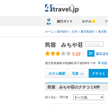
旅行ガイド
ホテル
ツ
海外
ホーム
>
国内旅行
>
九州
>
鹿児島旅行
>
鹿児島
民宿 みちや荘
ペンション
3.22
21
霧島温
鹿児島県霧島市牧園町高千穂3855-118
地図
ホテル概要
写真
クチコミ
（9）
（
民宿 みちや荘のクチコミ
6件
絞り込む：同行者