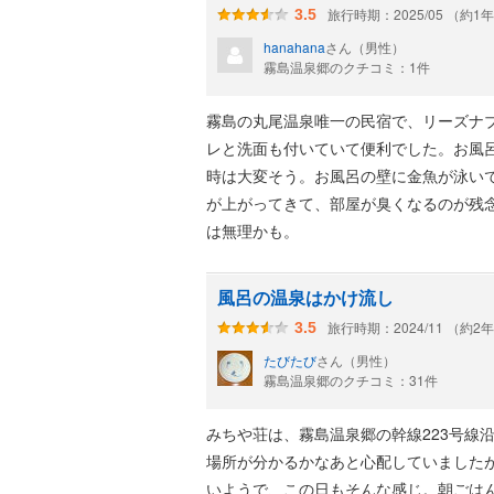
旅行時期：2025/05 （約1
3.5
hanahana
さん（男性）
霧島温泉郷のクチコミ：1件
霧島の丸尾温泉唯一の民宿で、リーズナブ
レと洗面も付いていて便利でした。お風
時は大変そう。お風呂の壁に金魚が泳い
が上がってきて、部屋が臭くなるのが残
は無理かも。
風呂の温泉はかけ流し
旅行時期：2024/11 （約2
3.5
たびたび
さん（男性）
霧島温泉郷のクチコミ：31件
みちや荘は、霧島温泉郷の幹線223号線
場所が分かるかなあと心配していました
いようで、この日もそんな感じ。朝ごは