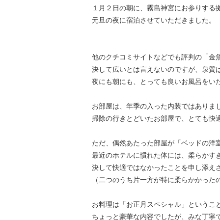
１月２日の朝に、霧島神宮にお参りする
元旦の夜に宿泊させていただきました。
他のクチコミサイトなどでも評判の「金
決して広いとは言えないのですが、泉質
夜にも朝にも、とっても良いお風呂をい
お部屋は、年季の入った内装ではありま
掃除の行きとどいたお部屋で、とても快
ただ、偶然あたった部屋が「ベッドの洋
最近のホテルに慣れた体には、柔らかす
決して快適ではなかったことを申し添え
（二つのうち片一方が特に柔らかかった
お料理は「お正月スペシャル」というこ
ちょっと豪華な内容でしたが、みな丁寧