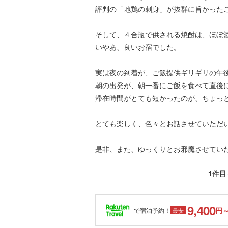
評判の「地鶏の刺身」が抜群に旨かった
そして、４合瓶で供される焼酎は、ほぼ
いやあ、良いお宿でした。
実は夜の到着が、ご飯提供ギリギリの午
朝の出発が、朝一番にご飯を食べて直後
滞在時間がとても短かったのが、ちょっ
とても楽しく、色々とお話させていただ
是非、また、ゆっくりとお邪魔させてい
1
件目
9,400
円
で宿泊予約！
最安