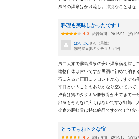
風呂の温泉はかけ流し。特別なことはな
料理も美味しかったです！
旅行時期：2016/03 （約1
4.0
ぽんぽん
さん（男性）
霧島温泉郷のクチコミ：1件
男二人旅で霧島温泉の安い温泉宿を探し
建物自体は古いですが民宿に初めて泊ま
宿に入ると正面にフロントがありすぐ右
平日ということもありかなり空いていて
夕食は鶏のタタキや豚軟骨が出てきて十
部屋もそんなに広くはないですが野郎二
夕食の豚軟骨は特に絶品ですのでぜひ食
とってもおトクな宿
旅行時期：2014/10 （約1
4.5