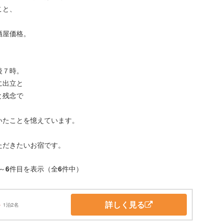
こと、
酒屋価格。
後７時。
に出立と
と残念で
いたことを憶えています。
ただきたいお宿です。
～
6
件目を表示（全
6
件中）
詳しく見る
～
1泊2名