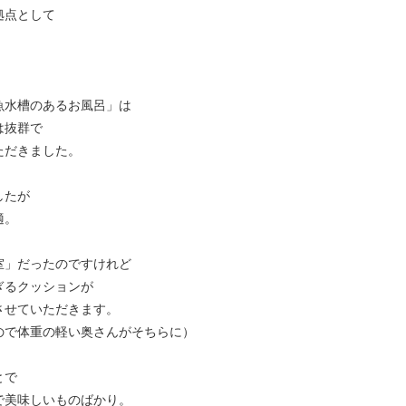
拠点として
魚水槽のあるお風呂」は
は抜群で
ただきました。
したが
適。
室」だったのですけれど
ぎるクッションが
させていただきます。
ので体重の軽い奥さんがそちらに）
とで
で美味しいものばかり。