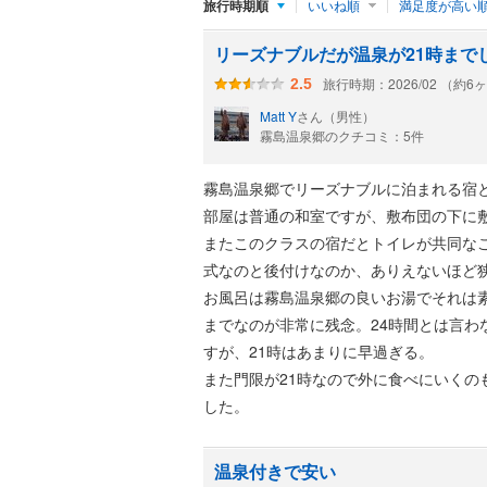
旅行時期順
いいね順
満足度が高い
リーズナブルだが温泉が21時まで
旅行時期：2026/02 （約6
2.5
Matt Y
さん（男性）
霧島温泉郷のクチコミ：5件
霧島温泉郷でリーズナブルに泊まれる宿
部屋は普通の和室ですが、敷布団の下に
またこのクラスの宿だとトイレが共同な
式なのと後付けなのか、ありえないほど
お風呂は霧島温泉郷の良いお湯でそれは
までなのが非常に残念。24時間とは言わ
すが、21時はあまりに早過ぎる。
また門限が21時なので外に食べにいく
した。
温泉付きで安い