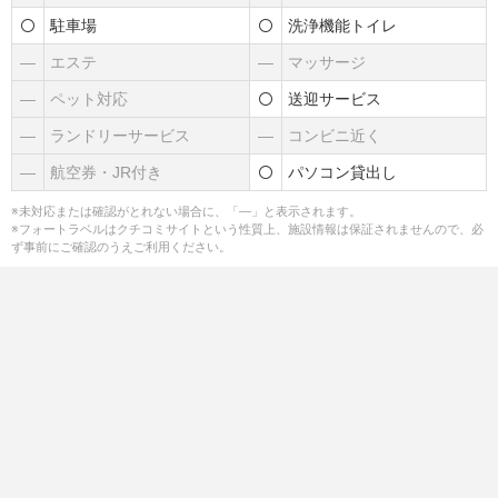
駐車場
洗浄機能トイレ
―
エステ
―
マッサージ
―
ペット対応
送迎サービス
―
ランドリーサービス
―
コンビニ近く
―
航空券・JR付き
パソコン貸出し
※未対応または確認がとれない場合に、「―」と表示されます。
※フォートラベルはクチコミサイトという性質上、施設情報は保証されませんので、必
ず事前にご確認のうえご利用ください。