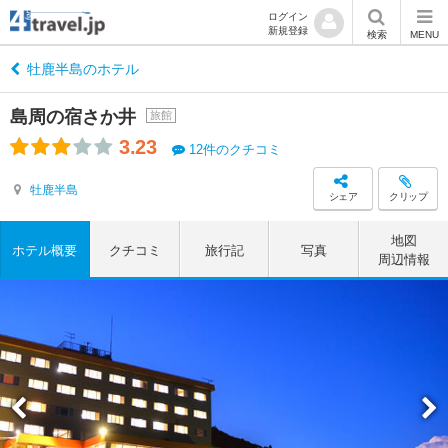
ログイン
新規登録
検索
MENU
牡鹿半島のホテル
島周の宿さか井
旅館
3.23
12件のクチコミ
牡鹿半島
シェア
クリップ
地図
ホテル概要
クチコミ
旅行記
写真
周辺情報