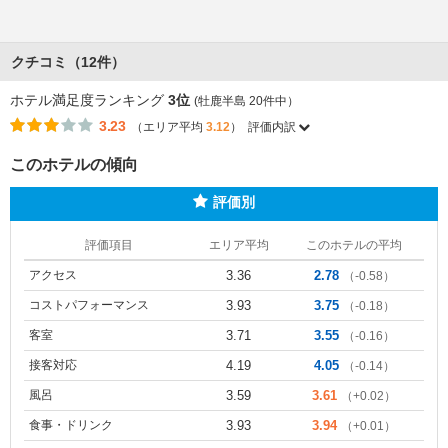
クチコミ（12件）
ホテル満足度ランキング
3位
(牡鹿半島 20件中）
3.23
（エリア平均
3.12
）
評価内訳
このホテルの傾向
評価別
評価項目
エリア平均
このホテルの平均
アクセス
3.36
2.78
（-0.58）
コストパフォーマンス
3.93
3.75
（-0.18）
客室
3.71
3.55
（-0.16）
接客対応
4.19
4.05
（-0.14）
風呂
3.59
3.61
（+0.02）
食事・ドリンク
3.93
3.94
（+0.01）