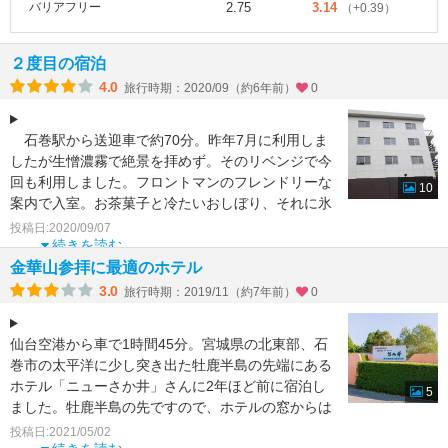
バリアフリー
2.75
3.14
（+0.39）
２度目の宿泊
4.0
旅行時期：2020/09（約6年前）
0
石巻駅から送迎車で約70分。昨年7月に利用しま
したが生憎濃霧で絶景を拝めず。そのリベンジで今
回も利用しました。フロントマンのフレンドリーな
10
案内で入室。お茶菓子と冷たいおしぼり、それに氷
水と嬉しい接客
投稿日:2020/09/07
続きを読む
金華山参拝に最適のホテル
3.0
旅行時期：2019/11（約7年前）
0
仙台空港から車で1時間45分。宮城県の北東部、石
巻市の太平洋に少し突き出た牡鹿半島の先端にある
ホテル「ニューさか井」さんに2年ほど前に宿泊し
5
ました。牡鹿半島の先ですので、ホテルの窓からは
「金華山」が目
投稿日:2021/05/02