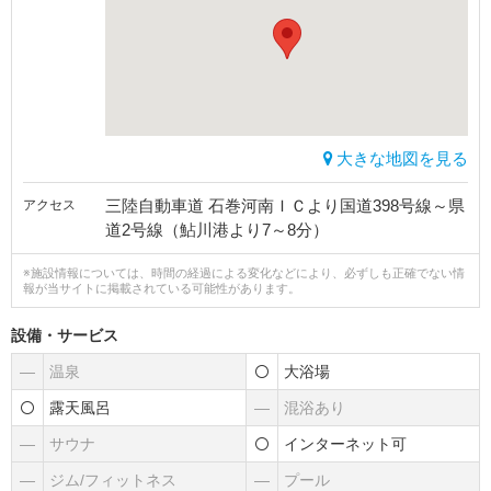
大きな地図を見る
三陸自動車道 石巻河南ＩＣより国道398号線～県
アクセス
道2号線（鮎川港より7～8分）
※施設情報については、時間の経過による変化などにより、必ずしも正確でない情
報が当サイトに掲載されている可能性があります。
設備・サービス
―
温泉
大浴場
露天風呂
―
混浴あり
―
サウナ
インターネット可
―
ジム/フィットネス
―
プール