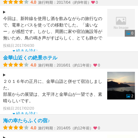
4.0
旅行時期：2017/04（約9年前）
0
今回は、新幹線を使用し酒を飲みながらの旅行なの
で、電車とバスを使っての移動でした。「遠いな
ー」が感想です。しかし、周囲に家や宿泊施設等が
0
無いため、鳥の鳴き声がすばらしく、とても静かで
した。くじらの刺身
投稿日:2017/04/30
続きを読む
金華山近くの絶景ホテル
4.0
旅行時期：2016/01（約11年前）
0
２０１６年の正月に、金華山詣と併せて宿泊しまし
た。
部屋からの展望は、太平洋と金華山が一望でき、素
2
晴らしいです。
ただ温泉ではありませんので、お風呂はそれなりで
投稿日:2017/02/20
す。
続きを読む
食事は、値段によって異なるよ
海の幸たらふくの宿♪
4.0
旅行時期：2014/05（約12年前）
0