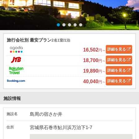
旅行会社別 最安プラン
2名1室/1泊
16,502
詳細
を見る
円～
18,700
詳細
を見る
円～
19,890
詳細
を見る
円～
40,040
詳細
を見る
円～
施設情報
島周の宿さか井
施設名
宮城県石巻市鮎川浜万治下1-7
住所