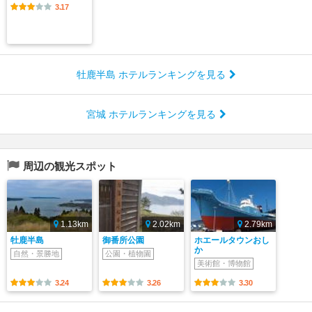
3.17
牡鹿半島 ホテルランキングを見る
宮城 ホテルランキングを見る
周辺の観光スポット
1.13km
2.02km
2.79km
牡鹿半島
御番所公園
ホエールタウンおし
か
自然・景勝地
公園・植物園
美術館・博物館
3.24
3.26
3.30