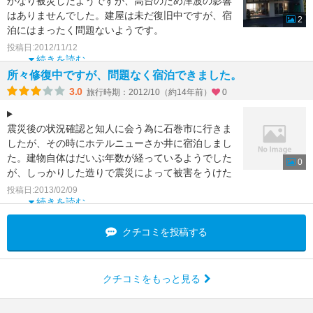
かなり被災したようですが、高台のため津波の影響
はありませんでした。建屋は未だ復旧中ですが、宿
2
泊にはまったく問題ないようです。
ただ、牡鹿半島は全体で
投稿日:2012/11/12
続きを読む
所々修復中ですが、問題なく宿泊できました。
3.0
旅行時期：2012/10（約14年前）
0
震災後の状況確認と知人に会う為に石巻市に行きま
したが、その時にホテルニューさか井に宿泊しまし
た。建物自体はだいぶ年数が経っているようでした
0
が、しっかりした造りで震災によって被害をうけた
後も営業を続けて
投稿日:2013/02/09
続きを読む
クチコミを投稿する
クチコミをもっと見る