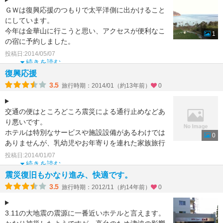
ＧＷは復興応援のつもりで太平洋側に出かけること
にしています。
今年は金華山に行こうと思い、アクセスが便利なこ
1
の宿に予約しました。
投稿日:2014/05/07
お部屋は全室海側に面していて金華山を一望でき、
続きを読む
素晴らしい眺めで
復興応援
3.5
旅行時期：2014/01（約13年前）
0
交通の便はところどころ震災による通行止めなどあ
り悪いです。
ホテルは特別なサービスや施設設備があるわけでは
0
ありませんが、乳幼児やお年寄りを連れた家族旅行
を気遣ってか、部屋が２階のエレベーター近くでと
投稿日:2014/01/07
続きを読む
震災復旧もかなり進み、快適です。
3.5
旅行時期：2012/11（約14年前）
0
3.11の大地震の震源に一番近いホテルと言えます。