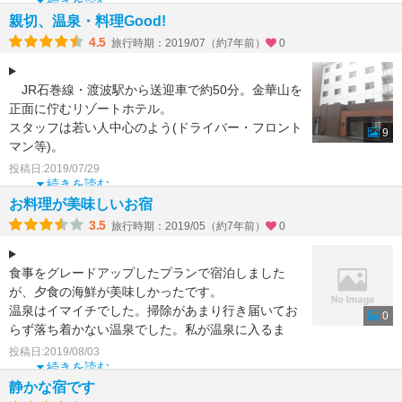
続きを読む
親切、温泉・料理Good!
4.5
旅行時期：2019/07（約7年前）
0
JR石巻線・渡波駅から送迎車で約50分。金華山を
正面に佇むリゾートホテル。
スタッフは若い人中心のよう(ドライバー・フロント
9
マン等)。
温泉派大浴場・露天風呂があり麦飯石温泉でとて
投稿日:2019/07/29
も気持ちいい
続きを読む
お料理が美味しいお宿
3.5
旅行時期：2019/05（約7年前）
0
食事をグレードアップしたプランで宿泊しました
が、夕食の海鮮が美味しかったです。
温泉はイマイチでした。掃除があまり行き届いてお
0
らず落ち着かない温泉でした。私が温泉に入るま
で、電気の付いていない脱衣所
投稿日:2019/08/03
続きを読む
静かな宿です