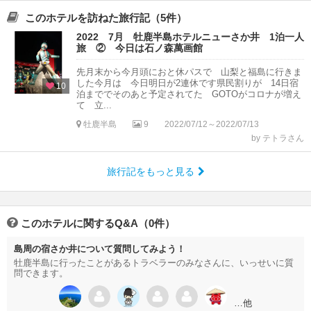
このホテルを訪ねた旅行記（5件）
2022 7月 牡鹿半島ホテルニューさか井 1泊一人
旅 ② 今日は石ノ森萬画館
先月末から今月頭におと休パスで 山梨と福島に行きま
した今月は 今日明日が2連休です県民割りが 14日宿
10
泊まででそのあと予定されてた GOTOがコロナが増え
て 立...
牡鹿半島
9
2022/07/12～2022/07/13
by テトラさん
旅行記をもっと見る
このホテルに関するQ&A（0件）
島周の宿さか井について質問してみよう！
牡鹿半島に行ったことがあるトラベラーのみなさんに、いっせいに質
問できます。
…他