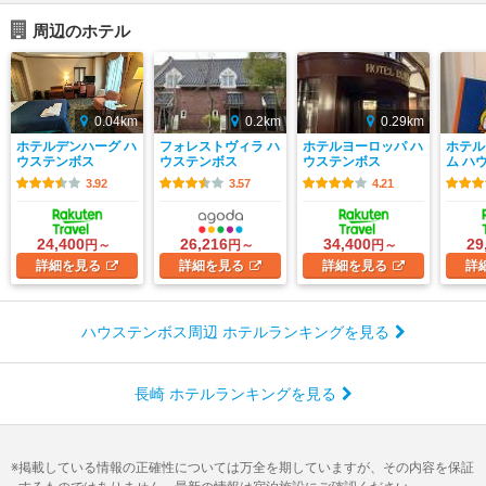
周辺のホテル
0.04km
0.2km
0.29km
ホテルデンハーグ ハ
フォレストヴィラ ハ
ホテルヨーロッパ ハ
ホテル
ウステンボス
ウステンボス
ウステンボス
ム ハ
3.92
3.57
4.21
24,400
26,216
34,400
29
円～
円～
円～
詳細
を見る
詳細
を見る
詳細
を見る
詳
ハウステンボス周辺 ホテルランキングを見る
長崎 ホテルランキングを見る
掲載している情報の正確性については万全を期していますが、その内容を保証