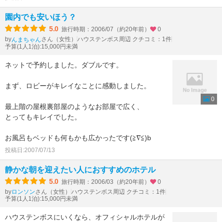
園内でも安いほう？
5.0
旅行時期：2006/07（約20年前）
0
by
さん（女性）
ハウステンボス周辺 クチコミ：1件
んまちゃん
予算(1人1泊):15,000円未満
ネットで予約しました。ダブルです。
まず、ロビーがキレイなことに感動しました。
0
最上階の屋根裏部屋のようなお部屋で広く、
とってもキレイでした。
お風呂もベッドも何もかも広かったです(≧∇≦)b
投稿日:2007/07/13
静かな朝を迎えたい人におすすめのホテル
5.0
旅行時期：2006/03（約20年前）
0
by
さん（女性）
ハウステンボス周辺 クチコミ：1件
ロンソン
予算(1人1泊):15,000円未満
ハウステンボスにいくなら、オフィシャルホテルが