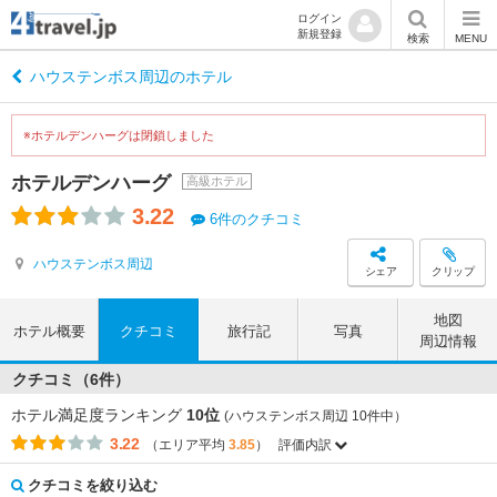
ログイン
新規登録
検索
MENU
ハウステンボス周辺のホテル
※ホテルデンハーグは閉鎖しました
ホテルデンハーグ
高級ホテル
3.22
6件のクチコミ
ハウステンボス周辺
シェア
クリップ
地図
ホテル概要
クチコミ
旅行記
写真
周辺情報
クチコミ（6件）
ホテル満足度ランキング
10位
(ハウステンボス周辺 10件中）
3.22
（エリア平均
3.85
）
評価内訳
評価項目
エリア平均
このホテルの平均
3.87
0.00
アクセス
（-3.87）
クチコミを絞り込む
3.75
3.00
コストパフォーマンス
（-0.75）