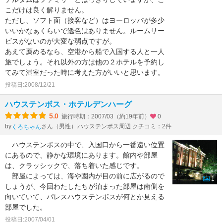
こだけは良く解りません。
ただし、ソフト面（接客など）はヨーロッパが多少
いいかなぁくらいで遜色はありません。ルームサー
ビスがないのが大変な弱点ですが。
あえて薦めるなら、空港から船で入国する人と一人
旅でしょう。それ以外の方は他の２ホテルを予約し
てみて満室だった時に考えた方がいいと思います。
投稿日:2008/12/21
ハウステンボス・ホテルデンハーグ
5.0
旅行時期：2007/03（約19年前）
0
by
さん（男性）
ハウステンボス周辺 クチコミ：2件
くろちゃん
ハウステンボスの中で、入国口から一番遠い位置
にあるので、静かな環境にあります。館内や部屋
は、クラッシックで、落ち着いた感じです。
部屋によっては、海や園内が目の前に広がるので
1
しょうが、今回わたしたちが泊まった部屋は南側を
向いていて、パレスハウステンボスが何とか見える
部屋でした。
投稿日:2007/04/01