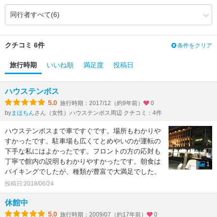
3.97
4.00
客室
（+0.03）
3.93
4.50
接客対応
（+0.57）
3.76
0.00
風呂
（-3.76）
3.76
0.00
食事・ドリンク
（-3.76）
3.57
0.00
バリアフリー
（-3.57）
クチコミ 6件
条件をクリア
旅行時期
いいね順
満足度
投稿日
ハウステンボス
5.0
旅行時期：2017/12（約9年前）
0
by
さん（女性）
ハウステンボス周辺 クチコミ：4件
まほちん
ハウステンボスまで車ですぐです。場所もわかりや
すかったです。駐車場も広くてとめやいのが運転の
下手な私にはよかったです。フロントの方の応対も
丁寧で館内の説明もわかりやすかったです。朝食は
1
バイキングでしたが、種類が豊富で大満足でした。
投稿日:2018/06/24
休館中
5.0
旅行時期：2009/07（約17年前）
0