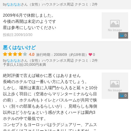
by
さん（女性）
ハウステンボス周辺 クチコミ：2件
なおなお
2009年6月で休館しました。
今後の再開は未定のようです
星は参考にしないでください
投稿日:2009/10/30
0
悪くはないけど
4.0
旅行時期：2008/09（約18年前）
0
by
さん（女性）
ハウステンボス周辺 クチコミ：2件
なおなお
予算(1人1泊):20,000円未満
絶対評価で言えば確かに悪くはありません
長崎のホテルでは一番いい方に入るでしょう。
しかし、場所は素直に入場門から入ると延々と10分
以上歩く羽目に（空港からマリンターミナルなら目
0
の前）、ホテル内もトイレとバスルームが共同で狭
い（別々の部屋もあるらしいが）、見晴らしも海側
以外はどうかなぁという感が大きくハードは園内3
ホテルの中で最低です。
コンセプトもヨーロッパはラグジュアリー、アムス
テルダムはファミリーとはっきりしていますが、こ