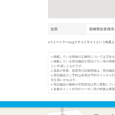
住所
長崎県佐世保市
※フォートラベルはクチコミサイトという性質
※ 掲載している情報の正確性については万全
※ 掲載している宿泊施設や宿泊プラン等の情
とに作成したものです。
※ 温泉の有無、泉質等の詳細情報は、宿泊施
※ 宿泊施設のご予約は各宿泊予約サイトから
任を負いかねます。
※ 宿泊施設の価格や空室状況は常に変動して
※ 各種ポイント付与やクーポン等の特典は事