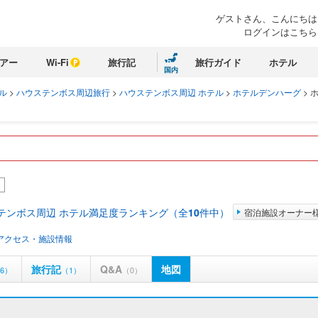
ゲストさん、こんにちは
ログインはこちら
アー
Wi-Fi
旅行記
旅行ガイド
ホテル
国内
ル
>
ハウステンボス周辺旅行
>
ハウステンボス周辺 ホテル
>
ホテルデンハーグ
>
テンボス周辺 ホテル満足度ランキング（全
10
件中）
宿泊施設オーナー
アクセス・施設情報
旅行記
Q&A
地図
6）
（1）
（0）