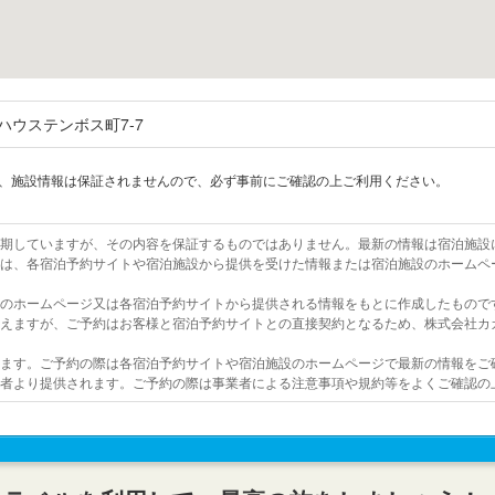
ハウステンボス町7-7
上、施設情報は保証されませんので、必ず事前にご確認の上ご利用ください。
を期していますが、その内容を保証するものではありません。最新の情報は宿泊施設
報は、各宿泊予約サイトや宿泊施設から提供を受けた情報または宿泊施設のホームペ
設のホームページ又は各宿泊予約サイトから提供される情報をもとに作成したもので
行えますが、ご予約はお客様と宿泊予約サイトとの直接契約となるため、株式会社カ
います。ご予約の際は各宿泊予約サイトや宿泊施設のホームページで最新の情報をご
業者より提供されます。ご予約の際は事業者による注意事項や規約等をよくご確認の