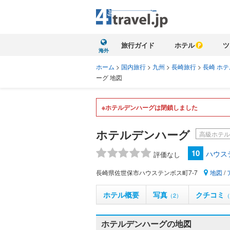
旅行ガイド
ホテル
ツ
海外
ホーム
>
国内旅行
>
九州
>
長崎旅行
>
長崎 ホテ
ーグ 地図
※ホテルデンハーグは閉鎖しました
ホテルデンハーグ
高級ホテル
10
ハウス
評価なし
長崎県佐世保市ハウステンボス町7-7
地図
/
ホテル概要
写真
クチコミ
（2）
（
ホテルデンハーグの地図