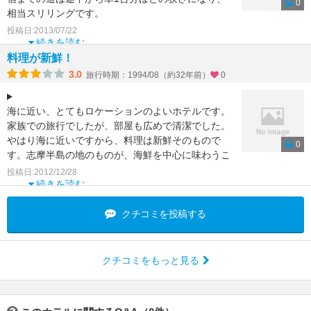
0
相当スリリングです。
対向車におびえながら5分ほど徐行すると、目的の
投稿日:2013/07/22
お宿に着きます。
続きを読む
料理が新鮮！
民宿ですので、お部屋や
3.0
旅行時期：1994/08（約32年前）
0
海に近い、とてもロケーションのよいホテルです。
家族での旅行でしたが、部屋も広めで清潔でした。
やはり海に近いですから、料理は新鮮そのもので
0
す。志摩半島の地のものが、海鮮を中心に味わうこ
とができますので、
投稿日:2012/12/28
続きを読む
クチコミを投稿する
クチコミをもっと見る