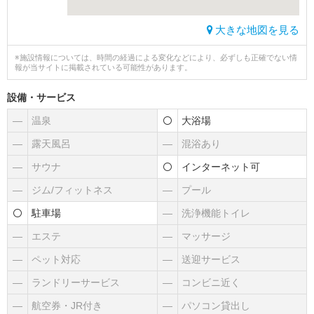
大きな地図を見る
※施設情報については、時間の経過による変化などにより、必ずしも正確でない情
報が当サイトに掲載されている可能性があります。
設備・サービス
―
温泉
大浴場
―
露天風呂
―
混浴あり
―
サウナ
インターネット可
―
ジム/フィットネス
―
プール
駐車場
―
洗浄機能トイレ
―
エステ
―
マッサージ
―
ペット対応
―
送迎サービス
―
ランドリーサービス
―
コンビニ近く
―
航空券・JR付き
―
パソコン貸出し