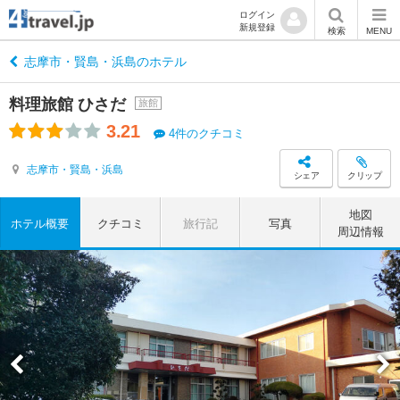
ログイン
新規登録
検索
MENU
志摩市・賢島・浜島のホテル
料理旅館 ひさだ
旅館
3.21
4件のクチコミ
志摩市・賢島・浜島
シェア
クリップ
地図
ホテル概要
クチコミ
旅行記
写真
周辺情報