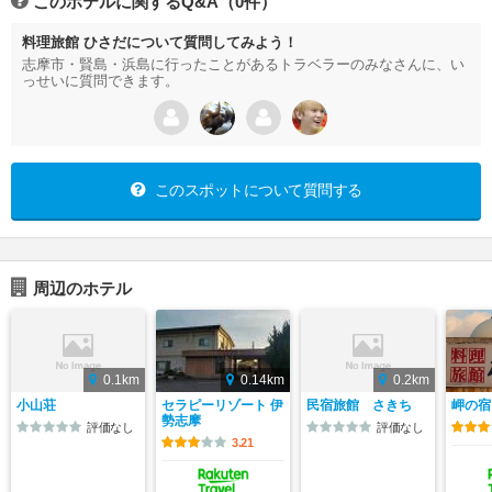
このホテルに関するQ&A（0件）
料理旅館 ひさだについて質問してみよう！
志摩市・賢島・浜島に行ったことがあるトラベラーのみなさんに、い
っせいに質問できます。
このスポットについて質問する
周辺のホテル
0.1km
0.14km
0.2km
小山荘
セラピーリゾート 伊
民宿旅館 さきち
岬の宿
勢志摩
評価なし
評価なし
3.21