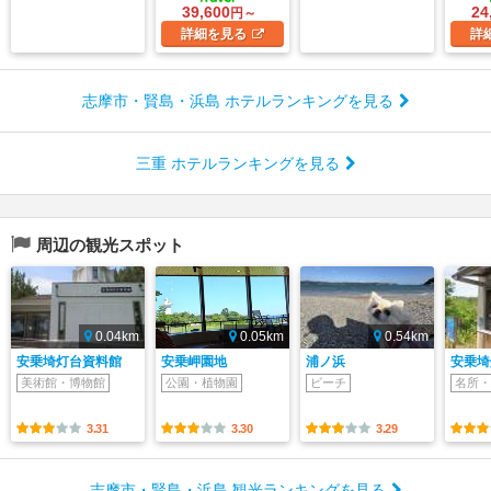
39,600
24
円～
詳細
を見る
詳
志摩市・賢島・浜島 ホテルランキングを見る
三重 ホテルランキングを見る
周辺の観光スポット
0.04km
0.05km
0.54km
安乗埼灯台資料館
安乗岬園地
浦ノ浜
安乗埼
美術館・博物館
公園・植物園
ビーチ
名所・
3.31
3.30
3.29
志摩市・賢島・浜島 観光ランキングを見る