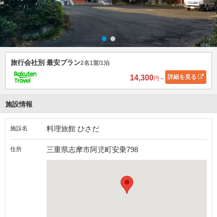
旅行会社別 最安プラン
2名1室/1泊
14,300
詳細
を見る
円～
施設情報
料理旅館 ひさだ
施設名
三重県志摩市阿児町安乗798
住所