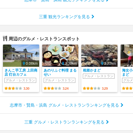
三重 観光ランキングを見る
周辺のグルメ・レストランスポット
0.08km
1.38km
2.22km
きんこ芋工房 上田商
あのりふぐ料理 まる
相差かまど
海女小
店 灯台カフェ
せい
まど
グルメ・レストラン
グルメ・レストラン
グルメ・レストラン
グルメ
3.30
3.24
3.29
志摩市・賢島・浜島 グルメ・レストランランキングを見る
三重 グルメ・レストランランキングを見る