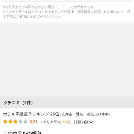
※未対応または確認がとれない場合に、「―」と表示されます。
※フォートラベルはクチコミサイトという性質上、施設情報は保証されませんので、必
ず事前にご確認のうえご利用ください。
クチコミ（4件）
ホテル満足度ランキング
26位
(志摩市・賢島・浜島 143件中）
3.21
（エリア平均
3.20
）
評価内訳
このホテルの傾向