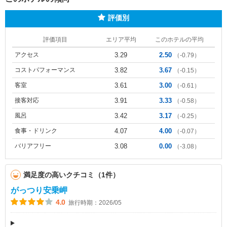
評価別
評価項目
エリア平均
このホテルの平均
アクセス
3.29
2.50
（-0.79）
コストパフォーマンス
3.82
3.67
（-0.15）
客室
3.61
3.00
（-0.61）
接客対応
3.91
3.33
（-0.58）
風呂
3.42
3.17
（-0.25）
食事・ドリンク
4.07
4.00
（-0.07）
バリアフリー
3.08
0.00
（-3.08）
満足度の高いクチコミ（1件）
がっつり安乗岬
4.0
旅行時期：2026/05