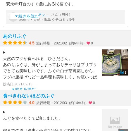
安乗岬灯台のすぐ麓にある民宿です。
安乗岬からの朝日が見たかったので、利用しましたが、歩いて
by
さん（男性）
フローリアンチッチ
1，2分で灯台につくので、よかったです。
続きを読む
志摩市・賢島・浜島 クチコミ：9件
その分、まわりにはコンビニも何もないので、宿に行く前に必要
なも
あのりふぐ
4.5
旅行時期：2021/02（約6年前）
0
天然のフグが食べれる、ひさださん。
あのりふぐは、身がしまっておりテッサはプリプリ
でとても美味しいです。ふぐの白子茶碗蒸しから、
1
フグの唐揚げなど一品料理も美味しく、お腹いっぱ
いになります。お鍋の身は
投稿日:2021/02/13
続きを読む
食べきれないほどのふぐ
4.0
旅行時期：2012/03（約14年前）
0
ふぐを食べたくて1泊しました。
宿までの道は途中から車1台分ほどの狭さになり、