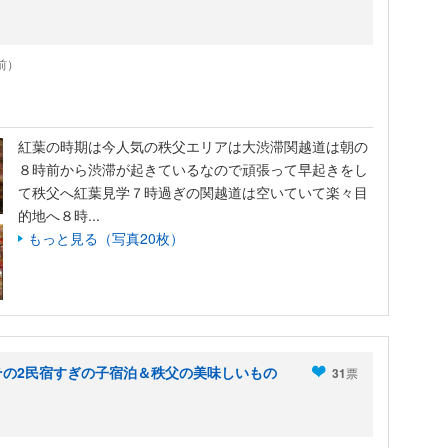
年前）
紅葉の時期は今人気の秩父エリアは大渋滞関越道は朝の
８時前から渋滞が起きているなので頑張って早起きをし
て秩父へ紅葉見学７時過ぎの関越道は空いていて楽々目
的地へ８時...
もっと見る（写真20枚）
その2民宿すぎの子宿泊＆秩父の美味しいもの
31
票