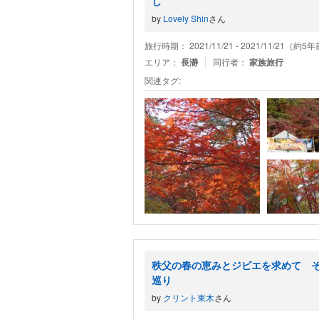
し
by
Lovely Shin
さん
旅行時期： 2021/11/21 - 2021/11/21（約5
エリア：
長瀞
同行者：
家族旅行
関連タグ:
秩父の春の恵みとジビエを求めて 
巡り
by
クリント東木
さん