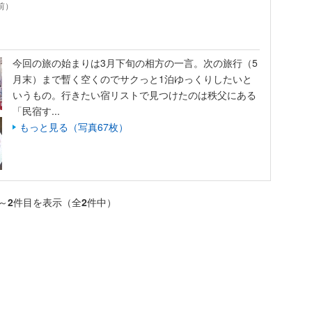
年前）
今回の旅の始まりは3月下旬の相方の一言。次の旅行（5
月末）まで暫く空くのでサクっと1泊ゆっくりしたいと
いうもの。行きたい宿リストで見つけたのは秩父にある
「民宿す...
もっと見る（写真67枚）
～
2
件目を表示（全
2
件中）