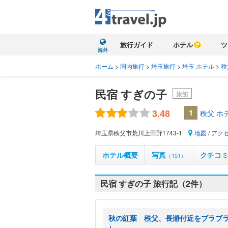
旅行ガイド
ホテル
ツ
海外
ホーム
>
国内旅行
>
埼玉旅行
>
埼玉 ホテル
>
秩
民宿 すぎの子
旅館
3.48
1
秩父 ホ
埼玉県秩父市荒川上田野1743-1
地図
/
アク
ホテル概要
写真
クチコ
（151）
民宿 すぎの子 旅行記（2件）
秋の紅葉 秩父、長瀞付近をブラブ