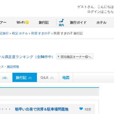
ゲストさん、こんにちは
ログインはこちら
アー
Wi-Fi
旅行記
旅行ガイド
ホテル
国内
父旅行
>
秩父 ホテル
>
民宿 すぎの子
>
民宿 すぎの子 旅行記
テル満足度ランキング（全
56
件中）
宿泊施設オーナー様へ
セス・施設情報
ミ
旅行記
Q&A
地図
（48）
（2）
（0）
ラ・・・ 朝早い出発で渋滞＆駐車場問題無
12
票