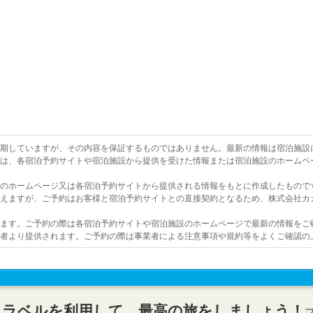
を期していますが、その内容を保証するものではありません。最新の情報は宿泊施設
報は、各宿泊予約サイトや宿泊施設から提供を受けた情報または宿泊施設のホームペ
設のホームページ又は各宿泊予約サイトから提供される情報をもとに作成したもので
行えますが、ご予約はお客様と宿泊予約サイトとの直接契約となるため、株式会社カ
います。ご予約の際は各宿泊予約サイトや宿泊施設のホームページで最新の情報をご
業者より提供されます。ご予約の際は事業者による注意事項や規約等をよくご確認の
トラベルを利用して、最高の旅をしましょう！