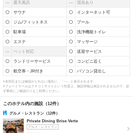
―
露天風呂
―
混浴あり
サウナ
インターネット可
ジム/フィットネス
プール
駐車場
洗浄機能トイレ
エステ
マッサージ
―
ペット対応
送迎サービス
ランドリーサービス
コンビニ近く
航空券・JR付き
パソコン貸出し
※未対応または確認がとれない場合に、「―」と表示されます。
※フォートラベルはクチコミサイトという性質上、施設情報は保証されませんので、必
ず事前にご確認のうえご利用ください。
このホテル内の施設（12件）
グルメ・レストラン（12件）
Private Dining Brise Verte
グルメ・レストラン