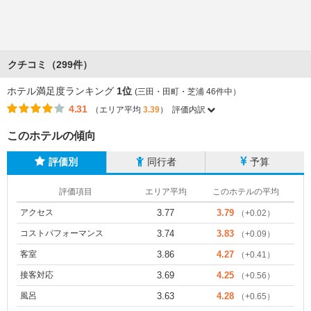
クチコミ（299件）
ホテル満足度ランキング
1位
(三田・田町・芝浦 46件中）
4.31
（エリア平均
3.39
）
評価内訳
このホテルの傾向
評価別
同行者
予算
評価項目
エリア平均
このホテルの平均
アクセス
3.77
3.79
（+0.02）
コストパフォーマンス
3.74
3.83
（+0.09）
客室
3.86
4.27
（+0.41）
接客対応
3.69
4.25
（+0.56）
風呂
3.63
4.28
（+0.65）