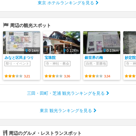
東京 ホテルランキングを見る
周辺の観光スポット
0.1km
0.12km
0.13km
みなと区民まつり
宝珠院
銀世界の梅
妙定院
祭り・イベント
寺・神社・教会
自然・景勝地
寺・神
3.21
3.36
3.34
三田・田町・芝浦 観光ランキングを見る
東京 観光ランキングを見る
周辺のグルメ・レストランスポット