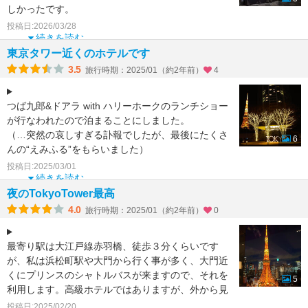
しかったです。
翌日の朝食も同じラウンジで。
投稿日:2026/03/28
数量限定の和食をはじめ様
続きを読む
東京タワー近くのホテルです
3.5
旅行時期：2025/01（約2年前）
4
つば九郎&ドアラ with ハリーホークのランチショー
が行なわれたので泊まることにしました。
（…突然の哀しすぎる訃報でしたが、最後にたくさ
6
んの“えみふる”をもらいました）
投稿日:2025/03/01
最寄り駅の大江戸線
続きを読む
夜のTokyoTower最高
4.0
旅行時期：2025/01（約2年前）
0
最寄り駅は大江戸線赤羽橋、徒歩３分くらいです
が、私は浜松町駅や大門から行く事が多く、大門近
くにプリンスのシャトルバスが来ますので、それを
5
利用します。高級ホテルではありますが、外から見
ると建物がイマイチ
投稿日:2025/02/20