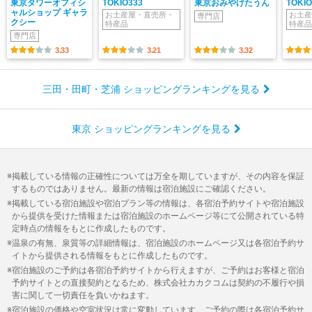
東京タワーオフィシ
TOKIO333
東京おみやげたうん
TOKIO
ャルショップ ギャラ
お土産屋・直売所・
お土産
専門店
クシー
特産品
特産品
専門店
3.33
3.21
3.32
三田・田町・芝浦 ショッピングランキングを見る
東京 ショッピングランキングを見る
掲載している情報の正確性については万全を期していますが、その内容を保証
するものではありません。最新の情報は宿泊施設にご確認ください。
掲載している宿泊施設や宿泊プラン等の情報は、各宿泊予約サイトや宿泊施設
から提供を受けた情報または宿泊施設のホームページ等にて公開されている特
定時点の情報をもとに作成したものです。
温泉の有無、泉質等の詳細情報は、宿泊施設のホームページ又は各宿泊予約サ
イトから提供される情報をもとに作成したものです。
宿泊施設のご予約は各宿泊予約サイトから行えますが、ご予約はお客様と宿泊
予約サイトとの直接契約となるため、株式会社カカクコムは契約の不履行や損
害に関して一切責任を負いかねます。
宿泊施設の価格や空室状況は常に変動しています。ご予約の際は各宿泊予約サ