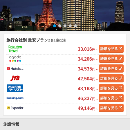
旅行会社別 最安プラン
2名1室/1泊
33,016
詳細
を見る
円～
34,206
詳細
を見る
円～
34,535
詳細
を見る
円～
42,504
詳細
を見る
円～
43,168
詳細
を見る
円～
46,337
詳細
を見る
円～
49,146
詳細
を見る
円～
施設情報