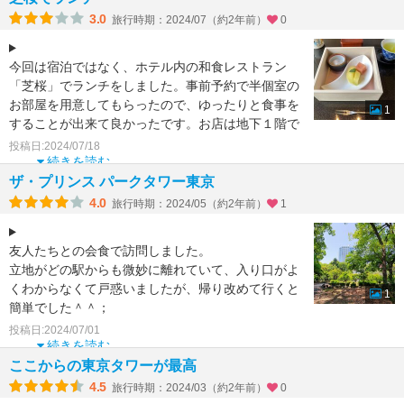
3.0
旅行時期：2024/07（約2年前）
0
今回は宿泊ではなく、ホテル内の和食レストラン
「芝桜」でランチをしました。事前予約で半個室の
お部屋を用意してもらったので、ゆったりと食事を
1
することが出来て良かったです。お店は地下１階で
すが、大きな窓があ
投稿日:2024/07/18
続きを読む
ザ・プリンス パークタワー東京
4.0
旅行時期：2024/05（約2年前）
1
友人たちとの会食で訪問しました。
立地がどの駅からも微妙に離れていて、入り口がよ
くわからなくて戸惑いましたが、帰り改めて行くと
1
簡単でした＾＾；
三角の吹き抜けと、東京タワーと一緒にそびえたつ
投稿日:2024/07/01
立地が
続きを読む
ここからの東京タワーが最高
4.5
旅行時期：2024/03（約2年前）
0