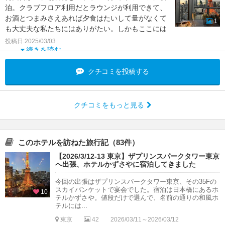
泊。クラブフロア利用だとラウンジが利用できて、
お酒とつまみさえあれば夕食はたいして量がなくて
1
も大丈夫な私たちにはありがたい。しかもここには
温泉大浴場があっ
投稿日:2025/03/03
続きを読む
クチコミを投稿する
クチコミをもっと見る
このホテルを訪ねた旅行記（83件）
【2026/3/12-13 東京】ザプリンスパークタワー東京
へ出張、ホテルかずさやに宿泊してきました
今回の出張はザプリンスパークタワー東京、その35Fの
スカイバンケットで宴会でした。宿泊は日本橋にあるホ
10
テルかずさや。値段だけで選んで、名前の通りの和風ホ
テルには...
東京
42
2026/03/11～2026/03/12