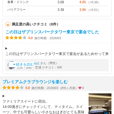
食事・ドリンク
3.69
4.05
（+0.36）
バリアフリー
3.39
3.90
（+0.51）
満足度の高いクチコミ（8件）
この日はザプリンスパークタワー東京で宴会でした
4.0
旅行時期：2026/03
この日はザプリンスパークタワー東京で宴会があるためやって来
ました。
by
さん（男性）
yamaotokoy1
芝公園駅から通常なら8分ほどで着けますが、この日は工事のた
続きを読む
三田・田町・芝浦 クチコミ：6件
めの迂回路を通らなければならず約10分かかりました。
いつも通り東京タ
プレミアムクラブラウンジを楽しむ
4.0
旅行時期：2026/03（約5ヶ月前）
0
ファミリアスイートに宿泊。
14:00過ぎにチェックインして、ティタイム。スイ
ーツ、中でも可愛らしい小さなおはぎがとても美味
3