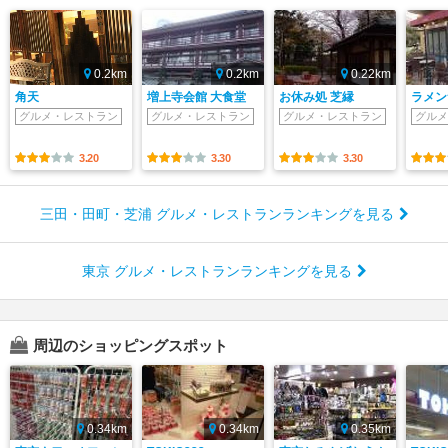
0.2km
0.2km
0.22km
角天
増上寺会館 大食堂
お休み処 芝縁
ラメン
グルメ・レストラン
グルメ・レストラン
グルメ・レストラン
グルメ
3.20
3.30
3.30
三田・田町・芝浦 グルメ・レストランランキングを見る
東京 グルメ・レストランランキングを見る
周辺のショッピングスポット
0.34km
0.34km
0.35km