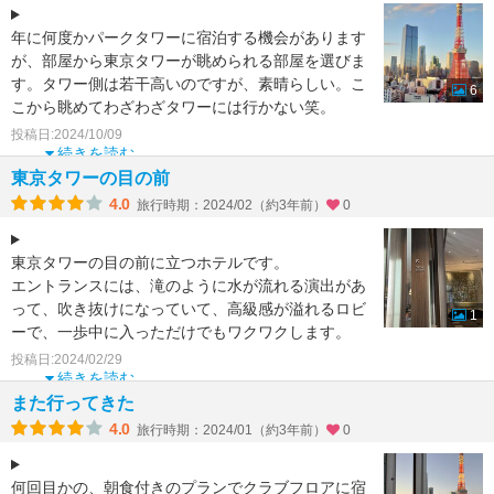
年に何度かパークタワーに宿泊する機会があります
が、部屋から東京タワーが眺められる部屋を選びま
す。タワー側は若干高いのですが、素晴らしい。こ
6
こから眺めてわざわざタワーには行かない笑。
余裕がある時はエ
投稿日:2024/10/09
続きを読む
東京タワーの目の前
4.0
旅行時期：2024/02（約3年前）
0
東京タワーの目の前に立つホテルです。
エントランスには、滝のように水が流れる演出があ
って、吹き抜けになっていて、高級感が溢れるロビ
1
ーで、一歩中に入っただけでもワクワクします。
シャトルバスが運行さ
投稿日:2024/02/29
続きを読む
また行ってきた
4.0
旅行時期：2024/01（約3年前）
0
何回目かの、朝食付きのプランでクラブフロアに宿