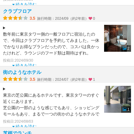
続きを読む
クラブフロア
3.5
旅行時期：2024/09（約2年前）
0
数年前に東京タワー側の一般フロアに宿泊したの
で、今回はクラブフロアを予約してみました。一休
でかなりお得なプランだったので、コスパは良かっ
2
たけれど、ラウンジのフード類は期待はずれ。
クラブラウンジから
投稿日:2024/09/30
続きを読む
街のようなホテル
3.5
旅行時期：2024/07（約2年前）
1
東京の芝公園にあるホテルです。東京タワーのすぐ
近くにあります。
芝公園の一部のような感じでもあり、ショッピング
1
モールもあり、まるで一つの街かのようなホテルで
す。
投稿日:2024/08/03
お勧めはなんといっても朝食で、バイ
続きを読む
芝桜でランチ