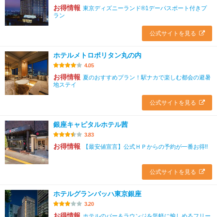
お得情報
東京ディズニーランド®1デーパスポート付きプ
ラン
公式サイトを見る
ホテルメトロポリタン丸の内
4.05
お得情報
夏のおすすめプラン！駅ナカで楽しむ都会の避暑
地ステイ
公式サイトを見る
銀座キャピタルホテル茜
3.83
お得情報
【最安値宣言】公式ＨＰからの予約が一番お得!!
公式サイトを見る
ホテルグランバッハ東京銀座
3.20
お得情報
ホテルのバー＆ラウンジを気軽に愉しめるフリー