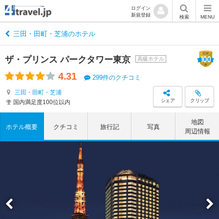
ログイン
新規登録
検索
MENU
三田・田町・芝浦のホテル
ザ・プリンス パークタワー東京
高級ホテル
4.31
299件のクチコミ
三田・田町・芝浦
シェア
クリップ
国内満足度100位以内
地図
ホテル概要
クチコミ
旅行記
写真
周辺情報