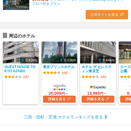
フロー付きプラン
公式サイトを見る
周辺のホテル
0.42km
0.43km
0.44km
GUEST HOUSE TO
東京プリンスホテル
ホテル ザ セレステ
ローズ
KYO AZABU
ィン東京芝
公園
4.02
2.57
3.93
20,099
13,985
9
円～
円～
詳細
を見る
詳細
を見る
詳
三田・田町・芝浦 ホテルランキングを見る