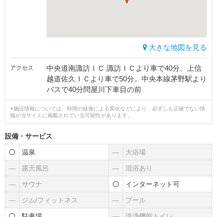
大きな地図を見る
中央道南諏訪ＩＣ 諏訪ＩＣより車で40分、上信
アクセス
越道佐久ＩＣより車で50分。中央本線茅野駅より
バスで40分問屋川下車目の前
※施設情報については、時間の経過による変化などにより、必ずしも正確でない情
報が当サイトに掲載されている可能性があります。
設備・サービス
温泉
―
大浴場
―
露天風呂
―
混浴あり
―
サウナ
インターネット可
―
ジム/フィットネス
―
プール
駐車場
―
洗浄機能トイレ