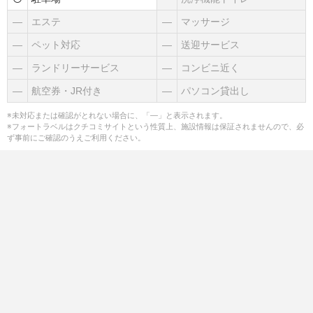
―
エステ
―
マッサージ
―
ペット対応
―
送迎サービス
―
ランドリーサービス
―
コンビニ近く
―
航空券・JR付き
―
パソコン貸出し
※未対応または確認がとれない場合に、「―」と表示されます。
※フォートラベルはクチコミサイトという性質上、施設情報は保証されませんので、必
ず事前にご確認のうえご利用ください。