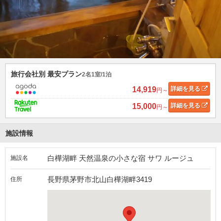
旅行会社別 最安プラン
2名1室/1泊
14,919
詳細
を見る
円～
15,000
詳細
を見る
円～
施設情報
白樺湖畔 天然温泉の小さな宿 サワ ルージュ
施設名
長野県茅野市北山白樺湖畔3419
住所