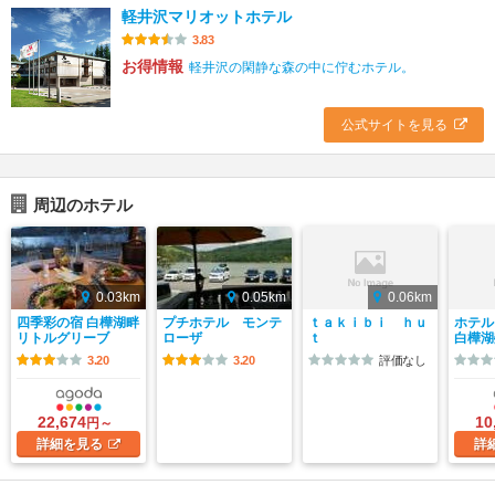
軽井沢マリオットホテル
3.83
お得情報
軽井沢の閑静な森の中に佇むホテル。
公式サイトを見る
周辺のホテル
0.03km
0.05km
0.06km
四季彩の宿 白樺湖畔
プチホテル モンテ
ｔａｋｉｂｉ ｈｕ
ホテル
リトルグリーブ
ローザ
ｔ
白樺湖
3.20
3.20
評価なし
22,674
10
円～
詳細
を見る
詳