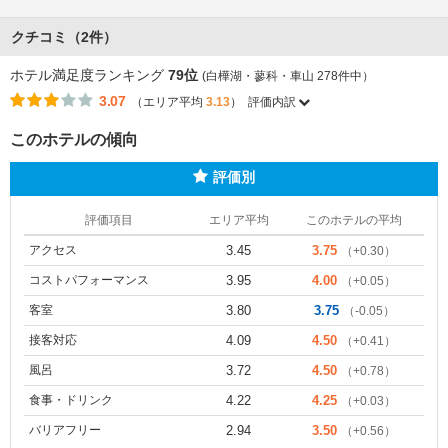
クチコミ（2件）
ホテル満足度ランキング
79位
(白樺湖・蓼科・車山 278件中）
3.07
（エリア平均
3.13
）
評価内訳
このホテルの傾向
評価別
評価項目
エリア平均
このホテルの平均
アクセス
3.45
3.75
（+0.30）
コストパフォーマンス
3.95
4.00
（+0.05）
客室
3.80
3.75
（-0.05）
接客対応
4.09
4.50
（+0.41）
風呂
3.72
4.50
（+0.78）
食事・ドリンク
4.22
4.25
（+0.03）
バリアフリー
2.94
3.50
（+0.56）