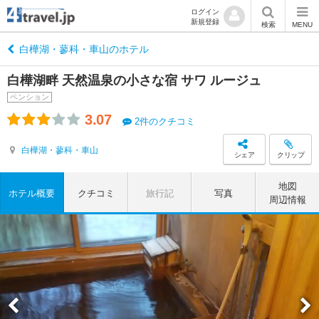
ログイン
新規登録
検索
MENU
白樺湖・蓼科・車山のホテル
白樺湖畔 天然温泉の小さな宿 サワ ルージュ
ペンション
3.07
2件のクチコミ
白樺湖・蓼科・車山
シェア
クリップ
地図
ホテル概要
クチコミ
旅行記
写真
周辺情報