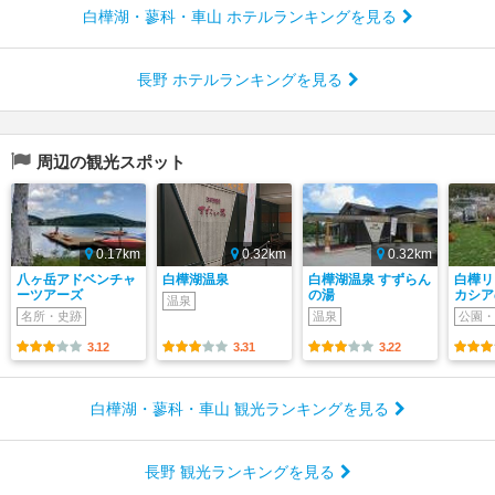
白樺湖・蓼科・車山 ホテルランキングを見る
長野 ホテルランキングを見る
周辺の観光スポット
0.17km
0.32km
0.32km
八ヶ岳アドベンチャ
白樺湖温泉
白樺湖温泉 すずらん
白樺リ
ーツアーズ
の湯
カシア
温泉
名所・史跡
温泉
公園・
3.12
3.31
3.22
白樺湖・蓼科・車山 観光ランキングを見る
長野 観光ランキングを見る