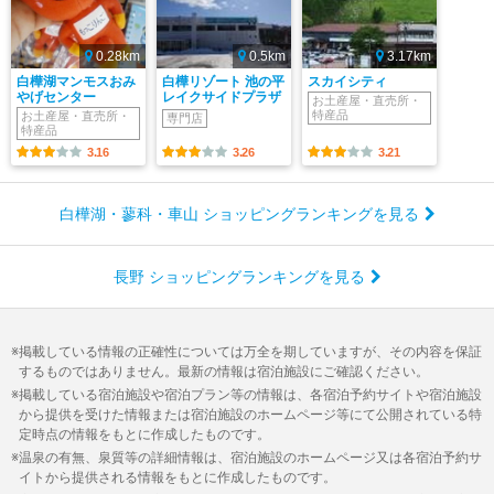
0.28km
0.5km
3.17km
白樺湖マンモスおみ
白樺リゾート 池の平
スカイシティ
やげセンター
レイクサイドプラザ
お土産屋・直売所・
特産品
お土産屋・直売所・
専門店
特産品
3.16
3.26
3.21
白樺湖・蓼科・車山 ショッピングランキングを見る
長野 ショッピングランキングを見る
掲載している情報の正確性については万全を期していますが、その内容を保証
するものではありません。最新の情報は宿泊施設にご確認ください。
掲載している宿泊施設や宿泊プラン等の情報は、各宿泊予約サイトや宿泊施設
から提供を受けた情報または宿泊施設のホームページ等にて公開されている特
定時点の情報をもとに作成したものです。
温泉の有無、泉質等の詳細情報は、宿泊施設のホームページ又は各宿泊予約サ
イトから提供される情報をもとに作成したものです。