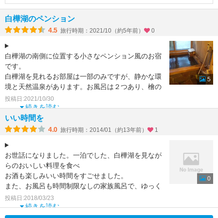
白樺湖のペンション
4.5
旅行時期：2021/10（約5年前）
0
白樺湖の南側に位置する小さなペンション風のお宿
です。
白樺湖を見れるお部屋は一部のみですが、静かな環
5
境と天然温泉があります。お風呂は２つあり、檜の
香りがする湯槽はゆったり最高でした。プレイルー
投稿日:2021/10/30
ム、W
続きを読む
いい時間を
4.0
旅行時期：2014/01（約13年前）
1
お世話になりました。一泊でした、白樺湖を見なが
らのおいしい料理を食べ
お酒も楽しみいい時間をすごせました。
0
また、お風呂も時間制限なしの家族風呂で、ゆっく
りと入らせて頂きました。
投稿日:2018/03/23
とてもリ-ズナ
続きを読む