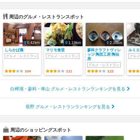
周辺のグルメ・レストランスポット
0.42km
1.19km
2.38km
しらかば庵
マリモ食堂
蓼科クラフトヴィレ
ルミエ
ッジ 陶芸工房 陶仙
グルメ・レストラン
グルメ・レストラン
グルメ
房
グルメ・レストラン
3.04
3.21
3.22
白樺湖・蓼科・車山 グルメ・レストランランキングを見る
長野 グルメ・レストランランキングを見る
周辺のショッピングスポット