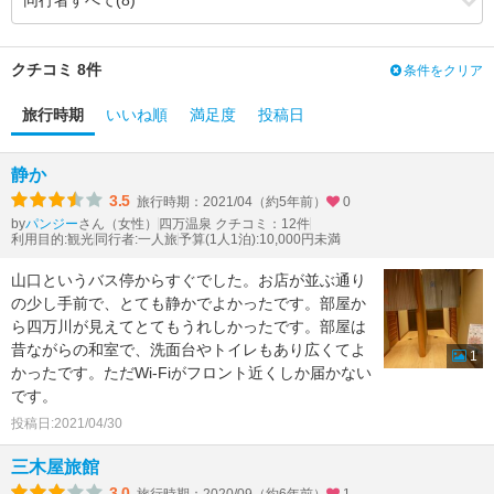
3.83
3.60
食事・ドリンク
（-0.23）
2.66
2.25
バリアフリー
（-0.41）
クチコミ 8件
条件をクリア
旅行時期
いいね順
満足度
投稿日
静か
3.5
旅行時期：2021/04（約5年前）
0
by
さん（女性）
四万温泉 クチコミ：12件
パンジー
利用目的:観光
同行者:一人旅
予算(1人1泊):10,000円未満
山口というバス停からすぐでした。お店が並ぶ通り
の少し手前で、とても静かでよかったです。部屋か
ら四万川が見えてとてもうれしかったです。部屋は
昔ながらの和室で、洗面台やトイレもあり広くてよ
1
かったです。ただWi-Fiがフロント近くしか届かない
です。
投稿日:2021/04/30
三木屋旅館
3.0