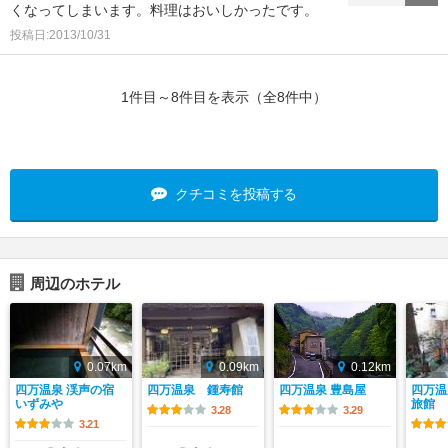
くなってしまいます。料理はおいしかったです。
投稿日:2013/10/31
1件目～8件目を表示（全8件中）
クチコミを投稿する
周辺のホテル
0.07km
0.09km
0.12km
四万温泉 渓声の宿
四万温泉 鍾寿館
四万温泉 豊島屋
四万温
いずみや
旅館
3.28
3.29
3.21