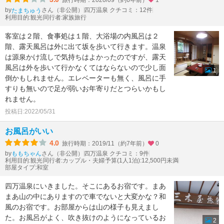
旅行時期：2020/09（約6年前）
1
by
さん（非公開）
四万温泉 クチコミ：12件
たまちゅう
利用目的:観光
同行者:家族旅行
客室は２階、食事処は１階、大浴場の内風呂は２
階、露天風呂は外に出て坂を歩いて行きます。温泉
は源泉かけ流しで気持ちはよかったのですが、露天
風呂は外を歩いて行かなくてはならないので少し面
1
倒かもしれません。エレベーターも無く、風呂に手
すりも無いので足が弱いお年寄りだとつらいかもし
れません。
投稿日:2022/05/31
お風呂がいい
4.0
旅行時期：2019/11（約7年前）
0
by
さん（非公開）
四万温泉 クチコミ：9件
ももちゃん
利用目的:観光
同行者:カップル・夫婦
予算(1人1泊):12,500円未満
部屋タイプ:和室
四万温泉にいきました。そこにあるお宿です。まあ
まあ山の中にありますので車でないと大変かな？和
風のお宿です。お部屋からは山の様子も見えまし
た。お風呂がよく、吹き抜けのようになっているお
2