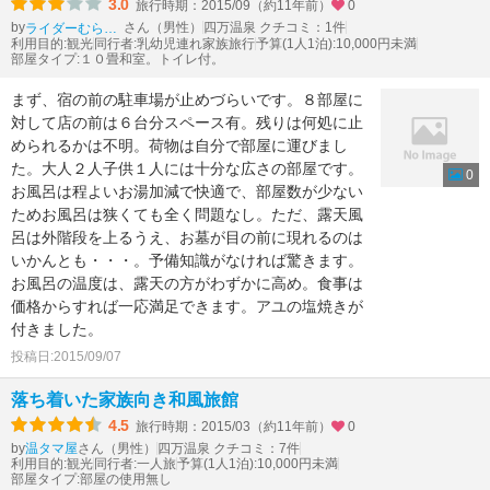
3.0
旅行時期：2015/09（約11年前）
0
by
さん（男性）
四万温泉 クチコミ：1件
ライダーむらっち
利用目的:観光
同行者:乳幼児連れ家族旅行
予算(1人1泊):10,000円未満
部屋タイプ:１０畳和室。トイレ付。
まず、宿の前の駐車場が止めづらいです。８部屋に
対して店の前は６台分スペース有。残りは何処に止
められるかは不明。荷物は自分で部屋に運びまし
た。大人２人子供１人には十分な広さの部屋です。
0
お風呂は程よいお湯加減で快適で、部屋数が少ない
ためお風呂は狭くても全く問題なし。ただ、露天風
呂は外階段を上るうえ、お墓が目の前に現れるのは
いかんとも・・・。予備知識がなければ驚きます。
お風呂の温度は、露天の方がわずかに高め。食事は
価格からすれば一応満足できます。アユの塩焼きが
付きました。
投稿日:2015/09/07
落ち着いた家族向き和風旅館
4.5
旅行時期：2015/03（約11年前）
0
by
さん（男性）
四万温泉 クチコミ：7件
温タマ屋
利用目的:観光
同行者:一人旅
予算(1人1泊):10,000円未満
部屋タイプ:部屋の使用無し