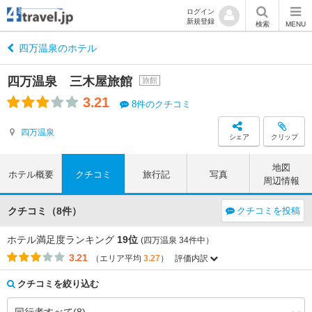
ログイン
新規登録
検索
MENU
四万温泉のホテル
四万温泉 三木屋旅館
旅館
3.21
8件のクチコミ
四万温泉
シェア
クリップ
地図
ホテル概要
クチコミ
旅行記
写真
周辺情報
クチコミ（8件）
クチコミを投稿
ホテル満足度ランキング
19位
(四万温泉 34件中）
3.21
（エリア平均
3.27
）
評価内訳
評価項目
エリア平均
このホテルの平均
3.41
3.29
アクセス
（-0.12）
クチコミを絞り込む
3.74
3.21
コストパフォーマンス
（-0.53）
3.67
3.00
客室
（-0.67）
3.83
3.43
接客対応
（-0.40）
4.10
3.64
風呂
（-0.46）