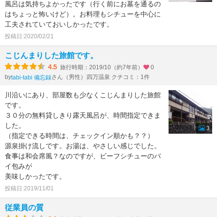
風呂は気持ちよかったです（行く前にお墓を通るの
はちょっと怖いけど）。お料理もシチューを中心に
工夫されていておいしかったです。
投稿日:2020/02/21
こじんまりした旅館です。
4.5
旅行時期：2019/10（約7年前）
0
by
さん（男性）
四万温泉 クチコミ：1件
tabi-tabi 備忘録
川沿いにあり、部屋数も少なくこじんまりした旅館
です。
３０分の無料貸しきり露天風呂が、時間指定できま
した。
3
（指定できる時間は、チェックイン順かも？？）
源泉掛け流しです。お湯は、やさしい感じでした。
食事は和会席風？なのですが、ビーフシチューのパ
イ包みが
美味しかったです。
投稿日:2019/11/01
従業員の質