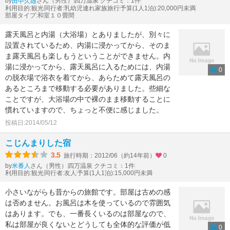
by
さん（男性）
四万温泉 クチコミ：1件
田中久雄
利用目的:観光
同行者:乳幼児連れ家族旅行
予算(1人1泊):20,000円未満
部屋タイプ:和室１０畳間
露天風呂と内湯（大浴場）とありましたが、別々に
設置されているため、内湯に浸かってから、そのま
ま露天風呂も楽しもうということができません。内
湯に浸かってから、露天風呂に入るためには、内湯
0
の脱衣場で浴衣を着てから、あらためて露天風呂の
あるところまで移動する必要がありました。些細な
ことですが、大浴場の中で裸のまま移動することに
慣れていますので、ちょっと不便に感じました。
投稿日:2014/05/12
こじんまりした宿
3.5
旅行時期：2012/06（約14年前）
0
by
さん（男性）
四万温泉 クチコミ：1件
米番人
利用目的:観光
同行者:友人
予算(1人1泊):15,000円未満
小さいながらも昔からの旅館です。部屋は古めの感
は否めません。お風呂は木を使っているので雰囲気
はあります。でも、一番長くいるのは部屋なので、
私は部屋が良くないとどうしても全体的な評価が低
0