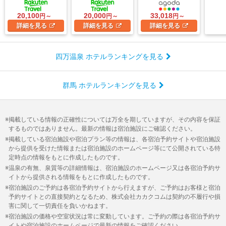
20,100
20,000
33,018
円～
円～
円～
詳細
を見る
詳細
を見る
詳細
を見る
四万温泉 ホテルランキングを見る
群馬 ホテルランキングを見る
掲載している情報の正確性については万全を期していますが、その内容を保証
するものではありません。最新の情報は宿泊施設にご確認ください。
掲載している宿泊施設や宿泊プラン等の情報は、各宿泊予約サイトや宿泊施設
から提供を受けた情報または宿泊施設のホームページ等にて公開されている特
定時点の情報をもとに作成したものです。
温泉の有無、泉質等の詳細情報は、宿泊施設のホームページ又は各宿泊予約サ
イトから提供される情報をもとに作成したものです。
宿泊施設のご予約は各宿泊予約サイトから行えますが、ご予約はお客様と宿泊
予約サイトとの直接契約となるため、株式会社カカクコムは契約の不履行や損
害に関して一切責任を負いかねます。
宿泊施設の価格や空室状況は常に変動しています。ご予約の際は各宿泊予約サ
イトや宿泊施設のホームページで最新の情報をご確認ください。