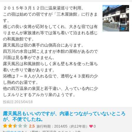
２０１５年３月１２日に温泉湯巡りで利用。
この宿は始めての宿ですが「三木屋旅館」に行きま
す。
感じの良い女将が応対をしてくれ、大きな宿では有
2
りませんが家族連れ等では落ち着いて泊まれる感じ
の和風旅館です。
露天風呂は宿の裏手の山側高台にあります。
四万川の水音は聞こえますが本館の屋根があるので
川面は見る事ができません。
露天風呂は和風旅館らしく床も壁も木を使った落ち
着いた作りで趣があります。
浴槽は７～８人が入れる位で、透明な４３度程の少
し熱めのお湯です。
他の四万温泉の泉質と若干違い、入っている内に少
しヌルリとするアルカリ泉のようです。
投稿日:2015/04/18
露天風呂もいいのですが、内湯とつながっていないところ
が、不便でしたね。
2.5
旅行時期：2014/05（約12年前）
0