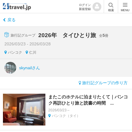
ログイン
新規登録
検索
MENU
戻る
2026年 タイひとり旅
5
旅行記グループ
全
冊
2026/03/23 - 2026/03/28
バンコク
仁川
skynailさん
旅行記グループの作り方
またこのホテルに泊まりたくて｜バンコ
ク再訪ひとり旅と読書の時間 ...
2026/03/23～
バンコク（タイ）