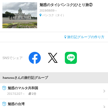
魅惑のタイ(バンコク)ひとり旅②
2019/08/09～
バンコク（タイ）
旅行記グループの作り方
SNSでシェア
harusuさんの旅行記グループ
魅惑のマルタ共和国
2017/12/27～
2
冊
魅惑の台湾