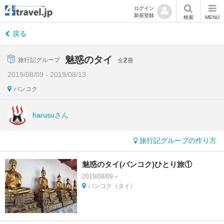
ログイン
新規登録
検索
MENU
戻る
魅惑のタイ
2
旅行記グループ
全
冊
2019/08/09 - 2019/08/13
バンコク
harusuさん
旅行記グループの作り方
魅惑のタイ(バンコク)ひとり旅①
2019/08/09～
バンコク（タイ）