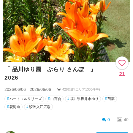
「 品川ゆり園 ぶらり さんぽ 」
21
2026
2026/06/06 - 2026/06/06
428位(同エリア1336件中)
#
ハートフルリリーズ
#
白百合
#
福井県坂井市ゆり
#
芍薬
#
花海道
#
鮫洲入江広場
0
40