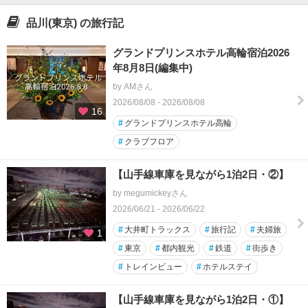
品川(東京) の旅行記
グランドプリンスホテル高輪宿泊2026
年8月8日(編集中)
by AMさん
2026/08/08 - 2026/08/08
16
#
グランドプリンスホテル高輪
#
クラブフロア
【山手線車庫を見ながら1泊2日・②】
by megumickeyさん
2026/06/21 - 2026/06/22
#
大井町トラックス
#
旅行記
#
夫婦旅
1
#
東京
#
都内観光
#
鉄道
#
街歩き
#
トレインビュー
#
ホテルステイ
【山手線車庫を見ながら1泊2日・①】