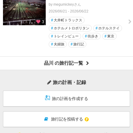
by megumickeyさん
2026/06/21 - 2026/06/22
#
大井町トラックス
3
#
ホテルメトロポリタン
#
ホテルステイ
#
トレインビュー
#
街歩き
#
東京
#
夫婦旅
#
旅行記
品川 の旅行記一覧
旅の計画・記録
旅の計画を作成する
旅行記を投稿する