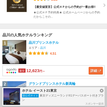
【最安値宣言】公式ＨＰからの予約が一番お得!!
★公式ＨＰ予約特典★ 公式ホームページからの予約
だからこその...
品川の人気ホテルランキング
品川プリンスホテル
1
エリア：
品川
4.51
12,623
詳細
最安
円～
グランドプリンスホテル新高輪
2
エリア：
品川
ホテル イースト21東京
4.21
東京ディズニーランド®1デーパスポート付きプラ
宿公式サイト
ン
スポンサー提供