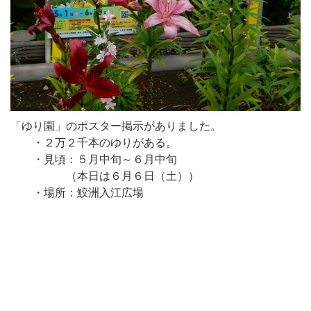
「ゆり園」のポスター掲示がありました。
・２万２千本のゆりがある。
・見頃：５月中旬～６月中旬
（本日は６月６日（土））
・場所：鮫洲入江広場