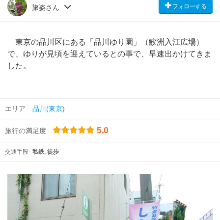
フォローする
旅姿さん
東京の品川区にある「品川ゆり園」（鮫洲入江広場）
で、ゆりが見頃を迎えているとの事で、早速出かけてきま
した。
エリア
品川(東京)
5.0
旅行の満足度
交通手段
私鉄
徒歩