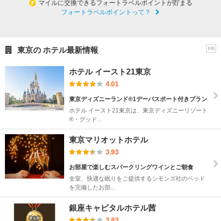
マイルに交換できるフォートラベルポイントが貯まる
フォートラベルポイントって？
東京の ホテル最新情報
PR
ホテル イースト21東京
4.01
東京ディズニーランド®1デーパスポート付きプラン
ホテル イースト21東京は、東京ディズニーリゾート
®・グッド...
東京マリオットホテル
3.93
お部屋で楽しむスパークリングワインとご朝食
全室、快適な眠りをご提供するシモンズ社のベッド
を完備したお部...
銀座キャピタルホテル茜
3.83