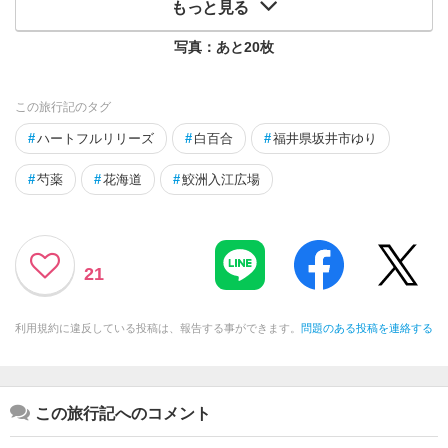
もっと見る
写真：あと
20
枚
この旅行記のタグ
#
ハートフルリリーズ
#
白百合
#
福井県坂井市ゆり
#
芍薬
#
花海道
#
鮫洲入江広場
21
利用規約に違反している投稿は、報告する事ができます。
問題のある投稿を連絡する
この旅行記へのコメント