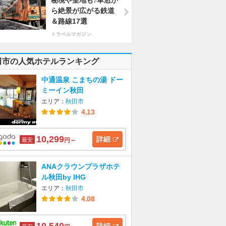
秘境や聖地も♪車窓か
ら絶景が広がる鉄道
＆路線17選
トラベルマガジン
田市の人気ホテルランキング
中通温泉 こまちの湯 ドー
ミーイン秋田
エリア：
秋田市
4.13
10,299
詳細
最安
円～
ANAクラウンプラザホテ
ル秋田by IHG
エリア：
秋田市
4.08