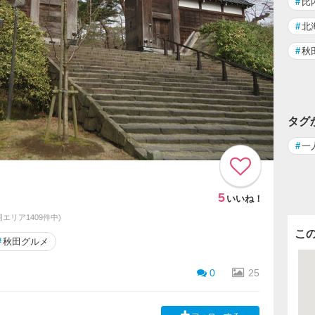
#
比
#
北
#
秋
タグ
#
一
5
いいね！
(同エリア1409件中)
こ
#
秋田グルメ
0
25