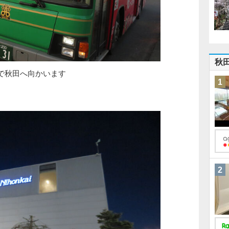
秋
で秋田へ向かいます
1
2