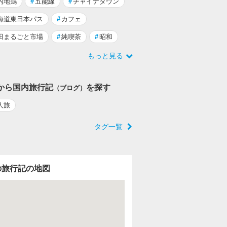
内地鶏
#
五能線
#
チャイナタウン
海道東日本パス
#
カフェ
田まるごと市場
#
純喫茶
#
昭和
もっと見る
から国内旅行記
を探す
（ブログ）
人旅
タグ一覧
の旅行記の地図