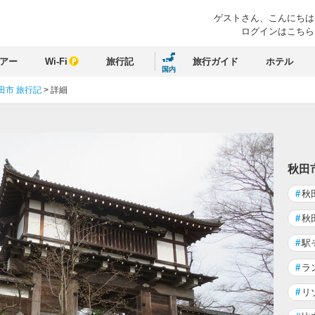
ゲストさん、
こんにちは
ログインはこちら
アー
Wi-Fi
旅行記
旅行ガイド
ホテル
国内
田市 旅行記
>
詳細
秋田
#
秋
#
秋
#
駅
#
ラ
#
リ