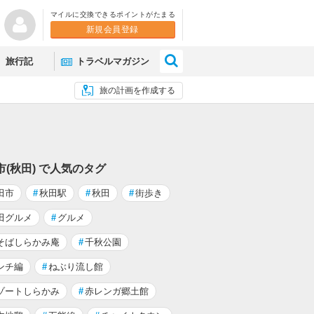
マイルに交換できるポイントがたまる
新規会員登録
×
旅行記
トラベルマガジン
旅の計画を作成する
市(秋田) で人気のタグ
田市
#
秋田駅
#
秋田
#
街歩き
田グルメ
#
グルメ
そばしらかみ庵
#
千秋公園
ンチ編
#
ねぶり流し館
ゾートしらかみ
#
赤レンガ郷土館