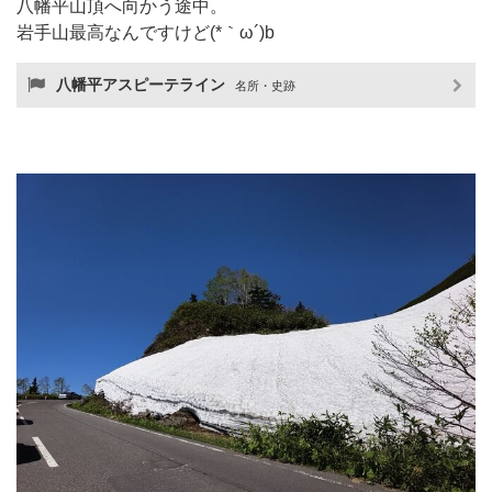
八幡平山頂へ向かう途中。
岩手山最高なんですけど(*｀ω´)b
八幡平アスピーテライン
名所・史跡