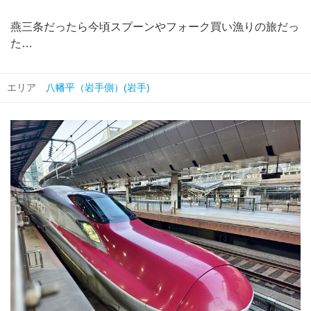
燕三条だったら今頃スプーンやフォーク買い漁りの旅だっ
た…
エリア
八幡平（岩手側）(岩手)