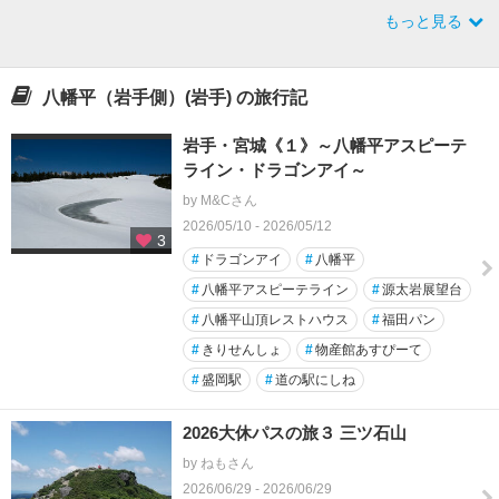
もっと見る
八幡平（岩手側）(岩手) の旅行記
岩手・宮城《１》～八幡平アスピーテ
ライン・ドラゴンアイ～
by M&Cさん
2026/05/10 - 2026/05/12
3
#
ドラゴンアイ
#
八幡平
#
八幡平アスピーテライン
#
源太岩展望台
#
八幡平山頂レストハウス
#
福田パン
#
きりせんしょ
#
物産館あすぴーて
#
盛岡駅
#
道の駅にしね
2026大休パスの旅３ 三ツ石山
by ねもさん
2026/06/29 - 2026/06/29