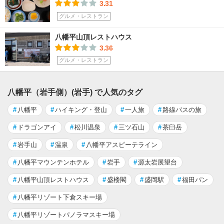
3.31
グルメ・レストラン
八幡平山頂レストハウス
3.36
グルメ・レストラン
八幡平（岩手側）(岩手) で人気のタグ
#
八幡平
#
ハイキング・登山
#
一人旅
#
路線バスの旅
#
ドラゴンアイ
#
松川温泉
#
三ツ石山
#
茶臼岳
#
岩手山
#
温泉
#
八幡平アスピーテライン
#
八幡平マウンテンホテル
#
岩手
#
源太岩展望台
#
八幡平山頂レストハウス
#
盛楼閣
#
盛岡駅
#
福田パン
#
八幡平リゾート下倉スキー場
#
八幡平リゾートパノラマスキー場