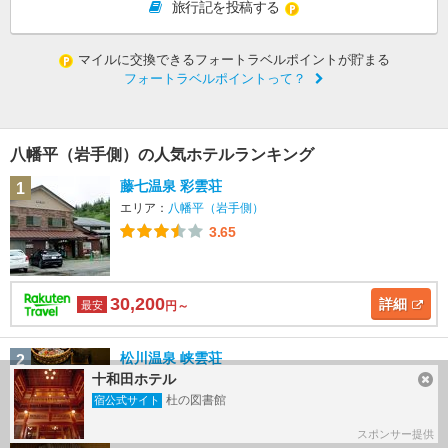
旅行記を投稿する
マイルに交換できるフォートラベルポイントが貯まる
フォートラベルポイントって？
八幡平（岩手側）の人気ホテルランキング
藤七温泉 彩雲荘
1
エリア：
八幡平（岩手側）
3.65
30,200
詳細
最安
円～
松川温泉 峡雲荘
2
十和田ホテル
エリア：
八幡平（岩手側）
杜の図書館
宿公式サイト
3.65
スポンサー提供