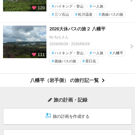
#
ハイキング・登山
#
一人旅
120
#
三ツ石山
#
松川温泉
#
路線バスの旅
2026大休パスの旅２ 八幡平
by ねもさん
2026/06/28 - 2026/06/28
#
ハイキング・登山
#
一人旅
#
八幡平
111
#
路線バスの旅
#
茶臼岳
八幡平（岩手側） の旅行記一覧
旅の計画・記録
旅の計画を作成する