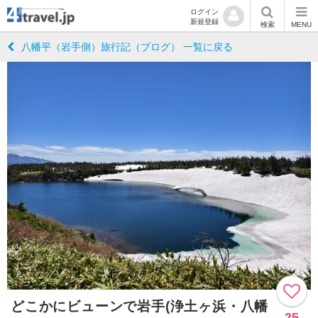
ログイン
新規登録
検索
MENU
八幡平（岩手側）旅行記（ブログ） 一覧に戻る
どこかにビューンで岩手(浄土ヶ浜・八幡
25