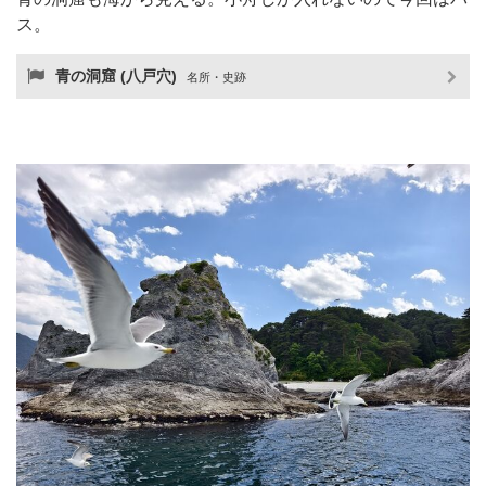
ス。
青の洞窟 (八戸穴)
名所・史跡