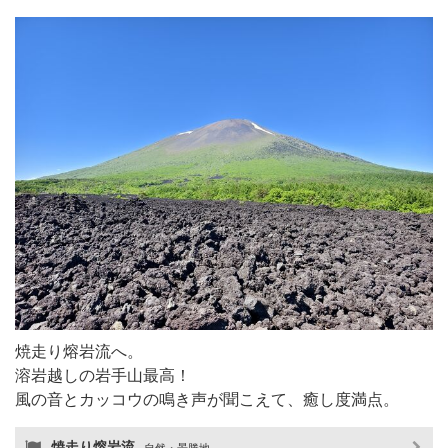
焼走り熔岩流へ。
溶岩越しの岩手山最高！
風の音とカッコウの鳴き声が聞こえて、癒し度満点。
焼走り熔岩流
自然・景勝地