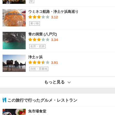
駅
ウミネコ航路・浄土ケ浜島巡り
3.12
乗り物
青の洞窟 (八戸穴)
3.34
名所・史跡
浄土ヶ浜
3.91
自然・景勝地
もっと見る
この旅行で行ったグルメ・レストラン
魚市場食堂