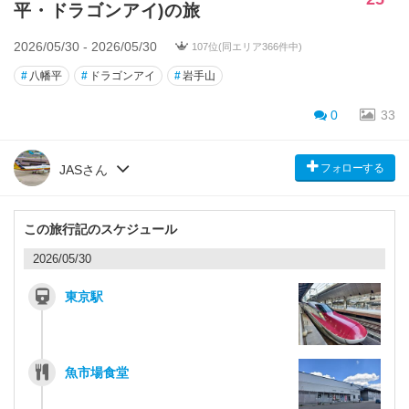
平・ドラゴンアイ)の旅
2026/05/30 - 2026/05/30
107位(同エリア366件中)
#
八幡平
#
ドラゴンアイ
#
岩手山
0
33
フォローする
JASさん
この旅行記のスケジュール
2026/05/30
東京駅
魚市場食堂