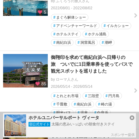
by ふくろうの旅人さん
2022/08/01 - 2022/08/02
5
#
まぐろ解体ショー
#
アドベンチャーワールド
#
イルカショー
#
ホテルステイ
#
ホテル浦島
#
南紀白浜
#
洞窟風呂
#
潮岬
御翔印を求めて南紀白浜へ日帰りの
旅 ついでに1日乗車券を使ってバスで
観光スポットを巡りました
by ローマ人さん
85
2026/05/14 - 2026/05/14
#
とれとれ市場
#
三段壁
#
円月島
#
千畳敷
#
南紀白浜
#
崎の湯
#
明光バス
#
温泉
#
白良浜
ホテルユニバーサルポート ヴィータ
#
魚政商店
太陽の恵みいっぱいの朝食付きステイ
宿公式サイト
スポンサー提供
ホテル川久で王様のビュッフェ