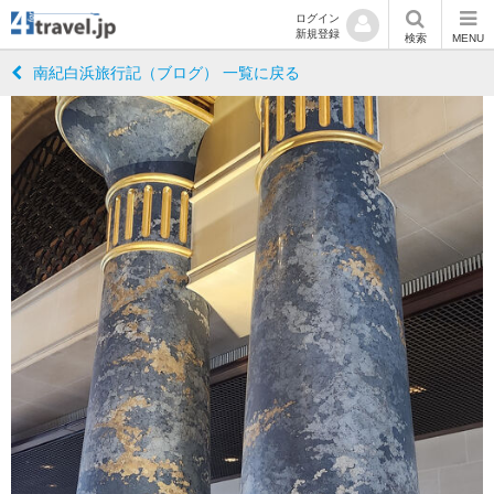
ログイン
新規登録
検索
MENU
南紀白浜旅行記（ブログ） 一覧に戻る