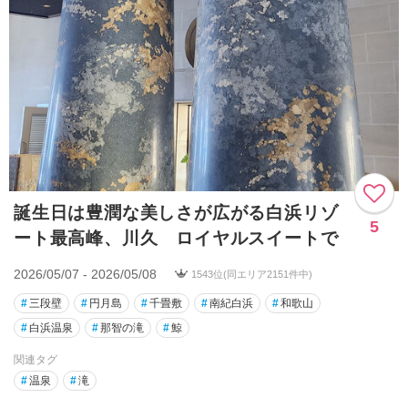
誕生日は豊潤な美しさが広がる白浜リゾ
5
ート最高峰、川久 ロイヤルスイートで
2026/05/07 - 2026/05/08
1543位(同エリア2151件中)
#
三段壁
#
円月島
#
千畳敷
#
南紀白浜
#
和歌山
#
白浜温泉
#
那智の滝
#
鯨
関連タグ
#
温泉
#
滝