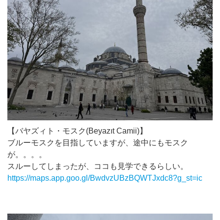
【バヤズィト・モスク(Beyazıt Camii)】
ブルーモスクを目指していますが、途中にもモスク
が。。。。
スルーしてしまったが、ココも見学できるらしい。
https://maps.app.goo.gl/BwdvzUBzBQWTJxdc8?g_st=ic