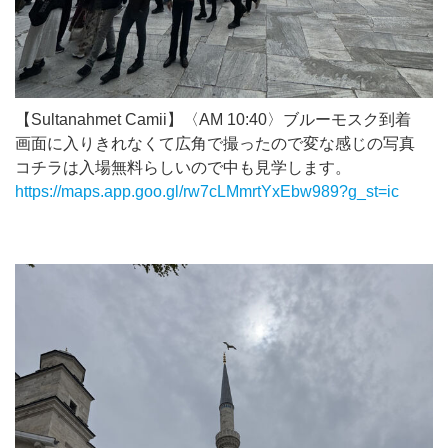
【Sultanahmet Camii】〈AM 10:40〉ブルーモスク到着
画面に入りきれなくて広角で撮ったので変な感じの写真
コチラは入場無料らしいので中も見学します。
https://maps.app.goo.gl/rw7cLMmrtYxEbw989?g_st=ic