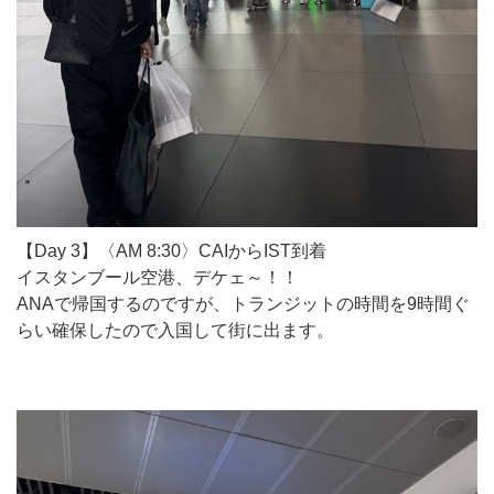
【Day 3】〈AM 8:30〉CAIからIST到着
イスタンブール空港、デケェ～！！
ANAで帰国するのですが、トランジットの時間を9時間ぐ
らい確保したので入国して街に出ます。