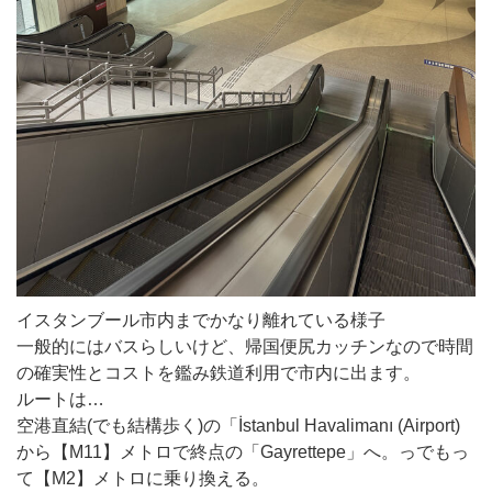
イスタンブール市内までかなり離れている様子
一般的にはバスらしいけど、帰国便尻カッチンなので時間
の確実性とコストを鑑み鉄道利用で市内に出ます。
ルートは…
空港直結(でも結構歩く)の「İstanbul Havalimanı (Airport)
から【M11】メトロで終点の「Gayrettepe」へ。っでもっ
て【M2】メトロに乗り換える。