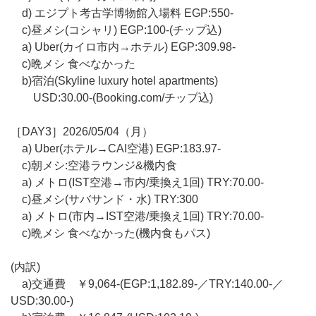
d) エジプト考古学博物館入場料 EGP:550-
c)昼メシ(コシャリ) EGP:100-(チップ込)
a) Uber(カイロ市内→ホテル) EGP:309.98-
c)晩メシ 食べなかった
b)宿泊(Skyline luxury hotel apartments)
USD:30.00-(Booking.com/チップ込)
［DAY3］2026/05/04（月）
a) Uber(ホテル→CAI空港) EGP:183.97-
c)朝メシ:空港ラウンジ&機内食
a) メトロ(IST空港→市内/乗換え1回) TRY:70.00-
c)昼メシ(サバサンド・水) TRY:300
a) メトロ(市内→IST空港/乗換え1回) TRY:70.00-
c)晩メシ 食べなかった(機内食もパス)
(内訳)
a)交通費 ￥9,064-(EGP:1,182.89-／TRY:140.00-／
USD:30.00-)