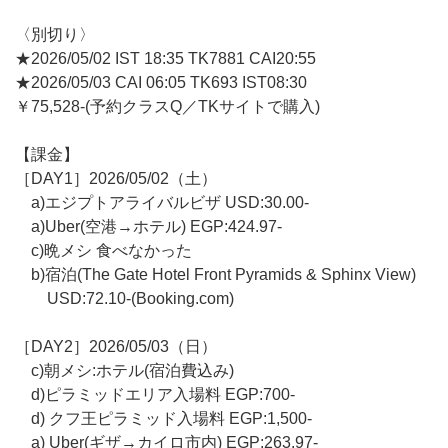
〈別切り〉
★2026/05/02 IST 18:35 TK7881 CAI20:55
★2026/05/03 CAI 06:05 TK693 IST08:30
￥75,528-(予約クラスQ／TKサイトで購入)
【課金】
［DAY1］2026/05/02（土）
a)エジプトアライバルビザ USD:30.00-
a)Uber(空港→ホテル) EGP:424.97-
c)晩メシ 食べなかった
b)宿泊(The Gate Hotel Front Pyramids & Sphinx View)
USD:72.10-(Booking.com)
［DAY2］2026/05/03（日）
c)朝メシ:ホテル(宿泊費込み)
d)ピラミッドエリア入場料 EGP:700-
d) クフ王ピラミッド入場料 EGP:1,500-
a) Uber(ギザ→カイロ市内) EGP:263.97-