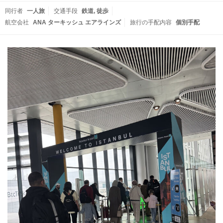
同行者
一人旅
交通手段
鉄道
徒歩
航空会社
ANA ターキッシュ エアラインズ
旅行の手配内容
個別手配