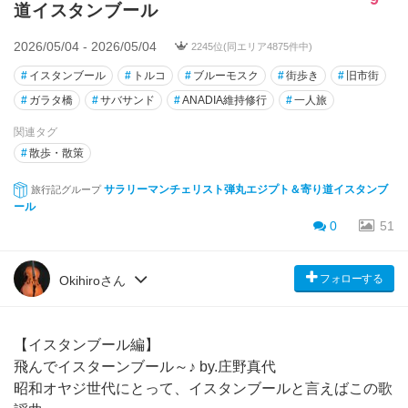
道イスタンブール
2026/05/04 - 2026/05/04
2245位(同エリア4875件中)
#
イスタンブール
#
トルコ
#
ブルーモスク
#
街歩き
#
旧市街
#
ガラタ橋
#
サバサンド
#
ANADIA維持修行
#
一人旅
関連タグ
#
散歩・散策
サラリーマンチェリスト弾丸エジプト＆寄り道イスタンブ
旅行記グループ
ール
0
51
フォローする
Okihiroさん
【イスタンブール編】
飛んでイスターンブール～♪ by.庄野真代
昭和オヤジ世代にとって、イスタンブールと言えばこの歌