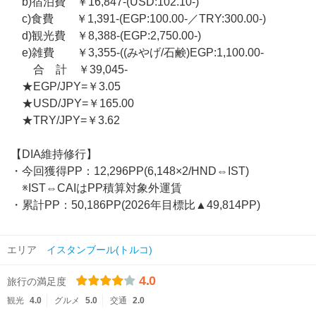
b)宿泊費 ￥16,847-(USD:102.10-)
c)食費 ￥1,391-(EGP:100.00-／TRY:300.00-)
d)観光費 ￥8,388-(EGP:2,750.00-)
e)雑費 ￥3,355-((みやげ/石鹸)EGP:1,100.00-
合 計 ￥39,045-
★EGP/JPY=￥3.05
★USD/JPY=￥165.00
★TRY/JPY=￥3.62
【DIA維持修行】
・今回獲得PP：12,296PP(6,148×2/HND⇔IST)
※IST⇔CAIはPP積算対象外運賃
・累計PP：50,186PP(2026年目標比▲49,814PP)
エリア
イスタンブール(トルコ)
4.0
旅行の満足度
観光
4.0
グルメ
5.0
交通
2.0